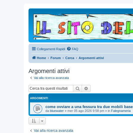
Collegamenti Rapidi
FAQ
Home
Forum
Cerca
Argomenti attivi
Argomenti attivi
Vai alla ricerca avanzata
Cerca
Ricerca avanzata
ARGOMENTI
come ovviare a una fessura tra due mobili base
da
bluewater
»
mer 05 ago 2026 9:58 pm
» in
Falegnameria
Vai alla ricerca avanzata