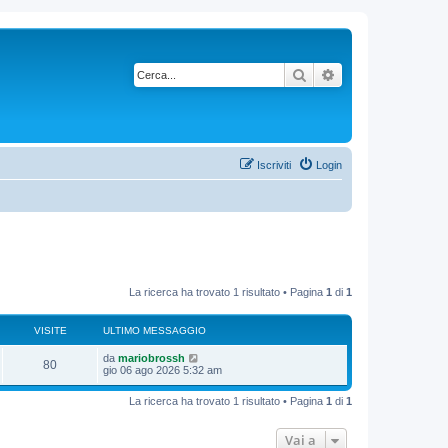
Cerca
Ricerca avanzata
Iscriviti
Login
La ricerca ha trovato 1 risultato • Pagina
1
di
1
VISITE
ULTIMO MESSAGGIO
da
mariobrossh
80
gio 06 ago 2026 5:32 am
La ricerca ha trovato 1 risultato • Pagina
1
di
1
Vai a