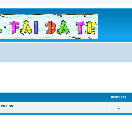
RISPOSTE
 cucina
1