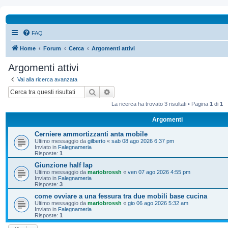
FAQ
Home
Forum
Cerca
Argomenti attivi
Argomenti attivi
Vai alla ricerca avanzata
Cerca
Ricerca avanzata
La ricerca ha trovato 3 risultati • Pagina
1
di
1
Argomenti
Cerniere ammortizzanti anta mobile
Ultimo messaggio da
gilberto
«
sab 08 ago 2026 6:37 pm
Inviato in
Falegnameria
Risposte:
1
Giunzione half lap
Ultimo messaggio da
mariobrossh
«
ven 07 ago 2026 4:55 pm
Inviato in
Falegnameria
Risposte:
3
come ovviare a una fessura tra due mobili base cucina
Ultimo messaggio da
mariobrossh
«
gio 06 ago 2026 5:32 am
Inviato in
Falegnameria
Risposte:
1