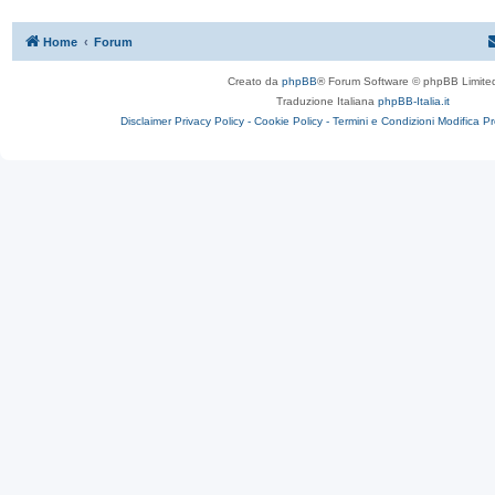
Home
Forum
Creato da
phpBB
® Forum Software © phpBB Limite
Traduzione Italiana
phpBB-Italia.it
Disclaimer
Privacy Policy -
Cookie Policy -
Termini e Condizioni
Modifica P