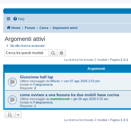
FAQ
Home
Forum
Cerca
Argomenti attivi
Argomenti attivi
Vai alla ricerca avanzata
Cerca
Ricerca avanzata
La ricerca ha trovato 2 risultati • Pagina
1
di
1
Argomenti
Giunzione half lap
Ultimo messaggio da
MAvec
«
ven 07 ago 2026 2:53 pm
Inviato in
Falegnameria
Risposte:
2
come ovviare a una fessura tra due mobili base cucina
Ultimo messaggio da
mariobrossh
«
gio 06 ago 2026 5:32 am
Inviato in
Falegnameria
Risposte:
1
La ricerca ha trovato 2 risultati • Pagina
1
di
1