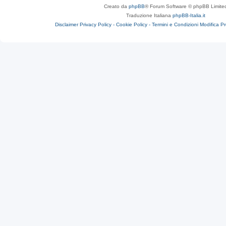
Creato da
phpBB
® Forum Software © phpBB Limite
Traduzione Italiana
phpBB-Italia.it
Disclaimer
Privacy Policy -
Cookie Policy -
Termini e Condizioni
Modifica P