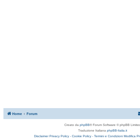
Home
Forum
Creato da
phpBB
® Forum Software © phpBB Limite
Traduzione Italiana
phpBB-Italia.it
Disclaimer
Privacy Policy -
Cookie Policy -
Termini e Condizioni
Modifica P