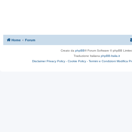
Home
Forum
Creato da
phpBB
® Forum Software © phpBB Limite
Traduzione Italiana
phpBB-Italia.it
Disclaimer
Privacy Policy -
Cookie Policy -
Termini e Condizioni
Modifica P