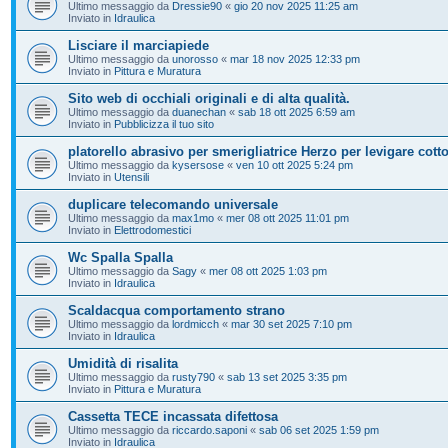
Ultimo messaggio da
Dressie90
«
gio 20 nov 2025 11:25 am
Inviato in
Idraulica
Lisciare il marciapiede
Ultimo messaggio da
unorosso
«
mar 18 nov 2025 12:33 pm
Inviato in
Pittura e Muratura
Sito web di occhiali originali e di alta qualità.
Ultimo messaggio da
duanechan
«
sab 18 ott 2025 6:59 am
Inviato in
Pubblicizza il tuo sito
platorello abrasivo per smerigliatrice Herzo per levigare cott
Ultimo messaggio da
kysersose
«
ven 10 ott 2025 5:24 pm
Inviato in
Utensili
duplicare telecomando universale
Ultimo messaggio da
max1mo
«
mer 08 ott 2025 11:01 pm
Inviato in
Elettrodomestici
Wc Spalla Spalla
Ultimo messaggio da
Sagy
«
mer 08 ott 2025 1:03 pm
Inviato in
Idraulica
Scaldacqua comportamento strano
Ultimo messaggio da
lordmicch
«
mar 30 set 2025 7:10 pm
Inviato in
Idraulica
Umidità di risalita
Ultimo messaggio da
rusty790
«
sab 13 set 2025 3:35 pm
Inviato in
Pittura e Muratura
Cassetta TECE incassata difettosa
Ultimo messaggio da
riccardo.saponi
«
sab 06 set 2025 1:59 pm
Inviato in
Idraulica