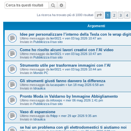
Cerca
Ricerca avanzata
Pagina
1
di
20
1
2
3
4
La ricerca ha trovato più di 1000 risultati
Argomenti
Idee per personalizzare l’interno della Tesla con le wrap digit
Ultimo messaggio da
lier0021
«
ven 03 lug 2026 10:47 am
Inviato in
Pubblicizza il tuo sito
Come ho risolto alcuni lavori creativi con l’AI video
Ultimo messaggio da
lier0021
«
ven 03 lug 2026 10:47 am
Inviato in
Pubblicizza il tuo sito
Strumento utile per trasformare immagini con l’AI
Ultimo messaggio da
lier0021
«
ven 03 lug 2026 10:44 am
Inviato in
Mondo PC
Gli strumenti giusti fanno davvero la differenza
Ultimo messaggio da
lucaspalm
«
lun 18 mag 2026 6:58 am
Inviato in
Idraulica
Pronto Moda in Valdarno by Immagine Abbigliamento
Ultimo messaggio da
infoseps
«
mer 06 mag 2026 1:41 pm
Inviato in
Pubblicizza il tuo sito
Vaso di espansione
Ultimo messaggio da
fhlipp
«
mer 29 apr 2026 9:35 am
Inviato in
Idraulica
se hai un problema con gli elettrodomestici ti aiutiamo noi