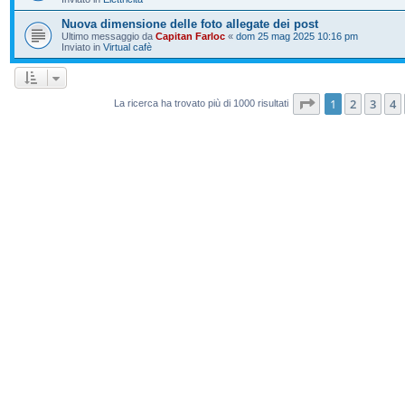
Nuova dimensione delle foto allegate dei post
Ultimo messaggio da
Capitan Farloc
«
dom 25 mag 2025 10:16 pm
Inviato in
Virtual cafè
Pagina
1
di
20
1
2
3
4
La ricerca ha trovato più di 1000 risultati