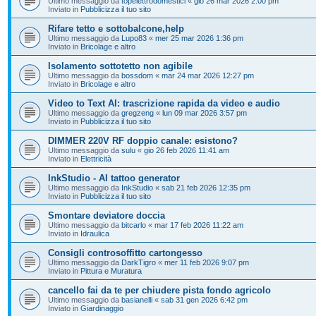
Ultimo messaggio da
topelettrodomestici
«
gio 26 mar 2026 2:00 pm
Inviato in
Pubblicizza il tuo sito
Rifare tetto e sottobalcone,help
Ultimo messaggio da
Lupo83
«
mer 25 mar 2026 1:36 pm
Inviato in
Bricolage e altro
Isolamento sottotetto non agibile
Ultimo messaggio da
bossdom
«
mar 24 mar 2026 12:27 pm
Inviato in
Bricolage e altro
Video to Text AI: trascrizione rapida da video e audio
Ultimo messaggio da
gregzeng
«
lun 09 mar 2026 3:57 pm
Inviato in
Pubblicizza il tuo sito
DIMMER 220V RF doppio canale: esistono?
Ultimo messaggio da
sulu
«
gio 26 feb 2026 11:41 am
Inviato in
Elettricità
InkStudio - AI tattoo generator
Ultimo messaggio da
InkStudio
«
sab 21 feb 2026 12:35 pm
Inviato in
Pubblicizza il tuo sito
Smontare deviatore doccia
Ultimo messaggio da
bitcarlo
«
mar 17 feb 2026 11:22 am
Inviato in
Idraulica
Consigli controsoffitto cartongesso
Ultimo messaggio da
DarkTigro
«
mer 11 feb 2026 9:07 pm
Inviato in
Pittura e Muratura
cancello fai da te per chiudere pista fondo agricolo
Ultimo messaggio da
basianelli
«
sab 31 gen 2026 6:42 pm
Inviato in
Giardinaggio