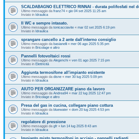
SCALDABAGNO ELETTRICO RINNAI - durata polifosfati nel d
Ultimo messaggio da
franz74
«
gio 04 set 2025 11:25 am
Inviato in
Idraulica
Il WC e sempre intasato.
Ultimo messaggio da
tonicacciavite
«
mar 02 set 2025 6:19 pm
Inviato in
Idraulica
sprangare cancello a 2 ante dall'interno consiglio
Ultimo messaggio da
basianelli
«
mer 06 ago 2025 5:35 pm
Inviato in
Bricolage e altro
Pannelli fotovoltaici rossi
Ultimo messaggio da
Alegenchi
«
ven 01 ago 2025 7:15 pm
Inviato in
Elettricità
Aggiunta termosifone all'impianto esistente
Ultimo messaggio da
disne
«
mer 30 lug 2025 5:09 pm
Inviato in
Idraulica
AIUTO PER ORGANIZZARE piano da lavoro
Ultimo messaggio da
Andrea94
«
mar 22 lug 2025 12:47 pm
Inviato in
Bricolage e altro
Presa del gas in cucina, collegare piano cottura
Ultimo messaggio da
bluewater
«
dom 20 lug 2025 4:53 pm
Inviato in
Idraulica
regolatore di pressione
Ultimo messaggio da
gfr
«
lun 14 lug 2025 8:43 am
Inviato in
Idraulica
Impianto misto termosifoni in acciaio - pannelli radianti