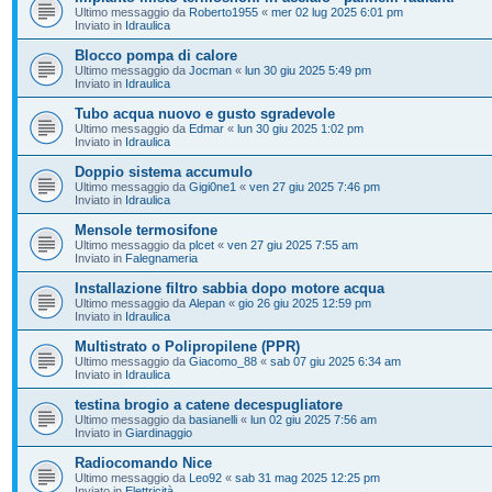
Ultimo messaggio da
Roberto1955
«
mer 02 lug 2025 6:01 pm
Inviato in
Idraulica
Blocco pompa di calore
Ultimo messaggio da
Jocman
«
lun 30 giu 2025 5:49 pm
Inviato in
Idraulica
Tubo acqua nuovo e gusto sgradevole
Ultimo messaggio da
Edmar
«
lun 30 giu 2025 1:02 pm
Inviato in
Idraulica
Doppio sistema accumulo
Ultimo messaggio da
Gigi0ne1
«
ven 27 giu 2025 7:46 pm
Inviato in
Idraulica
Mensole termosifone
Ultimo messaggio da
plcet
«
ven 27 giu 2025 7:55 am
Inviato in
Falegnameria
Installazione filtro sabbia dopo motore acqua
Ultimo messaggio da
Alepan
«
gio 26 giu 2025 12:59 pm
Inviato in
Idraulica
Multistrato o Polipropilene (PPR)
Ultimo messaggio da
Giacomo_88
«
sab 07 giu 2025 6:34 am
Inviato in
Idraulica
testina brogio a catene decespugliatore
Ultimo messaggio da
basianelli
«
lun 02 giu 2025 7:56 am
Inviato in
Giardinaggio
Radiocomando Nice
Ultimo messaggio da
Leo92
«
sab 31 mag 2025 12:25 pm
Inviato in
Elettricità