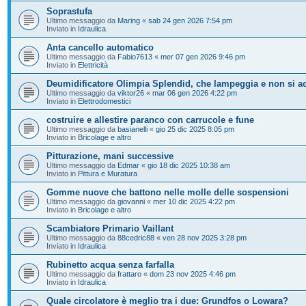
Soprastufa
Ultimo messaggio da
Maring
«
sab 24 gen 2026 7:54 pm
Inviato in
Idraulica
Anta cancello automatico
Ultimo messaggio da
Fabio7613
«
mer 07 gen 2026 9:46 pm
Inviato in
Elettricità
Deumidificatore Olimpia Splendid, che lampeggia e non si a
Ultimo messaggio da
viktor26
«
mar 06 gen 2026 4:22 pm
Inviato in
Elettrodomestici
costruire e allestire paranco con carrucole e fune
Ultimo messaggio da
basianelli
«
gio 25 dic 2025 8:05 pm
Inviato in
Bricolage e altro
Pitturazione, mani successive
Ultimo messaggio da
Edmar
«
gio 18 dic 2025 10:38 am
Inviato in
Pittura e Muratura
Gomme nuove che battono nelle molle delle sospensioni
Ultimo messaggio da
giovanni
«
mer 10 dic 2025 4:22 pm
Inviato in
Bricolage e altro
Scambiatore Primario Vaillant
Ultimo messaggio da
88cedric88
«
ven 28 nov 2025 3:28 pm
Inviato in
Idraulica
Rubinetto acqua senza farfalla
Ultimo messaggio da
frattaro
«
dom 23 nov 2025 4:46 pm
Inviato in
Idraulica
Quale circolatore è meglio tra i due: Grundfos o Lowara?