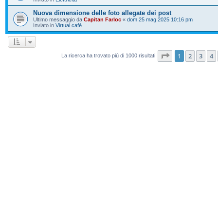
Nuova dimensione delle foto allegate dei post
Ultimo messaggio da
Capitan Farloc
«
dom 25 mag 2025 10:16 pm
Inviato in
Virtual cafè
Pagina
1
di
20
1
2
3
4
La ricerca ha trovato più di 1000 risultati