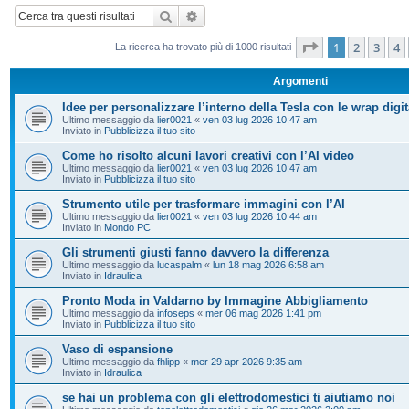
Cerca
Ricerca avanzata
Pagina
1
di
20
1
2
3
4
La ricerca ha trovato più di 1000 risultati
Argomenti
Idee per personalizzare l’interno della Tesla con le wrap digit
Ultimo messaggio da
lier0021
«
ven 03 lug 2026 10:47 am
Inviato in
Pubblicizza il tuo sito
Come ho risolto alcuni lavori creativi con l’AI video
Ultimo messaggio da
lier0021
«
ven 03 lug 2026 10:47 am
Inviato in
Pubblicizza il tuo sito
Strumento utile per trasformare immagini con l’AI
Ultimo messaggio da
lier0021
«
ven 03 lug 2026 10:44 am
Inviato in
Mondo PC
Gli strumenti giusti fanno davvero la differenza
Ultimo messaggio da
lucaspalm
«
lun 18 mag 2026 6:58 am
Inviato in
Idraulica
Pronto Moda in Valdarno by Immagine Abbigliamento
Ultimo messaggio da
infoseps
«
mer 06 mag 2026 1:41 pm
Inviato in
Pubblicizza il tuo sito
Vaso di espansione
Ultimo messaggio da
fhlipp
«
mer 29 apr 2026 9:35 am
Inviato in
Idraulica
se hai un problema con gli elettrodomestici ti aiutiamo noi