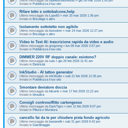
Ultimo messaggio da
topelettrodomestici
«
gio 26 mar 2026 2:00 pm
Inviato in
Pubblicizza il tuo sito
Rifare tetto e sottobalcone,help
Ultimo messaggio da
Lupo83
«
mer 25 mar 2026 1:36 pm
Inviato in
Bricolage e altro
Isolamento sottotetto non agibile
Ultimo messaggio da
bossdom
«
mar 24 mar 2026 12:27 pm
Inviato in
Bricolage e altro
Video to Text AI: trascrizione rapida da video e audio
Ultimo messaggio da
gregzeng
«
lun 09 mar 2026 3:57 pm
Inviato in
Pubblicizza il tuo sito
DIMMER 220V RF doppio canale: esistono?
Ultimo messaggio da
sulu
«
gio 26 feb 2026 11:41 am
Inviato in
Elettricità
InkStudio - AI tattoo generator
Ultimo messaggio da
InkStudio
«
sab 21 feb 2026 12:35 pm
Inviato in
Pubblicizza il tuo sito
Smontare deviatore doccia
Ultimo messaggio da
bitcarlo
«
mar 17 feb 2026 11:22 am
Inviato in
Idraulica
Consigli controsoffitto cartongesso
Ultimo messaggio da
DarkTigro
«
mer 11 feb 2026 9:07 pm
Inviato in
Pittura e Muratura
cancello fai da te per chiudere pista fondo agricolo
Ultimo messaggio da
basianelli
«
sab 31 gen 2026 6:42 pm
Inviato in
Giardinaggio