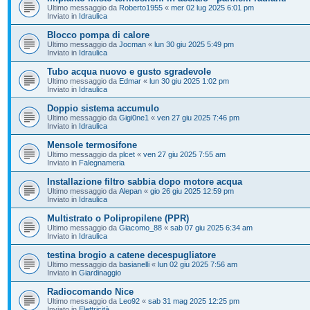
Ultimo messaggio da
Roberto1955
«
mer 02 lug 2025 6:01 pm
Inviato in
Idraulica
Blocco pompa di calore
Ultimo messaggio da
Jocman
«
lun 30 giu 2025 5:49 pm
Inviato in
Idraulica
Tubo acqua nuovo e gusto sgradevole
Ultimo messaggio da
Edmar
«
lun 30 giu 2025 1:02 pm
Inviato in
Idraulica
Doppio sistema accumulo
Ultimo messaggio da
Gigi0ne1
«
ven 27 giu 2025 7:46 pm
Inviato in
Idraulica
Mensole termosifone
Ultimo messaggio da
plcet
«
ven 27 giu 2025 7:55 am
Inviato in
Falegnameria
Installazione filtro sabbia dopo motore acqua
Ultimo messaggio da
Alepan
«
gio 26 giu 2025 12:59 pm
Inviato in
Idraulica
Multistrato o Polipropilene (PPR)
Ultimo messaggio da
Giacomo_88
«
sab 07 giu 2025 6:34 am
Inviato in
Idraulica
testina brogio a catene decespugliatore
Ultimo messaggio da
basianelli
«
lun 02 giu 2025 7:56 am
Inviato in
Giardinaggio
Radiocomando Nice
Ultimo messaggio da
Leo92
«
sab 31 mag 2025 12:25 pm
Inviato in
Elettricità