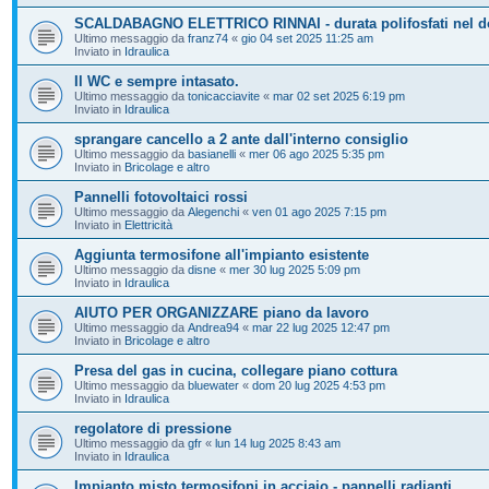
SCALDABAGNO ELETTRICO RINNAI - durata polifosfati nel d
Ultimo messaggio da
franz74
«
gio 04 set 2025 11:25 am
Inviato in
Idraulica
Il WC e sempre intasato.
Ultimo messaggio da
tonicacciavite
«
mar 02 set 2025 6:19 pm
Inviato in
Idraulica
sprangare cancello a 2 ante dall'interno consiglio
Ultimo messaggio da
basianelli
«
mer 06 ago 2025 5:35 pm
Inviato in
Bricolage e altro
Pannelli fotovoltaici rossi
Ultimo messaggio da
Alegenchi
«
ven 01 ago 2025 7:15 pm
Inviato in
Elettricità
Aggiunta termosifone all'impianto esistente
Ultimo messaggio da
disne
«
mer 30 lug 2025 5:09 pm
Inviato in
Idraulica
AIUTO PER ORGANIZZARE piano da lavoro
Ultimo messaggio da
Andrea94
«
mar 22 lug 2025 12:47 pm
Inviato in
Bricolage e altro
Presa del gas in cucina, collegare piano cottura
Ultimo messaggio da
bluewater
«
dom 20 lug 2025 4:53 pm
Inviato in
Idraulica
regolatore di pressione
Ultimo messaggio da
gfr
«
lun 14 lug 2025 8:43 am
Inviato in
Idraulica
Impianto misto termosifoni in acciaio - pannelli radianti