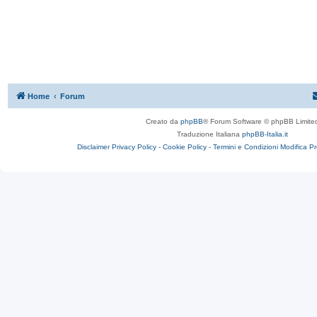
Home
Forum
Creato da
phpBB
® Forum Software © phpBB Limite
Traduzione Italiana
phpBB-Italia.it
Disclaimer
Privacy Policy -
Cookie Policy -
Termini e Condizioni
Modifica P