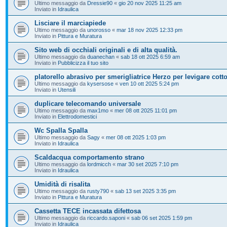
Ultimo messaggio da
Dressie90
«
gio 20 nov 2025 11:25 am
Inviato in
Idraulica
Lisciare il marciapiede
Ultimo messaggio da
unorosso
«
mar 18 nov 2025 12:33 pm
Inviato in
Pittura e Muratura
Sito web di occhiali originali e di alta qualità.
Ultimo messaggio da
duanechan
«
sab 18 ott 2025 6:59 am
Inviato in
Pubblicizza il tuo sito
platorello abrasivo per smerigliatrice Herzo per levigare cott
Ultimo messaggio da
kysersose
«
ven 10 ott 2025 5:24 pm
Inviato in
Utensili
duplicare telecomando universale
Ultimo messaggio da
max1mo
«
mer 08 ott 2025 11:01 pm
Inviato in
Elettrodomestici
Wc Spalla Spalla
Ultimo messaggio da
Sagy
«
mer 08 ott 2025 1:03 pm
Inviato in
Idraulica
Scaldacqua comportamento strano
Ultimo messaggio da
lordmicch
«
mar 30 set 2025 7:10 pm
Inviato in
Idraulica
Umidità di risalita
Ultimo messaggio da
rusty790
«
sab 13 set 2025 3:35 pm
Inviato in
Pittura e Muratura
Cassetta TECE incassata difettosa
Ultimo messaggio da
riccardo.saponi
«
sab 06 set 2025 1:59 pm
Inviato in
Idraulica