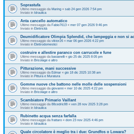
Soprastufa
Ultimo messaggio da
Maring
«
sab 24 gen 2026 7:54 pm
Inviato in
Idraulica
Anta cancello automatico
Ultimo messaggio da
Fabio7613
«
mer 07 gen 2026 9:46 pm
Inviato in
Elettricità
Deumidificatore Olimpia Splendid, che lampeggia e non si a
Ultimo messaggio da
viktor26
«
mar 06 gen 2026 4:22 pm
Inviato in
Elettrodomestici
costruire e allestire paranco con carrucole e fune
Ultimo messaggio da
basianelli
«
gio 25 dic 2025 8:05 pm
Inviato in
Bricolage e altro
Pitturazione, mani successive
Ultimo messaggio da
Edmar
«
gio 18 dic 2025 10:38 am
Inviato in
Pittura e Muratura
Gomme nuove che battono nelle molle delle sospensioni
Ultimo messaggio da
giovanni
«
mer 10 dic 2025 4:22 pm
Inviato in
Bricolage e altro
Scambiatore Primario Vaillant
Ultimo messaggio da
88cedric88
«
ven 28 nov 2025 3:28 pm
Inviato in
Idraulica
Rubinetto acqua senza farfalla
Ultimo messaggio da
frattaro
«
dom 23 nov 2025 4:46 pm
Inviato in
Idraulica
Quale circolatore è meglio tra i due: Grundfos o Lowara?