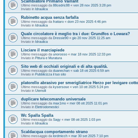
Scambiatore Primario Vaillant
Ultimo messaggio da
88cedric88
«
ven 28 nov 2025 3:28 pm
Inviato in
Idraulica
Rubinetto acqua senza farfalla
Ultimo messaggio da
frattaro
«
dom 23 nov 2025 4:46 pm
Inviato in
Idraulica
Quale circolatore è meglio tra i due: Grundfos o Lowara?
Ultimo messaggio da
Dressie90
«
gio 20 nov 2025 11:25 am
Inviato in
Idraulica
Lisciare il marciapiede
Ultimo messaggio da
unorosso
«
mar 18 nov 2025 12:33 pm
Inviato in
Pittura e Muratura
Sito web di occhiali originali e di alta qualità.
Ultimo messaggio da
duanechan
«
sab 18 ott 2025 6:59 am
Inviato in
Pubblicizza il tuo sito
platorello abrasivo per smerigliatrice Herzo per levigare cott
Ultimo messaggio da
kysersose
«
ven 10 ott 2025 5:24 pm
Inviato in
Utensili
duplicare telecomando universale
Ultimo messaggio da
max1mo
«
mer 08 ott 2025 11:01 pm
Inviato in
Elettrodomestici
Wc Spalla Spalla
Ultimo messaggio da
Sagy
«
mer 08 ott 2025 1:03 pm
Inviato in
Idraulica
Scaldacqua comportamento strano
Ultimo messaggio da
lordmicch
«
mar 30 set 2025 7:10 pm