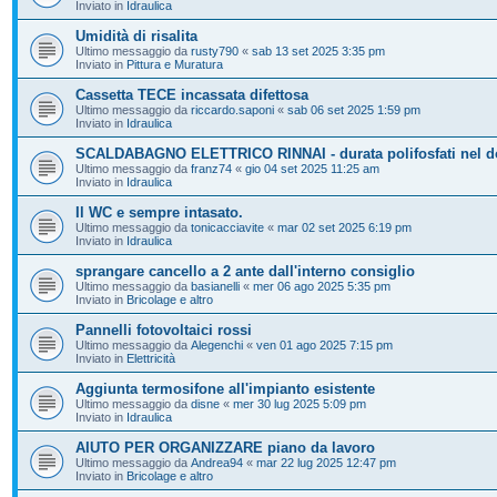
Inviato in
Idraulica
Umidità di risalita
Ultimo messaggio da
rusty790
«
sab 13 set 2025 3:35 pm
Inviato in
Pittura e Muratura
Cassetta TECE incassata difettosa
Ultimo messaggio da
riccardo.saponi
«
sab 06 set 2025 1:59 pm
Inviato in
Idraulica
SCALDABAGNO ELETTRICO RINNAI - durata polifosfati nel d
Ultimo messaggio da
franz74
«
gio 04 set 2025 11:25 am
Inviato in
Idraulica
Il WC e sempre intasato.
Ultimo messaggio da
tonicacciavite
«
mar 02 set 2025 6:19 pm
Inviato in
Idraulica
sprangare cancello a 2 ante dall'interno consiglio
Ultimo messaggio da
basianelli
«
mer 06 ago 2025 5:35 pm
Inviato in
Bricolage e altro
Pannelli fotovoltaici rossi
Ultimo messaggio da
Alegenchi
«
ven 01 ago 2025 7:15 pm
Inviato in
Elettricità
Aggiunta termosifone all'impianto esistente
Ultimo messaggio da
disne
«
mer 30 lug 2025 5:09 pm
Inviato in
Idraulica
AIUTO PER ORGANIZZARE piano da lavoro
Ultimo messaggio da
Andrea94
«
mar 22 lug 2025 12:47 pm
Inviato in
Bricolage e altro