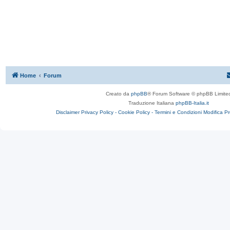
Home
Forum
Creato da
phpBB
® Forum Software © phpBB Limite
Traduzione Italiana
phpBB-Italia.it
Disclaimer
Privacy Policy -
Cookie Policy -
Termini e Condizioni
Modifica P