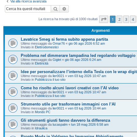
Vai alla ricerca avanzata
Cerca
Ricerca avanzata
Pagina
1
di
20
1
2
3
4
La ricerca ha trovato più di 1000 risultati
Argomenti
Lavatrice Smeg si ferma subito appena partita
Ultimo messaggio da
Omar76
«
gio 06 ago 2026 6:52 am
Inviato in
Elettrodomestici
Problema nel dimmerare lampadina led regolando voltaggio
Ultimo messaggio da
Giglet
«
gio 06 ago 2026 6:24 am
Inviato in
Elettricità
Idee per personalizzare l’interno della Tesla con le wrap digit
Ultimo messaggio da
lier0021
«
ven 03 lug 2026 10:47 am
Inviato in
Pubblicizza il tuo sito
Come ho risolto alcuni lavori creativi con l’AI video
Ultimo messaggio da
lier0021
«
ven 03 lug 2026 10:47 am
Inviato in
Pubblicizza il tuo sito
Strumento utile per trasformare immagini con l’AI
Ultimo messaggio da
lier0021
«
ven 03 lug 2026 10:44 am
Inviato in
Mondo PC
Gli strumenti giusti fanno davvero la differenza
Ultimo messaggio da
lucaspalm
«
lun 18 mag 2026 6:58 am
Inviato in
Idraulica
Pronto Moda in Valdarno by Immagine Abbigliamento