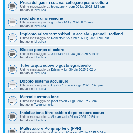
Presa del gas in cucina, collegare piano cottura
Ultimo messaggio da
bluewater
«
dom 20 lug 2025 4:53 pm
Inviato in
Idraulica
regolatore di pressione
Ultimo messaggio da
gfr
«
lun 14 lug 2025 8:43 am
Inviato in
Idraulica
Impianto misto termosifoni in acciaio - pannelli radianti
Ultimo messaggio da
Roberto1955
«
mer 02 lug 2025 6:01 pm
Inviato in
Idraulica
Blocco pompa di calore
Ultimo messaggio da
Jocman
«
lun 30 giu 2025 5:49 pm
Inviato in
Idraulica
Tubo acqua nuovo e gusto sgradevole
Ultimo messaggio da
Edmar
«
lun 30 giu 2025 1:02 pm
Inviato in
Idraulica
Doppio sistema accumulo
Ultimo messaggio da
Gigi0ne1
«
ven 27 giu 2025 7:46 pm
Inviato in
Idraulica
Mensole termosifone
Ultimo messaggio da
plcet
«
ven 27 giu 2025 7:55 am
Inviato in
Falegnameria
Installazione filtro sabbia dopo motore acqua
Ultimo messaggio da
Alepan
«
gio 26 giu 2025 12:59 pm
Inviato in
Idraulica
Multistrato o Polipropilene (PPR)
Ultimo messaggio da
Giacomo_88
«
sab 07 giu 2025 6:34 am