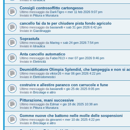
Consigli controsoffitto cartongesso
Ultimo messaggio da
DarkTigro
«
mer 11 feb 2026 9:07 pm
Inviato in
Pittura e Muratura
cancello fai da te per chiudere pista fondo agricolo
Ultimo messaggio da
basianelli
«
sab 31 gen 2026 6:42 pm
Inviato in
Giardinaggio
Soprastufa
Ultimo messaggio da
Maring
«
sab 24 gen 2026 7:54 pm
Inviato in
Idraulica
Anta cancello automatico
Ultimo messaggio da
Fabio7613
«
mer 07 gen 2026 9:46 pm
Inviato in
Elettricità
Deumidificatore Olimpia Splendid, che lampeggia e non si a
Ultimo messaggio da
viktor26
«
mar 06 gen 2026 4:22 pm
Inviato in
Elettrodomestici
costruire e allestire paranco con carrucole e fune
Ultimo messaggio da
basianelli
«
gio 25 dic 2025 8:05 pm
Inviato in
Bricolage e altro
Pitturazione, mani successive
Ultimo messaggio da
Edmar
«
gio 18 dic 2025 10:38 am
Inviato in
Pittura e Muratura
Gomme nuove che battono nelle molle delle sospensioni
Ultimo messaggio da
giovanni
«
mer 10 dic 2025 4:22 pm
Inviato in
Bricolage e altro