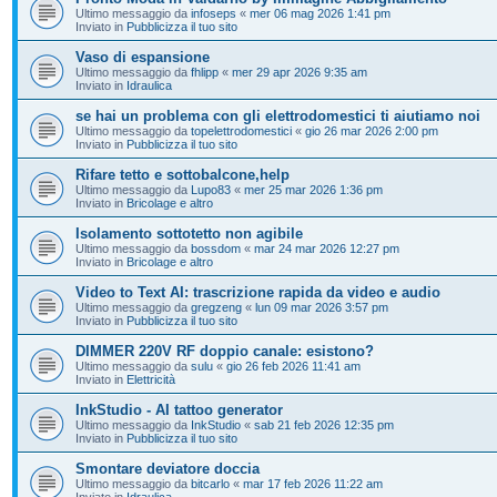
Ultimo messaggio da
infoseps
«
mer 06 mag 2026 1:41 pm
Inviato in
Pubblicizza il tuo sito
Vaso di espansione
Ultimo messaggio da
fhlipp
«
mer 29 apr 2026 9:35 am
Inviato in
Idraulica
se hai un problema con gli elettrodomestici ti aiutiamo noi
Ultimo messaggio da
topelettrodomestici
«
gio 26 mar 2026 2:00 pm
Inviato in
Pubblicizza il tuo sito
Rifare tetto e sottobalcone,help
Ultimo messaggio da
Lupo83
«
mer 25 mar 2026 1:36 pm
Inviato in
Bricolage e altro
Isolamento sottotetto non agibile
Ultimo messaggio da
bossdom
«
mar 24 mar 2026 12:27 pm
Inviato in
Bricolage e altro
Video to Text AI: trascrizione rapida da video e audio
Ultimo messaggio da
gregzeng
«
lun 09 mar 2026 3:57 pm
Inviato in
Pubblicizza il tuo sito
DIMMER 220V RF doppio canale: esistono?
Ultimo messaggio da
sulu
«
gio 26 feb 2026 11:41 am
Inviato in
Elettricità
InkStudio - AI tattoo generator
Ultimo messaggio da
InkStudio
«
sab 21 feb 2026 12:35 pm
Inviato in
Pubblicizza il tuo sito
Smontare deviatore doccia
Ultimo messaggio da
bitcarlo
«
mar 17 feb 2026 11:22 am
Inviato in
Idraulica