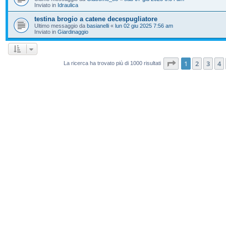
Inviato in
Idraulica
testina brogio a catene decespugliatore
Ultimo messaggio da
basianelli
«
lun 02 giu 2025 7:56 am
Inviato in
Giardinaggio
Pagina
1
di
20
1
2
3
4
La ricerca ha trovato più di 1000 risultati