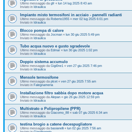
Ultimo messaggio da
gfr
«
lun 14 lug 2025 8:43 am
Inviato in
Idraulica
Impianto misto termosifoni in acciaio - pannelli radianti
Ultimo messaggio da
Roberto1955
«
mer 02 lug 2025 6:01 pm
Inviato in
Idraulica
Blocco pompa di calore
Ultimo messaggio da
Jocman
«
lun 30 giu 2025 5:49 pm
Inviato in
Idraulica
Tubo acqua nuovo e gusto sgradevole
Ultimo messaggio da
Edmar
«
lun 30 giu 2025 1:02 pm
Inviato in
Idraulica
Doppio sistema accumulo
Ultimo messaggio da
Gigi0ne1
«
ven 27 giu 2025 7:46 pm
Inviato in
Idraulica
Mensole termosifone
Ultimo messaggio da
plcet
«
ven 27 giu 2025 7:55 am
Inviato in
Falegnameria
Installazione filtro sabbia dopo motore acqua
Ultimo messaggio da
Alepan
«
gio 26 giu 2025 12:59 pm
Inviato in
Idraulica
Multistrato o Polipropilene (PPR)
Ultimo messaggio da
Giacomo_88
«
sab 07 giu 2025 6:34 am
Inviato in
Idraulica
testina brogio a catene decespugliatore
Ultimo messaggio da
basianelli
«
lun 02 giu 2025 7:56 am
Inviato in
Giardinaggio