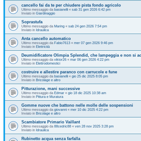
cancello fai da te per chiudere pista fondo agricolo
Ultimo messaggio da
basianelli
«
sab 31 gen 2026 6:42 pm
Inviato in
Giardinaggio
Soprastufa
Ultimo messaggio da
Maring
«
sab 24 gen 2026 7:54 pm
Inviato in
Idraulica
Anta cancello automatico
Ultimo messaggio da
Fabio7613
«
mer 07 gen 2026 9:46 pm
Inviato in
Elettricità
Deumidificatore Olimpia Splendid, che lampeggia e non si a
Ultimo messaggio da
viktor26
«
mar 06 gen 2026 4:22 pm
Inviato in
Elettrodomestici
costruire e allestire paranco con carrucole e fune
Ultimo messaggio da
basianelli
«
gio 25 dic 2025 8:05 pm
Inviato in
Bricolage e altro
Pitturazione, mani successive
Ultimo messaggio da
Edmar
«
gio 18 dic 2025 10:38 am
Inviato in
Pittura e Muratura
Gomme nuove che battono nelle molle delle sospensioni
Ultimo messaggio da
giovanni
«
mer 10 dic 2025 4:22 pm
Inviato in
Bricolage e altro
Scambiatore Primario Vaillant
Ultimo messaggio da
88cedric88
«
ven 28 nov 2025 3:28 pm
Inviato in
Idraulica
Rubinetto acqua senza farfalla