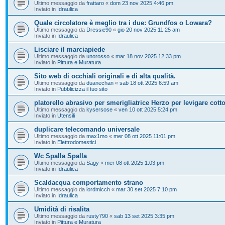
Ultimo messaggio da
frattaro
«
dom 23 nov 2025 4:46 pm
Inviato in
Idraulica
Quale circolatore è meglio tra i due: Grundfos o Lowara?
Ultimo messaggio da
Dressie90
«
gio 20 nov 2025 11:25 am
Inviato in
Idraulica
Lisciare il marciapiede
Ultimo messaggio da
unorosso
«
mar 18 nov 2025 12:33 pm
Inviato in
Pittura e Muratura
Sito web di occhiali originali e di alta qualità.
Ultimo messaggio da
duanechan
«
sab 18 ott 2025 6:59 am
Inviato in
Pubblicizza il tuo sito
platorello abrasivo per smerigliatrice Herzo per levigare cott
Ultimo messaggio da
kysersose
«
ven 10 ott 2025 5:24 pm
Inviato in
Utensili
duplicare telecomando universale
Ultimo messaggio da
max1mo
«
mer 08 ott 2025 11:01 pm
Inviato in
Elettrodomestici
Wc Spalla Spalla
Ultimo messaggio da
Sagy
«
mer 08 ott 2025 1:03 pm
Inviato in
Idraulica
Scaldacqua comportamento strano
Ultimo messaggio da
lordmicch
«
mar 30 set 2025 7:10 pm
Inviato in
Idraulica
Umidità di risalita
Ultimo messaggio da
rusty790
«
sab 13 set 2025 3:35 pm
Inviato in
Pittura e Muratura