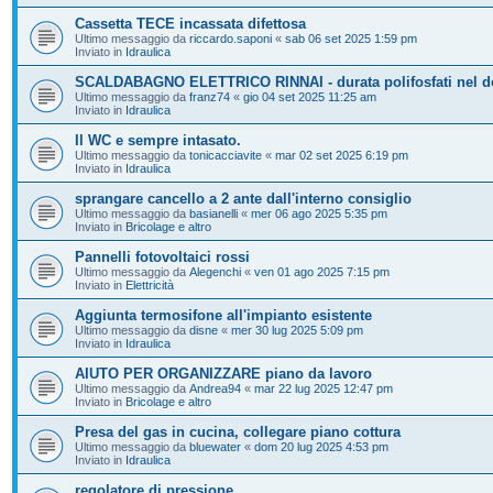
Cassetta TECE incassata difettosa
Ultimo messaggio da
riccardo.saponi
«
sab 06 set 2025 1:59 pm
Inviato in
Idraulica
SCALDABAGNO ELETTRICO RINNAI - durata polifosfati nel d
Ultimo messaggio da
franz74
«
gio 04 set 2025 11:25 am
Inviato in
Idraulica
Il WC e sempre intasato.
Ultimo messaggio da
tonicacciavite
«
mar 02 set 2025 6:19 pm
Inviato in
Idraulica
sprangare cancello a 2 ante dall'interno consiglio
Ultimo messaggio da
basianelli
«
mer 06 ago 2025 5:35 pm
Inviato in
Bricolage e altro
Pannelli fotovoltaici rossi
Ultimo messaggio da
Alegenchi
«
ven 01 ago 2025 7:15 pm
Inviato in
Elettricità
Aggiunta termosifone all'impianto esistente
Ultimo messaggio da
disne
«
mer 30 lug 2025 5:09 pm
Inviato in
Idraulica
AIUTO PER ORGANIZZARE piano da lavoro
Ultimo messaggio da
Andrea94
«
mar 22 lug 2025 12:47 pm
Inviato in
Bricolage e altro
Presa del gas in cucina, collegare piano cottura
Ultimo messaggio da
bluewater
«
dom 20 lug 2025 4:53 pm
Inviato in
Idraulica
regolatore di pressione