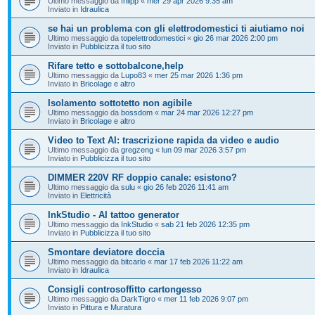
Ultimo messaggio da
fhlipp
«
mer 29 apr 2026 9:35 am
Inviato in
Idraulica
se hai un problema con gli elettrodomestici ti aiutiamo noi
Ultimo messaggio da
topelettrodomestici
«
gio 26 mar 2026 2:00 pm
Inviato in
Pubblicizza il tuo sito
Rifare tetto e sottobalcone,help
Ultimo messaggio da
Lupo83
«
mer 25 mar 2026 1:36 pm
Inviato in
Bricolage e altro
Isolamento sottotetto non agibile
Ultimo messaggio da
bossdom
«
mar 24 mar 2026 12:27 pm
Inviato in
Bricolage e altro
Video to Text AI: trascrizione rapida da video e audio
Ultimo messaggio da
gregzeng
«
lun 09 mar 2026 3:57 pm
Inviato in
Pubblicizza il tuo sito
DIMMER 220V RF doppio canale: esistono?
Ultimo messaggio da
sulu
«
gio 26 feb 2026 11:41 am
Inviato in
Elettricità
InkStudio - AI tattoo generator
Ultimo messaggio da
InkStudio
«
sab 21 feb 2026 12:35 pm
Inviato in
Pubblicizza il tuo sito
Smontare deviatore doccia
Ultimo messaggio da
bitcarlo
«
mar 17 feb 2026 11:22 am
Inviato in
Idraulica
Consigli controsoffitto cartongesso
Ultimo messaggio da
DarkTigro
«
mer 11 feb 2026 9:07 pm
Inviato in
Pittura e Muratura