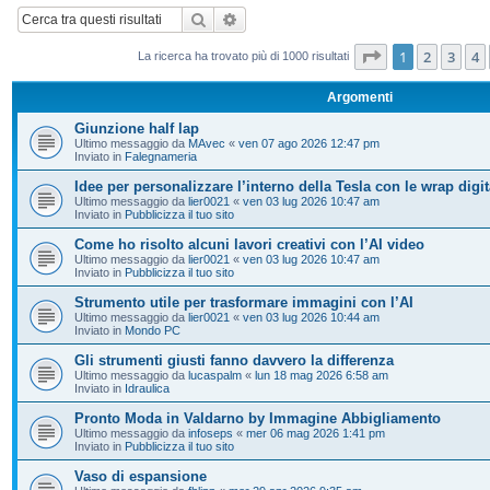
Cerca
Ricerca avanzata
Pagina
1
di
20
1
2
3
4
La ricerca ha trovato più di 1000 risultati
Argomenti
Giunzione half lap
Ultimo messaggio da
MAvec
«
ven 07 ago 2026 12:47 pm
Inviato in
Falegnameria
Idee per personalizzare l’interno della Tesla con le wrap digit
Ultimo messaggio da
lier0021
«
ven 03 lug 2026 10:47 am
Inviato in
Pubblicizza il tuo sito
Come ho risolto alcuni lavori creativi con l’AI video
Ultimo messaggio da
lier0021
«
ven 03 lug 2026 10:47 am
Inviato in
Pubblicizza il tuo sito
Strumento utile per trasformare immagini con l’AI
Ultimo messaggio da
lier0021
«
ven 03 lug 2026 10:44 am
Inviato in
Mondo PC
Gli strumenti giusti fanno davvero la differenza
Ultimo messaggio da
lucaspalm
«
lun 18 mag 2026 6:58 am
Inviato in
Idraulica
Pronto Moda in Valdarno by Immagine Abbigliamento
Ultimo messaggio da
infoseps
«
mer 06 mag 2026 1:41 pm
Inviato in
Pubblicizza il tuo sito
Vaso di espansione