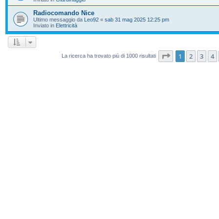
Radiocomando Nice
Ultimo messaggio da
Leo92
«
sab 31 mag 2025 12:25 pm
Inviato in
Elettricità
Pagina
1
di
20
1
2
3
4
La ricerca ha trovato più di 1000 risultati