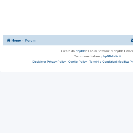
Home
Forum
Creato da
phpBB
® Forum Software © phpBB Limite
Traduzione Italiana
phpBB-Italia.it
Disclaimer
Privacy Policy -
Cookie Policy -
Termini e Condizioni
Modifica P