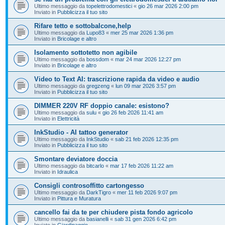
Ultimo messaggio da
topelettrodomestici
«
gio 26 mar 2026 2:00 pm
Inviato in
Pubblicizza il tuo sito
Rifare tetto e sottobalcone,help
Ultimo messaggio da
Lupo83
«
mer 25 mar 2026 1:36 pm
Inviato in
Bricolage e altro
Isolamento sottotetto non agibile
Ultimo messaggio da
bossdom
«
mar 24 mar 2026 12:27 pm
Inviato in
Bricolage e altro
Video to Text AI: trascrizione rapida da video e audio
Ultimo messaggio da
gregzeng
«
lun 09 mar 2026 3:57 pm
Inviato in
Pubblicizza il tuo sito
DIMMER 220V RF doppio canale: esistono?
Ultimo messaggio da
sulu
«
gio 26 feb 2026 11:41 am
Inviato in
Elettricità
InkStudio - AI tattoo generator
Ultimo messaggio da
InkStudio
«
sab 21 feb 2026 12:35 pm
Inviato in
Pubblicizza il tuo sito
Smontare deviatore doccia
Ultimo messaggio da
bitcarlo
«
mar 17 feb 2026 11:22 am
Inviato in
Idraulica
Consigli controsoffitto cartongesso
Ultimo messaggio da
DarkTigro
«
mer 11 feb 2026 9:07 pm
Inviato in
Pittura e Muratura
cancello fai da te per chiudere pista fondo agricolo
Ultimo messaggio da
basianelli
«
sab 31 gen 2026 6:42 pm
Inviato in
Giardinaggio