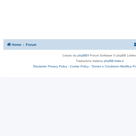
Home
Forum
Creato da
phpBB
® Forum Software © phpBB Limite
Traduzione Italiana
phpBB-Italia.it
Disclaimer
Privacy Policy -
Cookie Policy -
Termini e Condizioni
Modifica P