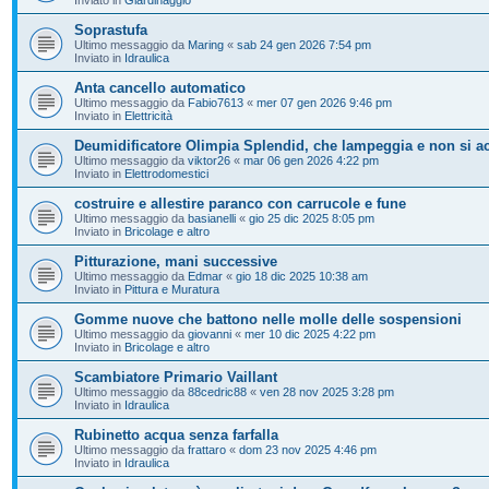
Soprastufa
Ultimo messaggio da
Maring
«
sab 24 gen 2026 7:54 pm
Inviato in
Idraulica
Anta cancello automatico
Ultimo messaggio da
Fabio7613
«
mer 07 gen 2026 9:46 pm
Inviato in
Elettricità
Deumidificatore Olimpia Splendid, che lampeggia e non si a
Ultimo messaggio da
viktor26
«
mar 06 gen 2026 4:22 pm
Inviato in
Elettrodomestici
costruire e allestire paranco con carrucole e fune
Ultimo messaggio da
basianelli
«
gio 25 dic 2025 8:05 pm
Inviato in
Bricolage e altro
Pitturazione, mani successive
Ultimo messaggio da
Edmar
«
gio 18 dic 2025 10:38 am
Inviato in
Pittura e Muratura
Gomme nuove che battono nelle molle delle sospensioni
Ultimo messaggio da
giovanni
«
mer 10 dic 2025 4:22 pm
Inviato in
Bricolage e altro
Scambiatore Primario Vaillant
Ultimo messaggio da
88cedric88
«
ven 28 nov 2025 3:28 pm
Inviato in
Idraulica
Rubinetto acqua senza farfalla
Ultimo messaggio da
frattaro
«
dom 23 nov 2025 4:46 pm
Inviato in
Idraulica