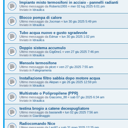
Impianto misto termosifoni in acciaio - pannelli radianti
Ultimo messaggio da
Roberto1955
«
mer 02 lug 2025 6:01 pm
Inviato in
Idraulica
Blocco pompa di calore
Ultimo messaggio da
Jocman
«
lun 30 giu 2025 5:49 pm
Inviato in
Idraulica
Tubo acqua nuovo e gusto sgradevole
Ultimo messaggio da
Edmar
«
lun 30 giu 2025 1:02 pm
Inviato in
Idraulica
Doppio sistema accumulo
Ultimo messaggio da
Gigi0ne1
«
ven 27 giu 2025 7:46 pm
Inviato in
Idraulica
Mensole termosifone
Ultimo messaggio da
plcet
«
ven 27 giu 2025 7:55 am
Inviato in
Falegnameria
Installazione filtro sabbia dopo motore acqua
Ultimo messaggio da
Alepan
«
gio 26 giu 2025 12:59 pm
Inviato in
Idraulica
Multistrato o Polipropilene (PPR)
Ultimo messaggio da
Giacomo_88
«
sab 07 giu 2025 6:34 am
Inviato in
Idraulica
testina brogio a catene decespugliatore
Ultimo messaggio da
basianelli
«
lun 02 giu 2025 7:56 am
Inviato in
Giardinaggio
Radiocomando Nice
Ultimo messaggio da
Leo92
«
sab 31 mag 2025 12:25 pm