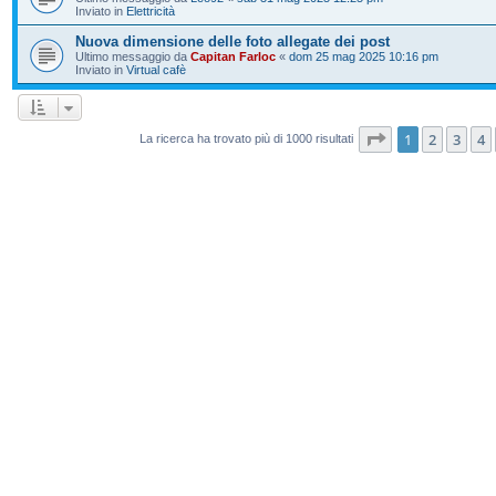
Inviato in
Elettricità
Nuova dimensione delle foto allegate dei post
Ultimo messaggio da
Capitan Farloc
«
dom 25 mag 2025 10:16 pm
Inviato in
Virtual cafè
Pagina
1
di
20
1
2
3
4
La ricerca ha trovato più di 1000 risultati