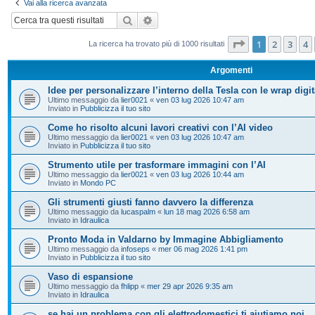
Vai alla ricerca avanzata
Cerca
Ricerca avanzata
Pagina
1
di
20
1
2
3
4
La ricerca ha trovato più di 1000 risultati
Argomenti
Idee per personalizzare l’interno della Tesla con le wrap digit
Ultimo messaggio da
lier0021
«
ven 03 lug 2026 10:47 am
Inviato in
Pubblicizza il tuo sito
Come ho risolto alcuni lavori creativi con l’AI video
Ultimo messaggio da
lier0021
«
ven 03 lug 2026 10:47 am
Inviato in
Pubblicizza il tuo sito
Strumento utile per trasformare immagini con l’AI
Ultimo messaggio da
lier0021
«
ven 03 lug 2026 10:44 am
Inviato in
Mondo PC
Gli strumenti giusti fanno davvero la differenza
Ultimo messaggio da
lucaspalm
«
lun 18 mag 2026 6:58 am
Inviato in
Idraulica
Pronto Moda in Valdarno by Immagine Abbigliamento
Ultimo messaggio da
infoseps
«
mer 06 mag 2026 1:41 pm
Inviato in
Pubblicizza il tuo sito
Vaso di espansione
Ultimo messaggio da
fhlipp
«
mer 29 apr 2026 9:35 am
Inviato in
Idraulica
se hai un problema con gli elettrodomestici ti aiutiamo noi