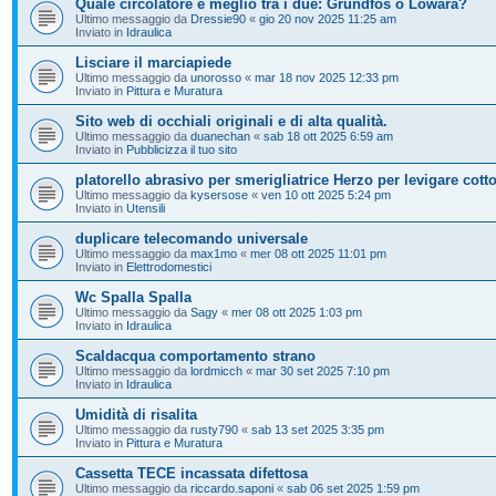
Quale circolatore è meglio tra i due: Grundfos o Lowara?
Ultimo messaggio da
Dressie90
«
gio 20 nov 2025 11:25 am
Inviato in
Idraulica
Lisciare il marciapiede
Ultimo messaggio da
unorosso
«
mar 18 nov 2025 12:33 pm
Inviato in
Pittura e Muratura
Sito web di occhiali originali e di alta qualità.
Ultimo messaggio da
duanechan
«
sab 18 ott 2025 6:59 am
Inviato in
Pubblicizza il tuo sito
platorello abrasivo per smerigliatrice Herzo per levigare cott
Ultimo messaggio da
kysersose
«
ven 10 ott 2025 5:24 pm
Inviato in
Utensili
duplicare telecomando universale
Ultimo messaggio da
max1mo
«
mer 08 ott 2025 11:01 pm
Inviato in
Elettrodomestici
Wc Spalla Spalla
Ultimo messaggio da
Sagy
«
mer 08 ott 2025 1:03 pm
Inviato in
Idraulica
Scaldacqua comportamento strano
Ultimo messaggio da
lordmicch
«
mar 30 set 2025 7:10 pm
Inviato in
Idraulica
Umidità di risalita
Ultimo messaggio da
rusty790
«
sab 13 set 2025 3:35 pm
Inviato in
Pittura e Muratura
Cassetta TECE incassata difettosa
Ultimo messaggio da
riccardo.saponi
«
sab 06 set 2025 1:59 pm