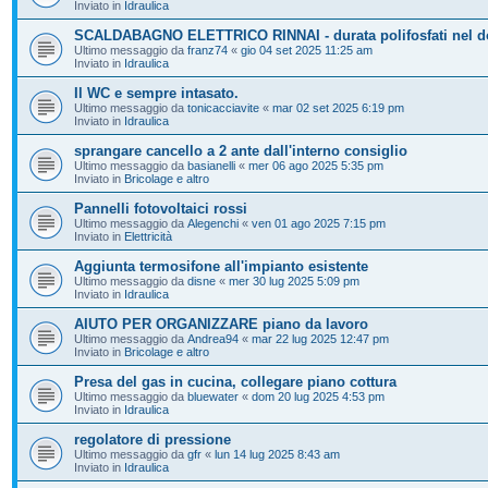
Inviato in
Idraulica
SCALDABAGNO ELETTRICO RINNAI - durata polifosfati nel d
Ultimo messaggio da
franz74
«
gio 04 set 2025 11:25 am
Inviato in
Idraulica
Il WC e sempre intasato.
Ultimo messaggio da
tonicacciavite
«
mar 02 set 2025 6:19 pm
Inviato in
Idraulica
sprangare cancello a 2 ante dall'interno consiglio
Ultimo messaggio da
basianelli
«
mer 06 ago 2025 5:35 pm
Inviato in
Bricolage e altro
Pannelli fotovoltaici rossi
Ultimo messaggio da
Alegenchi
«
ven 01 ago 2025 7:15 pm
Inviato in
Elettricità
Aggiunta termosifone all'impianto esistente
Ultimo messaggio da
disne
«
mer 30 lug 2025 5:09 pm
Inviato in
Idraulica
AIUTO PER ORGANIZZARE piano da lavoro
Ultimo messaggio da
Andrea94
«
mar 22 lug 2025 12:47 pm
Inviato in
Bricolage e altro
Presa del gas in cucina, collegare piano cottura
Ultimo messaggio da
bluewater
«
dom 20 lug 2025 4:53 pm
Inviato in
Idraulica
regolatore di pressione
Ultimo messaggio da
gfr
«
lun 14 lug 2025 8:43 am
Inviato in
Idraulica