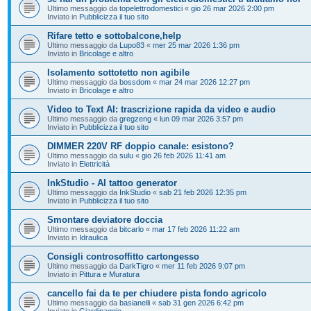
Ultimo messaggio da
topelettrodomestici
«
gio 26 mar 2026 2:00 pm
Inviato in
Pubblicizza il tuo sito
Rifare tetto e sottobalcone,help
Ultimo messaggio da
Lupo83
«
mer 25 mar 2026 1:36 pm
Inviato in
Bricolage e altro
Isolamento sottotetto non agibile
Ultimo messaggio da
bossdom
«
mar 24 mar 2026 12:27 pm
Inviato in
Bricolage e altro
Video to Text AI: trascrizione rapida da video e audio
Ultimo messaggio da
gregzeng
«
lun 09 mar 2026 3:57 pm
Inviato in
Pubblicizza il tuo sito
DIMMER 220V RF doppio canale: esistono?
Ultimo messaggio da
sulu
«
gio 26 feb 2026 11:41 am
Inviato in
Elettricità
InkStudio - AI tattoo generator
Ultimo messaggio da
InkStudio
«
sab 21 feb 2026 12:35 pm
Inviato in
Pubblicizza il tuo sito
Smontare deviatore doccia
Ultimo messaggio da
bitcarlo
«
mar 17 feb 2026 11:22 am
Inviato in
Idraulica
Consigli controsoffitto cartongesso
Ultimo messaggio da
DarkTigro
«
mer 11 feb 2026 9:07 pm
Inviato in
Pittura e Muratura
cancello fai da te per chiudere pista fondo agricolo
Ultimo messaggio da
basianelli
«
sab 31 gen 2026 6:42 pm
Inviato in
Giardinaggio