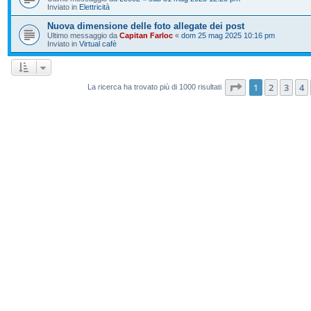
Inviato in
Elettricità
Nuova dimensione delle foto allegate dei post
Ultimo messaggio da
Capitan Farloc
«
dom 25 mag 2025 10:16 pm
Inviato in
Virtual cafè
Pagina
1
di
20
1
2
3
4
La ricerca ha trovato più di 1000 risultati