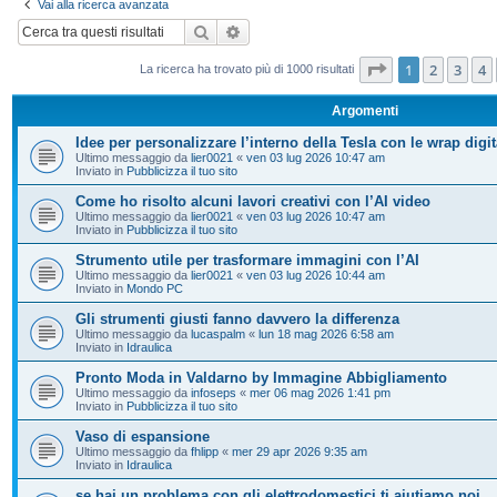
Vai alla ricerca avanzata
Cerca
Ricerca avanzata
Pagina
1
di
20
1
2
3
4
La ricerca ha trovato più di 1000 risultati
Argomenti
Idee per personalizzare l’interno della Tesla con le wrap digit
Ultimo messaggio da
lier0021
«
ven 03 lug 2026 10:47 am
Inviato in
Pubblicizza il tuo sito
Come ho risolto alcuni lavori creativi con l’AI video
Ultimo messaggio da
lier0021
«
ven 03 lug 2026 10:47 am
Inviato in
Pubblicizza il tuo sito
Strumento utile per trasformare immagini con l’AI
Ultimo messaggio da
lier0021
«
ven 03 lug 2026 10:44 am
Inviato in
Mondo PC
Gli strumenti giusti fanno davvero la differenza
Ultimo messaggio da
lucaspalm
«
lun 18 mag 2026 6:58 am
Inviato in
Idraulica
Pronto Moda in Valdarno by Immagine Abbigliamento
Ultimo messaggio da
infoseps
«
mer 06 mag 2026 1:41 pm
Inviato in
Pubblicizza il tuo sito
Vaso di espansione
Ultimo messaggio da
fhlipp
«
mer 29 apr 2026 9:35 am
Inviato in
Idraulica
se hai un problema con gli elettrodomestici ti aiutiamo noi