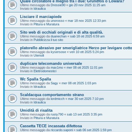
Quale circolatore è meglio tra i due: Grundfos o Lowara?
Ultimo messaggio da
Dressie90
«
gio 20 nov 2025 11:25 am
Inviato in
Idraulica
Lisciare il marciapiede
Ultimo messaggio da
unorosso
«
mar 18 nov 2025 12:33 pm
Inviato in
Pittura e Muratura
Sito web di occhiali originali e di alta qualità.
Ultimo messaggio da
duanechan
«
sab 18 ott 2025 6:59 am
Inviato in
Pubblicizza il tuo sito
platorello abrasivo per smerigliatrice Herzo per levigare cott
Ultimo messaggio da
kysersose
«
ven 10 ott 2025 5:24 pm
Inviato in
Utensili
duplicare telecomando universale
Ultimo messaggio da
max1mo
«
mer 08 ott 2025 11:01 pm
Inviato in
Elettrodomestici
Wc Spalla Spalla
Ultimo messaggio da
Sagy
«
mer 08 ott 2025 1:03 pm
Inviato in
Idraulica
Scaldacqua comportamento strano
Ultimo messaggio da
lordmicch
«
mar 30 set 2025 7:10 pm
Inviato in
Idraulica
Umidità di risalita
Ultimo messaggio da
rusty790
«
sab 13 set 2025 3:35 pm
Inviato in
Pittura e Muratura
Cassetta TECE incassata difettosa
Ultimo messaggio da
riccardo.saponi
«
sab 06 set 2025 1:59 pm