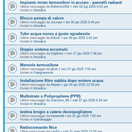
Impianto misto termosifoni in acciaio - pannelli radianti
Ultimo messaggio da
Roberto1955
«
mer 02 lug 2025 6:01 pm
Inviato in
Idraulica
Blocco pompa di calore
Ultimo messaggio da
Jocman
«
lun 30 giu 2025 5:49 pm
Inviato in
Idraulica
Tubo acqua nuovo e gusto sgradevole
Ultimo messaggio da
Edmar
«
lun 30 giu 2025 1:02 pm
Inviato in
Idraulica
Doppio sistema accumulo
Ultimo messaggio da
Gigi0ne1
«
ven 27 giu 2025 7:46 pm
Inviato in
Idraulica
Mensole termosifone
Ultimo messaggio da
plcet
«
ven 27 giu 2025 7:55 am
Inviato in
Falegnameria
Installazione filtro sabbia dopo motore acqua
Ultimo messaggio da
Alepan
«
gio 26 giu 2025 12:59 pm
Inviato in
Idraulica
Multistrato o Polipropilene (PPR)
Ultimo messaggio da
Giacomo_88
«
sab 07 giu 2025 6:34 am
Inviato in
Idraulica
testina brogio a catene decespugliatore
Ultimo messaggio da
basianelli
«
lun 02 giu 2025 7:56 am
Inviato in
Giardinaggio
Radiocomando Nice
Ultimo messaggio da
Leo92
«
sab 31 mag 2025 12:25 pm