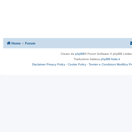
Home
Forum
Creato da
phpBB
® Forum Software © phpBB Limite
Traduzione Italiana
phpBB-Italia.it
Disclaimer
Privacy Policy -
Cookie Policy -
Termini e Condizioni
Modifica P