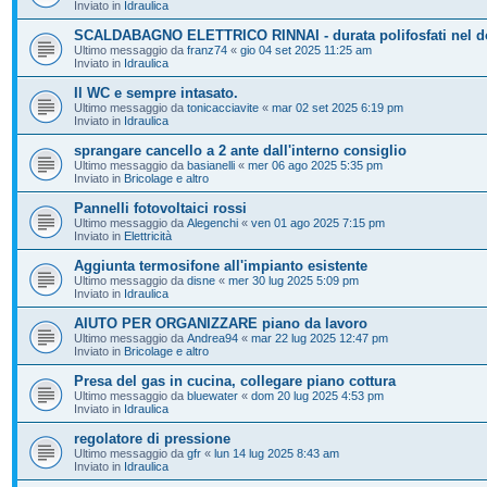
Inviato in
Idraulica
SCALDABAGNO ELETTRICO RINNAI - durata polifosfati nel d
Ultimo messaggio da
franz74
«
gio 04 set 2025 11:25 am
Inviato in
Idraulica
Il WC e sempre intasato.
Ultimo messaggio da
tonicacciavite
«
mar 02 set 2025 6:19 pm
Inviato in
Idraulica
sprangare cancello a 2 ante dall'interno consiglio
Ultimo messaggio da
basianelli
«
mer 06 ago 2025 5:35 pm
Inviato in
Bricolage e altro
Pannelli fotovoltaici rossi
Ultimo messaggio da
Alegenchi
«
ven 01 ago 2025 7:15 pm
Inviato in
Elettricità
Aggiunta termosifone all'impianto esistente
Ultimo messaggio da
disne
«
mer 30 lug 2025 5:09 pm
Inviato in
Idraulica
AIUTO PER ORGANIZZARE piano da lavoro
Ultimo messaggio da
Andrea94
«
mar 22 lug 2025 12:47 pm
Inviato in
Bricolage e altro
Presa del gas in cucina, collegare piano cottura
Ultimo messaggio da
bluewater
«
dom 20 lug 2025 4:53 pm
Inviato in
Idraulica
regolatore di pressione
Ultimo messaggio da
gfr
«
lun 14 lug 2025 8:43 am
Inviato in
Idraulica