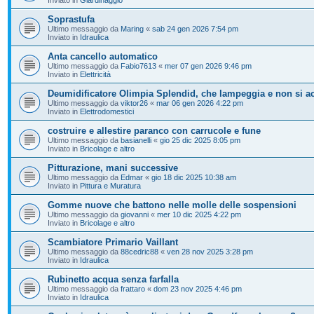
Soprastufa
Ultimo messaggio da
Maring
«
sab 24 gen 2026 7:54 pm
Inviato in
Idraulica
Anta cancello automatico
Ultimo messaggio da
Fabio7613
«
mer 07 gen 2026 9:46 pm
Inviato in
Elettricità
Deumidificatore Olimpia Splendid, che lampeggia e non si a
Ultimo messaggio da
viktor26
«
mar 06 gen 2026 4:22 pm
Inviato in
Elettrodomestici
costruire e allestire paranco con carrucole e fune
Ultimo messaggio da
basianelli
«
gio 25 dic 2025 8:05 pm
Inviato in
Bricolage e altro
Pitturazione, mani successive
Ultimo messaggio da
Edmar
«
gio 18 dic 2025 10:38 am
Inviato in
Pittura e Muratura
Gomme nuove che battono nelle molle delle sospensioni
Ultimo messaggio da
giovanni
«
mer 10 dic 2025 4:22 pm
Inviato in
Bricolage e altro
Scambiatore Primario Vaillant
Ultimo messaggio da
88cedric88
«
ven 28 nov 2025 3:28 pm
Inviato in
Idraulica
Rubinetto acqua senza farfalla
Ultimo messaggio da
frattaro
«
dom 23 nov 2025 4:46 pm
Inviato in
Idraulica