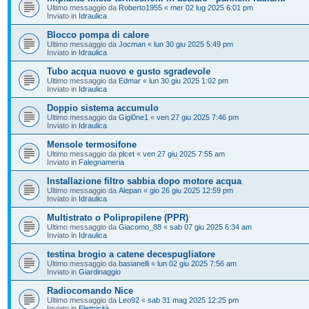
Ultimo messaggio da
Roberto1955
«
mer 02 lug 2025 6:01 pm
Inviato in
Idraulica
Blocco pompa di calore
Ultimo messaggio da
Jocman
«
lun 30 giu 2025 5:49 pm
Inviato in
Idraulica
Tubo acqua nuovo e gusto sgradevole
Ultimo messaggio da
Edmar
«
lun 30 giu 2025 1:02 pm
Inviato in
Idraulica
Doppio sistema accumulo
Ultimo messaggio da
Gigi0ne1
«
ven 27 giu 2025 7:46 pm
Inviato in
Idraulica
Mensole termosifone
Ultimo messaggio da
plcet
«
ven 27 giu 2025 7:55 am
Inviato in
Falegnameria
Installazione filtro sabbia dopo motore acqua
Ultimo messaggio da
Alepan
«
gio 26 giu 2025 12:59 pm
Inviato in
Idraulica
Multistrato o Polipropilene (PPR)
Ultimo messaggio da
Giacomo_88
«
sab 07 giu 2025 6:34 am
Inviato in
Idraulica
testina brogio a catene decespugliatore
Ultimo messaggio da
basianelli
«
lun 02 giu 2025 7:56 am
Inviato in
Giardinaggio
Radiocomando Nice
Ultimo messaggio da
Leo92
«
sab 31 mag 2025 12:25 pm
Inviato in
Elettricità