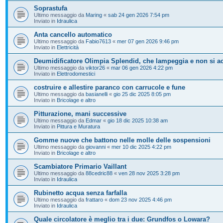
Soprastufa
Ultimo messaggio da
Maring
«
sab 24 gen 2026 7:54 pm
Inviato in
Idraulica
Anta cancello automatico
Ultimo messaggio da
Fabio7613
«
mer 07 gen 2026 9:46 pm
Inviato in
Elettricità
Deumidificatore Olimpia Splendid, che lampeggia e non si a
Ultimo messaggio da
viktor26
«
mar 06 gen 2026 4:22 pm
Inviato in
Elettrodomestici
costruire e allestire paranco con carrucole e fune
Ultimo messaggio da
basianelli
«
gio 25 dic 2025 8:05 pm
Inviato in
Bricolage e altro
Pitturazione, mani successive
Ultimo messaggio da
Edmar
«
gio 18 dic 2025 10:38 am
Inviato in
Pittura e Muratura
Gomme nuove che battono nelle molle delle sospensioni
Ultimo messaggio da
giovanni
«
mer 10 dic 2025 4:22 pm
Inviato in
Bricolage e altro
Scambiatore Primario Vaillant
Ultimo messaggio da
88cedric88
«
ven 28 nov 2025 3:28 pm
Inviato in
Idraulica
Rubinetto acqua senza farfalla
Ultimo messaggio da
frattaro
«
dom 23 nov 2025 4:46 pm
Inviato in
Idraulica
Quale circolatore è meglio tra i due: Grundfos o Lowara?