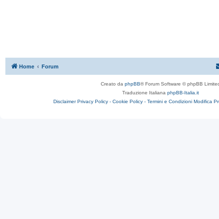
Home
Forum
Creato da
phpBB
® Forum Software © phpBB Limite
Traduzione Italiana
phpBB-Italia.it
Disclaimer
Privacy Policy -
Cookie Policy -
Termini e Condizioni
Modifica P