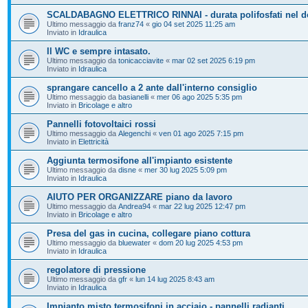
SCALDABAGNO ELETTRICO RINNAI - durata polifosfati nel d
Ultimo messaggio da
franz74
«
gio 04 set 2025 11:25 am
Inviato in
Idraulica
Il WC e sempre intasato.
Ultimo messaggio da
tonicacciavite
«
mar 02 set 2025 6:19 pm
Inviato in
Idraulica
sprangare cancello a 2 ante dall'interno consiglio
Ultimo messaggio da
basianelli
«
mer 06 ago 2025 5:35 pm
Inviato in
Bricolage e altro
Pannelli fotovoltaici rossi
Ultimo messaggio da
Alegenchi
«
ven 01 ago 2025 7:15 pm
Inviato in
Elettricità
Aggiunta termosifone all'impianto esistente
Ultimo messaggio da
disne
«
mer 30 lug 2025 5:09 pm
Inviato in
Idraulica
AIUTO PER ORGANIZZARE piano da lavoro
Ultimo messaggio da
Andrea94
«
mar 22 lug 2025 12:47 pm
Inviato in
Bricolage e altro
Presa del gas in cucina, collegare piano cottura
Ultimo messaggio da
bluewater
«
dom 20 lug 2025 4:53 pm
Inviato in
Idraulica
regolatore di pressione
Ultimo messaggio da
gfr
«
lun 14 lug 2025 8:43 am
Inviato in
Idraulica
Impianto misto termosifoni in acciaio - pannelli radianti