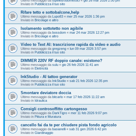
Ultimo messaggio da
topelettrodomestici
«
gio 26 mar 2026 2:00 pm
Inviato in
Pubblicizza il tuo sito
Rifare tetto e sottobalcone,help
Ultimo messaggio da
Lupo83
«
mer 25 mar 2026 1:36 pm
Inviato in
Bricolage e altro
Isolamento sottotetto non agibile
Ultimo messaggio da
bossdom
«
mar 24 mar 2026 12:27 pm
Inviato in
Bricolage e altro
Video to Text AI: trascrizione rapida da video e audio
Ultimo messaggio da
gregzeng
«
lun 09 mar 2026 3:57 pm
Inviato in
Pubblicizza il tuo sito
DIMMER 220V RF doppio canale: esistono?
Ultimo messaggio da
sulu
«
gio 26 feb 2026 11:41 am
Inviato in
Elettricità
InkStudio - AI tattoo generator
Ultimo messaggio da
InkStudio
«
sab 21 feb 2026 12:35 pm
Inviato in
Pubblicizza il tuo sito
Smontare deviatore doccia
Ultimo messaggio da
bitcarlo
«
mar 17 feb 2026 11:22 am
Inviato in
Idraulica
Consigli controsoffitto cartongesso
Ultimo messaggio da
DarkTigro
«
mer 11 feb 2026 9:07 pm
Inviato in
Pittura e Muratura
cancello fai da te per chiudere pista fondo agricolo
Ultimo messaggio da
basianelli
«
sab 31 gen 2026 6:42 pm
Inviato in
Giardinaggio