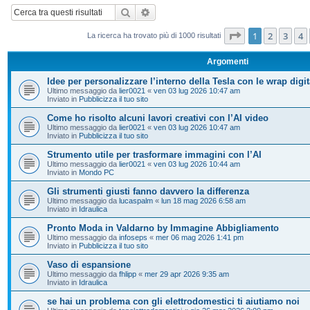
Cerca
Ricerca avanzata
Pagina
1
di
20
1
2
3
4
La ricerca ha trovato più di 1000 risultati
Argomenti
Idee per personalizzare l’interno della Tesla con le wrap digit
Ultimo messaggio da
lier0021
«
ven 03 lug 2026 10:47 am
Inviato in
Pubblicizza il tuo sito
Come ho risolto alcuni lavori creativi con l’AI video
Ultimo messaggio da
lier0021
«
ven 03 lug 2026 10:47 am
Inviato in
Pubblicizza il tuo sito
Strumento utile per trasformare immagini con l’AI
Ultimo messaggio da
lier0021
«
ven 03 lug 2026 10:44 am
Inviato in
Mondo PC
Gli strumenti giusti fanno davvero la differenza
Ultimo messaggio da
lucaspalm
«
lun 18 mag 2026 6:58 am
Inviato in
Idraulica
Pronto Moda in Valdarno by Immagine Abbigliamento
Ultimo messaggio da
infoseps
«
mer 06 mag 2026 1:41 pm
Inviato in
Pubblicizza il tuo sito
Vaso di espansione
Ultimo messaggio da
fhlipp
«
mer 29 apr 2026 9:35 am
Inviato in
Idraulica
se hai un problema con gli elettrodomestici ti aiutiamo noi