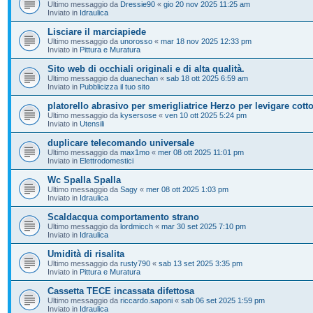
Ultimo messaggio da
Dressie90
«
gio 20 nov 2025 11:25 am
Inviato in
Idraulica
Lisciare il marciapiede
Ultimo messaggio da
unorosso
«
mar 18 nov 2025 12:33 pm
Inviato in
Pittura e Muratura
Sito web di occhiali originali e di alta qualità.
Ultimo messaggio da
duanechan
«
sab 18 ott 2025 6:59 am
Inviato in
Pubblicizza il tuo sito
platorello abrasivo per smerigliatrice Herzo per levigare cott
Ultimo messaggio da
kysersose
«
ven 10 ott 2025 5:24 pm
Inviato in
Utensili
duplicare telecomando universale
Ultimo messaggio da
max1mo
«
mer 08 ott 2025 11:01 pm
Inviato in
Elettrodomestici
Wc Spalla Spalla
Ultimo messaggio da
Sagy
«
mer 08 ott 2025 1:03 pm
Inviato in
Idraulica
Scaldacqua comportamento strano
Ultimo messaggio da
lordmicch
«
mar 30 set 2025 7:10 pm
Inviato in
Idraulica
Umidità di risalita
Ultimo messaggio da
rusty790
«
sab 13 set 2025 3:35 pm
Inviato in
Pittura e Muratura
Cassetta TECE incassata difettosa
Ultimo messaggio da
riccardo.saponi
«
sab 06 set 2025 1:59 pm
Inviato in
Idraulica