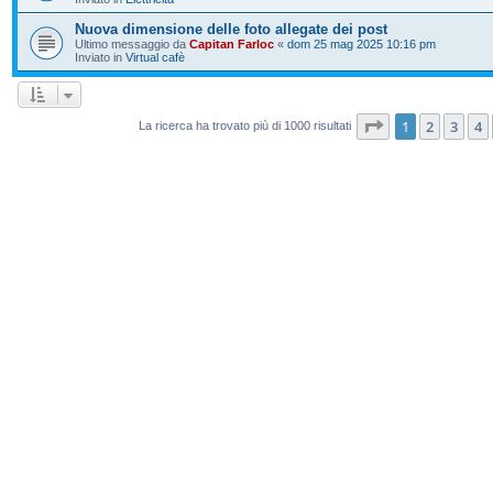
Nuova dimensione delle foto allegate dei post
Ultimo messaggio da
Capitan Farloc
«
dom 25 mag 2025 10:16 pm
Inviato in
Virtual cafè
Pagina
1
di
20
1
2
3
4
La ricerca ha trovato più di 1000 risultati