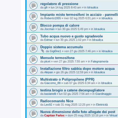
regolatore di pressione
da
gfr
»
lun 14 lug 2025 8:43 am
» in
Idraulica
Impianto misto termosifoni in acciaio - pannelli
da
Roberto1955
»
mer 02 lug 2025 6:01 pm
» in
Idraulica
Blocco pompa di calore
da
Jocman
»
lun 30 giu 2025 5:49 pm
» in
Idraulica
Tubo acqua nuovo e gusto sgradevole
da
Edmar
»
lun 30 giu 2025 1:02 pm
» in
Idraulica
Doppio sistema accumulo
da
Gigi0ne1
»
ven 27 giu 2025 7:46 pm
» in
Idraulica
Mensole termosifone
da
plcet
»
ven 27 giu 2025 7:55 am
» in
Falegnameria
Installazione filtro sabbia dopo motore acqua
da
Alepan
»
gio 26 giu 2025 12:59 pm
» in
Idraulica
Multistrato o Polipropilene (PPR)
da
Giacomo_88
»
sab 07 giu 2025 6:34 am
» in
Idraulica
testina brogio a catene decespugliatore
da
basianelli
»
lun 02 giu 2025 7:56 am
» in
Giardinaggio
Radiocomando Nice
da
Leo92
»
sab 31 mag 2025 12:25 pm
» in
Elettricità
Nuova dimensione delle foto allegate dei post
da
Capitan Farloc
»
dom 25 mag 2025 10:16 pm
» in
Virtual