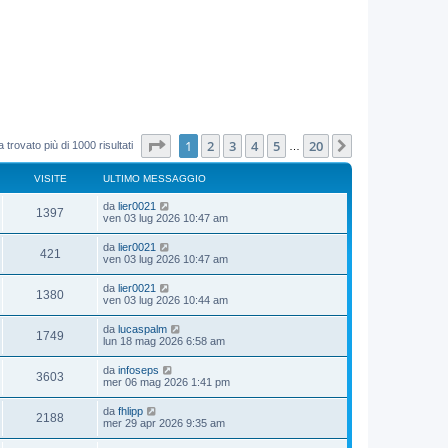
Pagina
1
di
20
1
2
3
4
5
20
Prossimo
 trovato più di 1000 risultati
…
VISITE
ULTIMO MESSAGGIO
da
lier0021
1397
ven 03 lug 2026 10:47 am
da
lier0021
421
ven 03 lug 2026 10:47 am
da
lier0021
1380
ven 03 lug 2026 10:44 am
da
lucaspalm
1749
lun 18 mag 2026 6:58 am
da
infoseps
3603
mer 06 mag 2026 1:41 pm
da
fhlipp
2188
mer 29 apr 2026 9:35 am