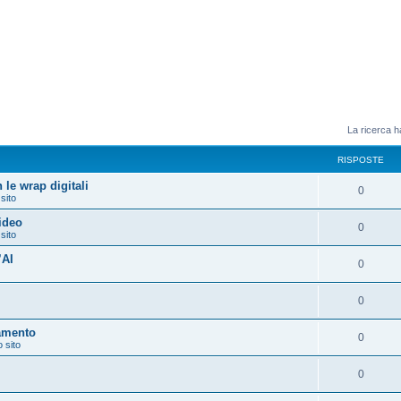
La ricerca ha
RISPOSTE
 le wrap digitali
0
 sito
video
0
 sito
’AI
0
0
amento
0
o sito
0