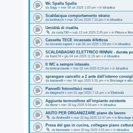
Wc Spalla Spalla
da
Sagy
»
mer 08 ott 2025 1:03 pm
» in
Idraulica
Scaldacqua comportamento strano
da
lordmicch
»
mar 30 set 2025 7:10 pm
» in
Idraulica
Umidità di risalita
da
rusty790
»
sab 13 set 2025 3:35 pm
» in
Pittura e Mu
Cassetta TECE incassata difettosa
da
riccardo.saponi
»
sab 06 set 2025 1:59 pm
» in
Idraulica
SCALDABAGNO ELETTRICO RINNAI - durata polif
da
franz74
»
gio 04 set 2025 11:25 am
» in
Idraulica
Il WC e sempre intasato.
da
tonicacciavite
»
mar 02 set 2025 6:19 pm
» in
Idraulica
sprangare cancello a 2 ante dall'interno consigl
da
basianelli
»
mer 06 ago 2025 5:35 pm
» in
Bricolage e altr
Pannelli fotovoltaici rossi
da
Alegenchi
»
ven 01 ago 2025 7:15 pm
» in
Elettricità
Aggiunta termosifone all'impianto esistente
da
disne
»
mer 30 lug 2025 5:09 pm
» in
Idraulica
AIUTO PER ORGANIZZARE piano da lavoro
da
Andrea94
»
mar 22 lug 2025 12:47 pm
» in
Bricolage e
Presa del gas in cucina, collegare piano cottur
da
bluewater
»
dom 20 lug 2025 4:53 pm
» in
Idraulica