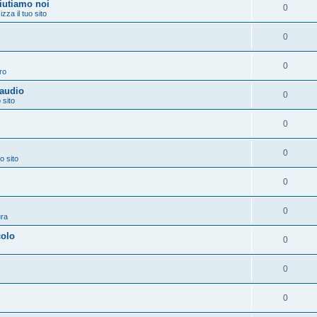
aiutiamo noi
0
izza il tuo sito
0
0
ro
 audio
0
 sito
0
0
o sito
0
0
ura
colo
0
0
0