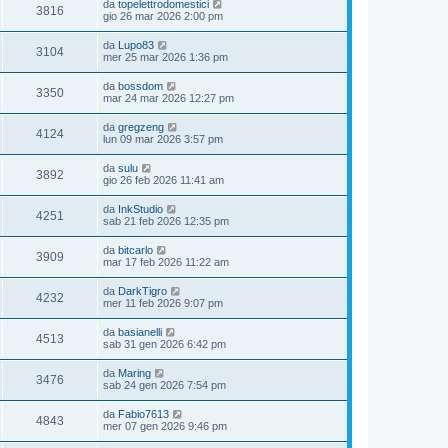
da
topelettrodomestici
3816
gio 26 mar 2026 2:00 pm
da
Lupo83
3104
mer 25 mar 2026 1:36 pm
da
bossdom
3350
mar 24 mar 2026 12:27 pm
da
gregzeng
4124
lun 09 mar 2026 3:57 pm
da
sulu
3892
gio 26 feb 2026 11:41 am
da
InkStudio
4251
sab 21 feb 2026 12:35 pm
da
bitcarlo
3909
mar 17 feb 2026 11:22 am
da
DarkTigro
4232
mer 11 feb 2026 9:07 pm
da
basianelli
4513
sab 31 gen 2026 6:42 pm
da
Maring
3476
sab 24 gen 2026 7:54 pm
da
Fabio7613
4843
mer 07 gen 2026 9:46 pm