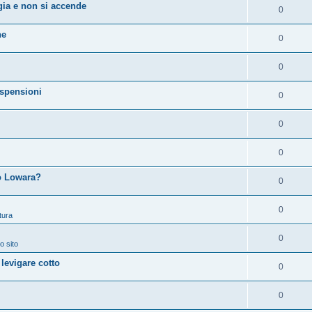
ia e non si accende
0
ne
0
0
spensioni
0
0
0
 o Lowara?
0
0
tura
0
o sito
 levigare cotto
0
0