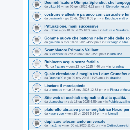
Deumidificatore Olimpia Splendid, che lampegg
da
viktor26
»
mar 06 gen 2026 4:22 pm
» in
Elettrodomestici
costruire e allestire paranco con carrucole e fu
da
basianelli
»
gio 25 dic 2025 8:05 pm
» in
Bricolage e altro
Pitturazione, mani successive
da
Edmar
»
gio 18 dic 2025 10:38 am
» in
Pittura e Muratura
Gomme nuove che battono nelle molle delle so
da
giovanni
»
mer 10 dic 2025 4:22 pm
» in
Bricolage e altro
Scambiatore Primario Vaillant
da
88cedric88
»
ven 28 nov 2025 3:28 pm
» in
Idraulica
Rubinetto acqua senza farfalla
da
frattaro
»
dom 23 nov 2025 4:46 pm
» in
Idraulica
Quale circolatore è meglio tra i due: Grundfos
da
Dressie90
»
gio 20 nov 2025 11:25 am
» in
Idraulica
Lisciare il marciapiede
da
unorosso
»
mar 18 nov 2025 12:33 pm
» in
Pittura e Mura
Sito web di occhiali originali e di alta qualità.
da
duanechan
»
sab 18 ott 2025 6:59 am
» in
Pubblicizza il tu
platorello abrasivo per smerigliatrice Herzo per
da
kysersose
»
ven 10 ott 2025 5:24 pm
» in
Utensili
duplicare telecomando universale
da
max1mo
»
mer 08 ott 2025 11:01 pm
» in
Elettrodomestici