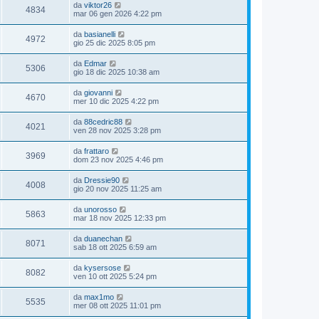
da
viktor26
4834
mar 06 gen 2026 4:22 pm
da
basianelli
4972
gio 25 dic 2025 8:05 pm
da
Edmar
5306
gio 18 dic 2025 10:38 am
da
giovanni
4670
mer 10 dic 2025 4:22 pm
da
88cedric88
4021
ven 28 nov 2025 3:28 pm
da
frattaro
3969
dom 23 nov 2025 4:46 pm
da
Dressie90
4008
gio 20 nov 2025 11:25 am
da
unorosso
5863
mar 18 nov 2025 12:33 pm
da
duanechan
8071
sab 18 ott 2025 6:59 am
da
kysersose
8082
ven 10 ott 2025 5:24 pm
da
max1mo
5535
mer 08 ott 2025 11:01 pm