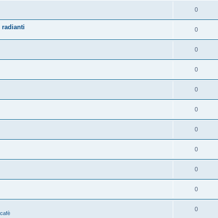
0
 radianti
0
0
0
0
0
0
0
0
0
0
 cafè