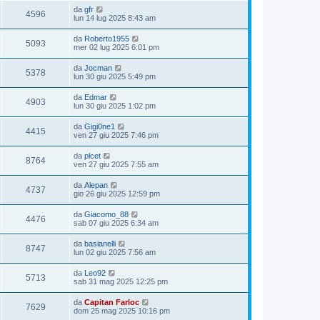
da
gfr
4596
lun 14 lug 2025 8:43 am
da
Roberto1955
5093
mer 02 lug 2025 6:01 pm
da
Jocman
5378
lun 30 giu 2025 5:49 pm
da
Edmar
4903
lun 30 giu 2025 1:02 pm
da
Gigi0ne1
4415
ven 27 giu 2025 7:46 pm
da
plcet
8764
ven 27 giu 2025 7:55 am
da
Alepan
4737
gio 26 giu 2025 12:59 pm
da
Giacomo_88
4476
sab 07 giu 2025 6:34 am
da
basianelli
8747
lun 02 giu 2025 7:56 am
da
Leo92
5713
sab 31 mag 2025 12:25 pm
da
Capitan Farloc
7629
dom 25 mag 2025 10:16 pm