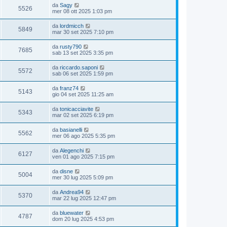
da
Sagy
5526
mer 08 ott 2025 1:03 pm
da
lordmicch
5849
mar 30 set 2025 7:10 pm
da
rusty790
7685
sab 13 set 2025 3:35 pm
da
riccardo.saponi
5572
sab 06 set 2025 1:59 pm
da
franz74
5143
gio 04 set 2025 11:25 am
da
tonicacciavite
5343
mar 02 set 2025 6:19 pm
da
basianelli
5562
mer 06 ago 2025 5:35 pm
da
Alegenchi
6127
ven 01 ago 2025 7:15 pm
da
disne
5004
mer 30 lug 2025 5:09 pm
da
Andrea94
5370
mar 22 lug 2025 12:47 pm
da
bluewater
4787
dom 20 lug 2025 4:53 pm