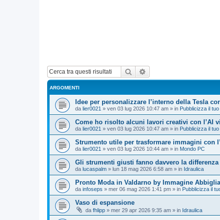
Cerca
Ricerca avanzata
ARGOMENTI
Idee per personalizzare l’interno della Tesla con
da
lier0021
»
ven 03 lug 2026 10:47 am
» in
Pubblicizza il tuo
Come ho risolto alcuni lavori creativi con l’AI 
da
lier0021
»
ven 03 lug 2026 10:47 am
» in
Pubblicizza il tuo
Strumento utile per trasformare immagini con l
da
lier0021
»
ven 03 lug 2026 10:44 am
» in
Mondo PC
Gli strumenti giusti fanno davvero la differenza
da
lucaspalm
»
lun 18 mag 2026 6:58 am
» in
Idraulica
Pronto Moda in Valdarno by Immagine Abbigli
da
infoseps
»
mer 06 mag 2026 1:41 pm
» in
Pubblicizza il tu
Vaso di espansione
da
fhlipp
»
mer 29 apr 2026 9:35 am
» in
Idraulica