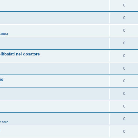
0
0
0
ratura
0
osfati nel dosatore
0
0
io
0
o
0
0
0
 altro
a
0