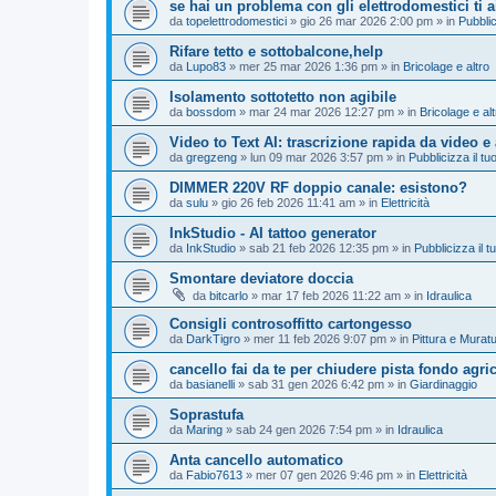
se hai un problema con gli elettrodomestici ti 
da
topelettrodomestici
»
gio 26 mar 2026 2:00 pm
» in
Pubblic
Rifare tetto e sottobalcone,help
da
Lupo83
»
mer 25 mar 2026 1:36 pm
» in
Bricolage e altro
Isolamento sottotetto non agibile
da
bossdom
»
mar 24 mar 2026 12:27 pm
» in
Bricolage e alt
Video to Text AI: trascrizione rapida da video e
da
gregzeng
»
lun 09 mar 2026 3:57 pm
» in
Pubblicizza il tuo
DIMMER 220V RF doppio canale: esistono?
da
sulu
»
gio 26 feb 2026 11:41 am
» in
Elettricità
InkStudio - AI tattoo generator
da
InkStudio
»
sab 21 feb 2026 12:35 pm
» in
Pubblicizza il tu
Smontare deviatore doccia
da
bitcarlo
»
mar 17 feb 2026 11:22 am
» in
Idraulica
Consigli controsoffitto cartongesso
da
DarkTigro
»
mer 11 feb 2026 9:07 pm
» in
Pittura e Murat
cancello fai da te per chiudere pista fondo agri
da
basianelli
»
sab 31 gen 2026 6:42 pm
» in
Giardinaggio
Soprastufa
da
Maring
»
sab 24 gen 2026 7:54 pm
» in
Idraulica
Anta cancello automatico
da
Fabio7613
»
mer 07 gen 2026 9:46 pm
» in
Elettricità