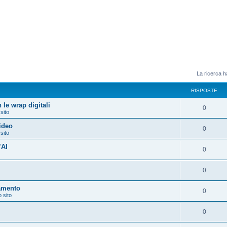
La ricerca ha
RISPOSTE
 le wrap digitali
0
 sito
video
0
 sito
’AI
0
0
amento
0
o sito
0