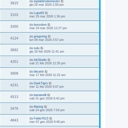
da
topelettrodomestici
3815
gio 26 mar 2026 2:00 pm
da
Lupo83
3103
mer 25 mar 2026 1:36 pm
da
bossdom
3350
mar 24 mar 2026 12:27 pm
da
gregzeng
4124
lun 09 mar 2026 3:57 pm
da
sulu
3892
gio 26 feb 2026 11:41 am
da
InkStudio
4251
sab 21 feb 2026 12:35 pm
da
bitcarlo
3909
mar 17 feb 2026 11:22 am
da
DarkTigro
4231
mer 11 feb 2026 9:07 pm
da
basianelli
4513
sab 31 gen 2026 6:42 pm
da
Maring
3476
sab 24 gen 2026 7:54 pm
da
Fabio7613
4843
mer 07 gen 2026 9:46 pm