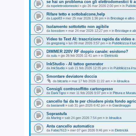
se hai un problema con gli elettrodomestici ti 
da
topelettrodomestici
»
gio 26 mar 2026 2:00 pm
» in
Pubblic
Rifare tetto e sottobalcone,help
da
Lupo83
»
mer 25 mar 2026 1:36 pm
» in
Bricolage e altro
Isolamento sottotetto non agibile
da
bossdom
»
mar 24 mar 2026 12:27 pm
» in
Bricolage e alt
Video to Text AI: trascrizione rapida da video e
da
gregzeng
»
lun 09 mar 2026 3:57 pm
» in
Pubblicizza il tuo
DIMMER 220V RF doppio canale: esistono?
da
sulu
»
gio 26 feb 2026 11:41 am
» in
Elettricità
InkStudio - AI tattoo generator
da
InkStudio
»
sab 21 feb 2026 12:35 pm
» in
Pubblicizza il tu
Smontare deviatore doccia
da
bitcarlo
»
mar 17 feb 2026 11:22 am
» in
Idraulica
Consigli controsoffitto cartongesso
da
DarkTigro
»
mer 11 feb 2026 9:07 pm
» in
Pittura e Murat
cancello fai da te per chiudere pista fondo agri
da
basianelli
»
sab 31 gen 2026 6:42 pm
» in
Giardinaggio
Soprastufa
da
Maring
»
sab 24 gen 2026 7:54 pm
» in
Idraulica
Anta cancello automatico
da
Fabio7613
»
mer 07 gen 2026 9:46 pm
» in
Elettricità