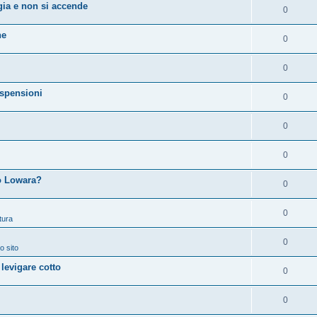
ia e non si accende
0
ne
0
0
spensioni
0
0
0
 o Lowara?
0
0
tura
0
o sito
 levigare cotto
0
0