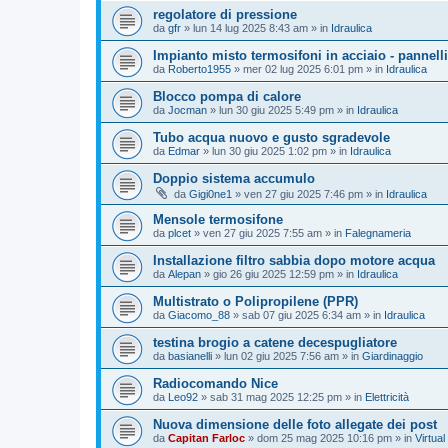
regolatore di pressione
da
gfr
»
lun 14 lug 2025 8:43 am
» in
Idraulica
Impianto misto termosifoni in acciaio - pannelli
da
Roberto1955
»
mer 02 lug 2025 6:01 pm
» in
Idraulica
Blocco pompa di calore
da
Jocman
»
lun 30 giu 2025 5:49 pm
» in
Idraulica
Tubo acqua nuovo e gusto sgradevole
da
Edmar
»
lun 30 giu 2025 1:02 pm
» in
Idraulica
Doppio sistema accumulo
da
Gigi0ne1
»
ven 27 giu 2025 7:46 pm
» in
Idraulica
Mensole termosifone
da
plcet
»
ven 27 giu 2025 7:55 am
» in
Falegnameria
Installazione filtro sabbia dopo motore acqua
da
Alepan
»
gio 26 giu 2025 12:59 pm
» in
Idraulica
Multistrato o Polipropilene (PPR)
da
Giacomo_88
»
sab 07 giu 2025 6:34 am
» in
Idraulica
testina brogio a catene decespugliatore
da
basianelli
»
lun 02 giu 2025 7:56 am
» in
Giardinaggio
Radiocomando Nice
da
Leo92
»
sab 31 mag 2025 12:25 pm
» in
Elettricità
Nuova dimensione delle foto allegate dei post
da
Capitan Farloc
»
dom 25 mag 2025 10:16 pm
» in
Virtual