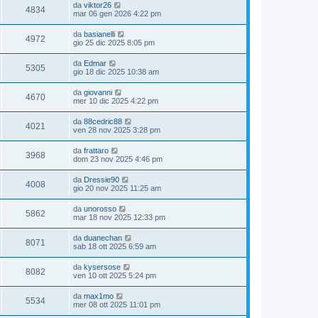
da
viktor26
4834
mar 06 gen 2026 4:22 pm
da
basianelli
4972
gio 25 dic 2025 8:05 pm
da
Edmar
5305
gio 18 dic 2025 10:38 am
da
giovanni
4670
mer 10 dic 2025 4:22 pm
da
88cedric88
4021
ven 28 nov 2025 3:28 pm
da
frattaro
3968
dom 23 nov 2025 4:46 pm
da
Dressie90
4008
gio 20 nov 2025 11:25 am
da
unorosso
5862
mar 18 nov 2025 12:33 pm
da
duanechan
8071
sab 18 ott 2025 6:59 am
da
kysersose
8082
ven 10 ott 2025 5:24 pm
da
max1mo
5534
mer 08 ott 2025 11:01 pm