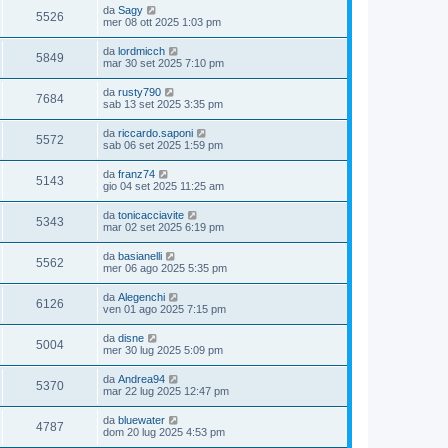
da
Sagy
5526
mer 08 ott 2025 1:03 pm
da
lordmicch
5849
mar 30 set 2025 7:10 pm
da
rusty790
7684
sab 13 set 2025 3:35 pm
da
riccardo.saponi
5572
sab 06 set 2025 1:59 pm
da
franz74
5143
gio 04 set 2025 11:25 am
da
tonicacciavite
5343
mar 02 set 2025 6:19 pm
da
basianelli
5562
mer 06 ago 2025 5:35 pm
da
Alegenchi
6126
ven 01 ago 2025 7:15 pm
da
disne
5004
mer 30 lug 2025 5:09 pm
da
Andrea94
5370
mar 22 lug 2025 12:47 pm
da
bluewater
4787
dom 20 lug 2025 4:53 pm