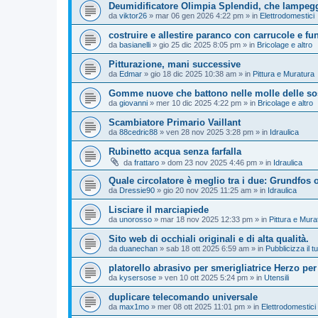
Deumidificatore Olimpia Splendid, che lampegg
da
viktor26
»
mar 06 gen 2026 4:22 pm
» in
Elettrodomestici
costruire e allestire paranco con carrucole e fu
da
basianelli
»
gio 25 dic 2025 8:05 pm
» in
Bricolage e altro
Pitturazione, mani successive
da
Edmar
»
gio 18 dic 2025 10:38 am
» in
Pittura e Muratura
Gomme nuove che battono nelle molle delle so
da
giovanni
»
mer 10 dic 2025 4:22 pm
» in
Bricolage e altro
Scambiatore Primario Vaillant
da
88cedric88
»
ven 28 nov 2025 3:28 pm
» in
Idraulica
Rubinetto acqua senza farfalla
da
frattaro
»
dom 23 nov 2025 4:46 pm
» in
Idraulica
Quale circolatore è meglio tra i due: Grundfos
da
Dressie90
»
gio 20 nov 2025 11:25 am
» in
Idraulica
Lisciare il marciapiede
da
unorosso
»
mar 18 nov 2025 12:33 pm
» in
Pittura e Mura
Sito web di occhiali originali e di alta qualità.
da
duanechan
»
sab 18 ott 2025 6:59 am
» in
Pubblicizza il tu
platorello abrasivo per smerigliatrice Herzo per
da
kysersose
»
ven 10 ott 2025 5:24 pm
» in
Utensili
duplicare telecomando universale
da
max1mo
»
mer 08 ott 2025 11:01 pm
» in
Elettrodomestici