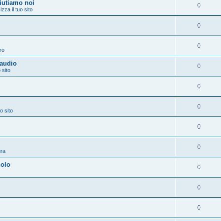
aiutiamo noi
0
izza il tuo sito
0
0
ro
 audio
0
 sito
0
0
o sito
0
0
ura
colo
0
0
0