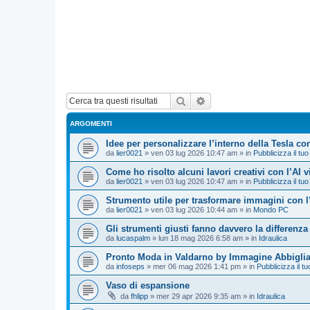
Cerca
Ricerca avanzata
ARGOMENTI
Idee per personalizzare l’interno della Tesla con
da
lier0021
»
ven 03 lug 2026 10:47 am
» in
Pubblicizza il tuo
Come ho risolto alcuni lavori creativi con l’AI 
da
lier0021
»
ven 03 lug 2026 10:47 am
» in
Pubblicizza il tuo
Strumento utile per trasformare immagini con l
da
lier0021
»
ven 03 lug 2026 10:44 am
» in
Mondo PC
Gli strumenti giusti fanno davvero la differenza
da
lucaspalm
»
lun 18 mag 2026 6:58 am
» in
Idraulica
Pronto Moda in Valdarno by Immagine Abbigli
da
infoseps
»
mer 06 mag 2026 1:41 pm
» in
Pubblicizza il tu
Vaso di espansione
da
fhlipp
»
mer 29 apr 2026 9:35 am
» in
Idraulica