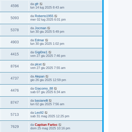
da
gfr
4596
lun 14 lug 2025 8:43 am
da
Roberto1955
5093
mer 02 lug 2025 6:01 pm
da
Jocman
5378
lun 30 giu 2025 5:49 pm
da
Edmar
4903
lun 30 giu 2025 1:02 pm
da
Gigi0ne1
4415
ven 27 giu 2025 7:46 pm
da
plcet
8764
ven 27 giu 2025 7:55 am
da
Alepan
4737
gio 26 giu 2025 12:59 pm
da
Giacomo_88
4476
sab 07 giu 2025 6:34 am
da
basianelli
8747
lun 02 giu 2025 7:56 am
da
Leo92
5713
sab 31 mag 2025 12:25 pm
da
Capitan Farloc
7629
dom 25 mag 2025 10:16 pm