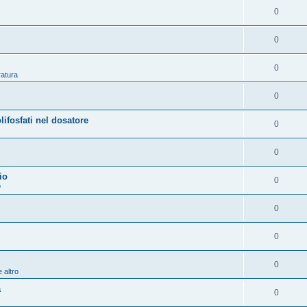
0
0
0
ratura
0
osfati nel dosatore
0
0
io
0
o
0
0
0
 altro
a
0