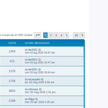
Pagina
1
di
20
1
2
3
4
5
20
Prossimo
 trovato più di 1000 risultati
…
VISITE
ULTIMO MESSAGGIO
da
lier0021
1393
ven 03 lug 2026 10:47 am
da
lier0021
421
ven 03 lug 2026 10:47 am
da
lier0021
1376
ven 03 lug 2026 10:44 am
da
lucaspalm
1749
lun 18 mag 2026 6:58 am
da
infoseps
3603
mer 06 mag 2026 1:41 pm
da
fhlipp
2188
mer 29 apr 2026 9:35 am