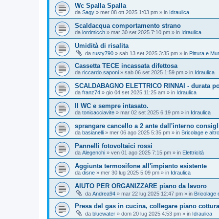
Wc Spalla Spalla
da
Sagy
»
mer 08 ott 2025 1:03 pm
» in
Idraulica
Scaldacqua comportamento strano
da
lordmicch
»
mar 30 set 2025 7:10 pm
» in
Idraulica
Umidità di risalita
da
rusty790
»
sab 13 set 2025 3:35 pm
» in
Pittura e Mu
Cassetta TECE incassata difettosa
da
riccardo.saponi
»
sab 06 set 2025 1:59 pm
» in
Idraulica
SCALDABAGNO ELETTRICO RINNAI - durata polif
da
franz74
»
gio 04 set 2025 11:25 am
» in
Idraulica
Il WC e sempre intasato.
da
tonicacciavite
»
mar 02 set 2025 6:19 pm
» in
Idraulica
sprangare cancello a 2 ante dall'interno consigl
da
basianelli
»
mer 06 ago 2025 5:35 pm
» in
Bricolage e altr
Pannelli fotovoltaici rossi
da
Alegenchi
»
ven 01 ago 2025 7:15 pm
» in
Elettricità
Aggiunta termosifone all'impianto esistente
da
disne
»
mer 30 lug 2025 5:09 pm
» in
Idraulica
AIUTO PER ORGANIZZARE piano da lavoro
da
Andrea94
»
mar 22 lug 2025 12:47 pm
» in
Bricolage e
Presa del gas in cucina, collegare piano cottur
da
bluewater
»
dom 20 lug 2025 4:53 pm
» in
Idraulica