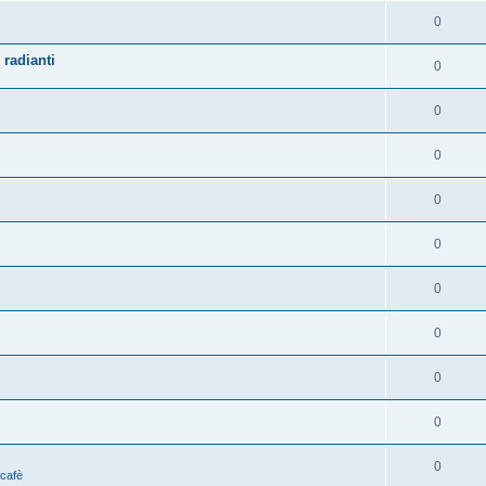
0
 radianti
0
0
0
0
0
0
0
0
0
0
 cafè