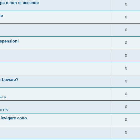
ia e non si accende
0
ne
0
0
spensioni
0
0
0
 o Lowara?
0
0
tura
0
o sito
 levigare cotto
0
0