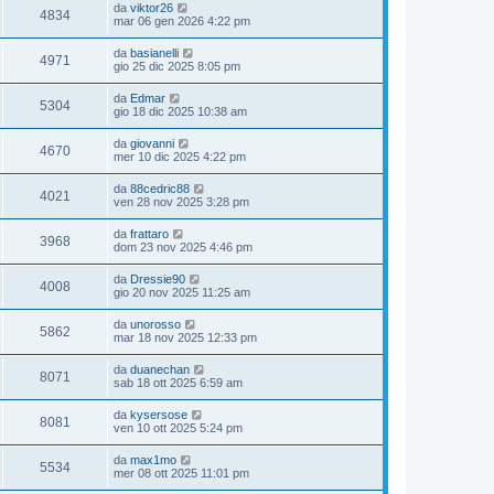
da
viktor26
4834
mar 06 gen 2026 4:22 pm
da
basianelli
4971
gio 25 dic 2025 8:05 pm
da
Edmar
5304
gio 18 dic 2025 10:38 am
da
giovanni
4670
mer 10 dic 2025 4:22 pm
da
88cedric88
4021
ven 28 nov 2025 3:28 pm
da
frattaro
3968
dom 23 nov 2025 4:46 pm
da
Dressie90
4008
gio 20 nov 2025 11:25 am
da
unorosso
5862
mar 18 nov 2025 12:33 pm
da
duanechan
8071
sab 18 ott 2025 6:59 am
da
kysersose
8081
ven 10 ott 2025 5:24 pm
da
max1mo
5534
mer 08 ott 2025 11:01 pm