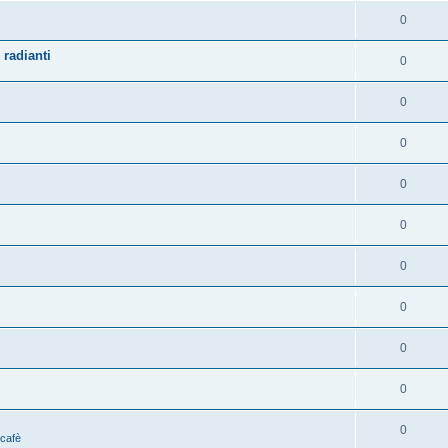
0
 radianti
0
0
0
0
0
0
0
0
0
0
 cafè