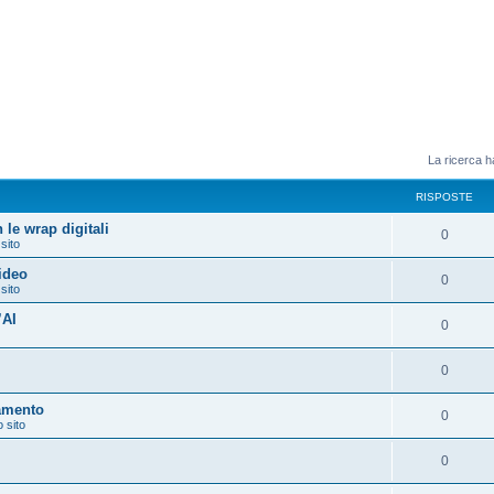
La ricerca ha
RISPOSTE
 le wrap digitali
0
 sito
video
0
 sito
’AI
0
0
amento
0
o sito
0