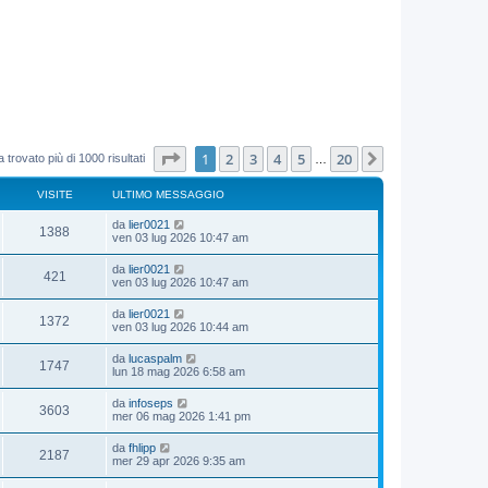
Pagina
1
di
20
1
2
3
4
5
20
Prossimo
 trovato più di 1000 risultati
…
VISITE
ULTIMO MESSAGGIO
da
lier0021
1388
ven 03 lug 2026 10:47 am
da
lier0021
421
ven 03 lug 2026 10:47 am
da
lier0021
1372
ven 03 lug 2026 10:44 am
da
lucaspalm
1747
lun 18 mag 2026 6:58 am
da
infoseps
3603
mer 06 mag 2026 1:41 pm
da
fhlipp
2187
mer 29 apr 2026 9:35 am