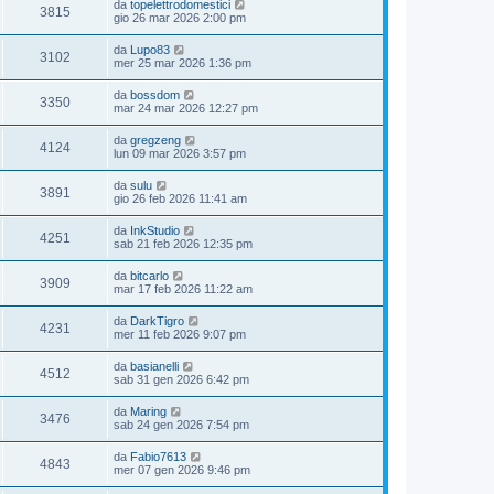
da
topelettrodomestici
3815
gio 26 mar 2026 2:00 pm
da
Lupo83
3102
mer 25 mar 2026 1:36 pm
da
bossdom
3350
mar 24 mar 2026 12:27 pm
da
gregzeng
4124
lun 09 mar 2026 3:57 pm
da
sulu
3891
gio 26 feb 2026 11:41 am
da
InkStudio
4251
sab 21 feb 2026 12:35 pm
da
bitcarlo
3909
mar 17 feb 2026 11:22 am
da
DarkTigro
4231
mer 11 feb 2026 9:07 pm
da
basianelli
4512
sab 31 gen 2026 6:42 pm
da
Maring
3476
sab 24 gen 2026 7:54 pm
da
Fabio7613
4843
mer 07 gen 2026 9:46 pm