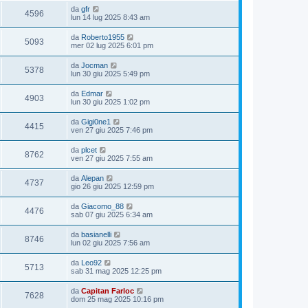
da
gfr
4596
lun 14 lug 2025 8:43 am
da
Roberto1955
5093
mer 02 lug 2025 6:01 pm
da
Jocman
5378
lun 30 giu 2025 5:49 pm
da
Edmar
4903
lun 30 giu 2025 1:02 pm
da
Gigi0ne1
4415
ven 27 giu 2025 7:46 pm
da
plcet
8762
ven 27 giu 2025 7:55 am
da
Alepan
4737
gio 26 giu 2025 12:59 pm
da
Giacomo_88
4476
sab 07 giu 2025 6:34 am
da
basianelli
8746
lun 02 giu 2025 7:56 am
da
Leo92
5713
sab 31 mag 2025 12:25 pm
da
Capitan Farloc
7628
dom 25 mag 2025 10:16 pm