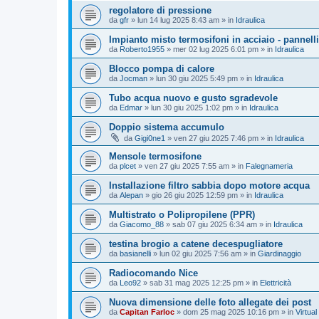
regolatore di pressione
da
gfr
»
lun 14 lug 2025 8:43 am
» in
Idraulica
Impianto misto termosifoni in acciaio - pannelli
da
Roberto1955
»
mer 02 lug 2025 6:01 pm
» in
Idraulica
Blocco pompa di calore
da
Jocman
»
lun 30 giu 2025 5:49 pm
» in
Idraulica
Tubo acqua nuovo e gusto sgradevole
da
Edmar
»
lun 30 giu 2025 1:02 pm
» in
Idraulica
Doppio sistema accumulo
da
Gigi0ne1
»
ven 27 giu 2025 7:46 pm
» in
Idraulica
Mensole termosifone
da
plcet
»
ven 27 giu 2025 7:55 am
» in
Falegnameria
Installazione filtro sabbia dopo motore acqua
da
Alepan
»
gio 26 giu 2025 12:59 pm
» in
Idraulica
Multistrato o Polipropilene (PPR)
da
Giacomo_88
»
sab 07 giu 2025 6:34 am
» in
Idraulica
testina brogio a catene decespugliatore
da
basianelli
»
lun 02 giu 2025 7:56 am
» in
Giardinaggio
Radiocomando Nice
da
Leo92
»
sab 31 mag 2025 12:25 pm
» in
Elettricità
Nuova dimensione delle foto allegate dei post
da
Capitan Farloc
»
dom 25 mag 2025 10:16 pm
» in
Virtual