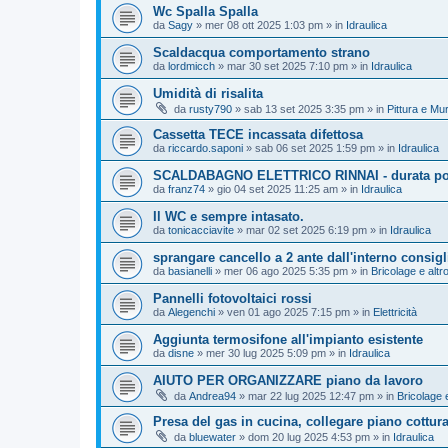
Wc Spalla Spalla
da
Sagy
»
mer 08 ott 2025 1:03 pm
» in
Idraulica
Scaldacqua comportamento strano
da
lordmicch
»
mar 30 set 2025 7:10 pm
» in
Idraulica
Umidità di risalita
da
rusty790
»
sab 13 set 2025 3:35 pm
» in
Pittura e Mu
Cassetta TECE incassata difettosa
da
riccardo.saponi
»
sab 06 set 2025 1:59 pm
» in
Idraulica
SCALDABAGNO ELETTRICO RINNAI - durata polif
da
franz74
»
gio 04 set 2025 11:25 am
» in
Idraulica
Il WC e sempre intasato.
da
tonicacciavite
»
mar 02 set 2025 6:19 pm
» in
Idraulica
sprangare cancello a 2 ante dall'interno consigl
da
basianelli
»
mer 06 ago 2025 5:35 pm
» in
Bricolage e altr
Pannelli fotovoltaici rossi
da
Alegenchi
»
ven 01 ago 2025 7:15 pm
» in
Elettricità
Aggiunta termosifone all'impianto esistente
da
disne
»
mer 30 lug 2025 5:09 pm
» in
Idraulica
AIUTO PER ORGANIZZARE piano da lavoro
da
Andrea94
»
mar 22 lug 2025 12:47 pm
» in
Bricolage e
Presa del gas in cucina, collegare piano cottur
da
bluewater
»
dom 20 lug 2025 4:53 pm
» in
Idraulica