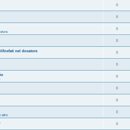
0
0
0
ratura
0
osfati nel dosatore
0
0
io
0
o
0
0
0
 altro
a
0