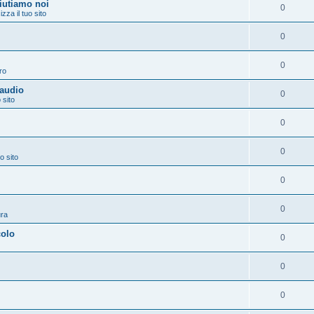
aiutiamo noi
0
izza il tuo sito
0
0
ro
 audio
0
 sito
0
0
o sito
0
0
ura
colo
0
0
0