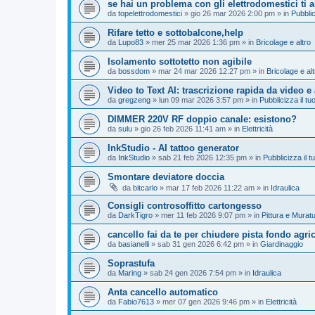
se hai un problema con gli elettrodomestici ti 
da
topelettrodomestici
»
gio 26 mar 2026 2:00 pm
» in
Pubblic
Rifare tetto e sottobalcone,help
da
Lupo83
»
mer 25 mar 2026 1:36 pm
» in
Bricolage e altro
Isolamento sottotetto non agibile
da
bossdom
»
mar 24 mar 2026 12:27 pm
» in
Bricolage e alt
Video to Text AI: trascrizione rapida da video e
da
gregzeng
»
lun 09 mar 2026 3:57 pm
» in
Pubblicizza il tuo
DIMMER 220V RF doppio canale: esistono?
da
sulu
»
gio 26 feb 2026 11:41 am
» in
Elettricità
InkStudio - AI tattoo generator
da
InkStudio
»
sab 21 feb 2026 12:35 pm
» in
Pubblicizza il tu
Smontare deviatore doccia
da
bitcarlo
»
mar 17 feb 2026 11:22 am
» in
Idraulica
Consigli controsoffitto cartongesso
da
DarkTigro
»
mer 11 feb 2026 9:07 pm
» in
Pittura e Murat
cancello fai da te per chiudere pista fondo agri
da
basianelli
»
sab 31 gen 2026 6:42 pm
» in
Giardinaggio
Soprastufa
da
Maring
»
sab 24 gen 2026 7:54 pm
» in
Idraulica
Anta cancello automatico
da
Fabio7613
»
mer 07 gen 2026 9:46 pm
» in
Elettricità