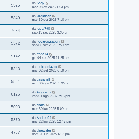
da
Sagy
5525
mer 08 ott 2025 1:03 pm
da
lordmicch
5849
mar 30 set 2025 7:10 pm
da
rusty790
7684
sab 13 set 2025 3:35 pm
da
riccardo.saponi
5572
sab 06 set 2025 1:59 pm
da
franz74
5142
gio 04 set 2025 11:25 am
da
tonicacciavite
5343
mar 02 set 2025 6:19 pm
da
basianelli
5561
mer 06 ago 2025 5:35 pm
da
Alegenchi
6126
ven 01 ago 2025 7:15 pm
da
disne
5003
mer 30 lug 2025 5:09 pm
da
Andrea94
5370
mar 22 lug 2025 12:47 pm
da
bluewater
4787
dom 20 lug 2025 4:53 pm