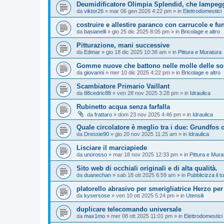
Deumidificatore Olimpia Splendid, che lampegg
da
viktor26
»
mar 06 gen 2026 4:22 pm
» in
Elettrodomestici
costruire e allestire paranco con carrucole e fu
da
basianelli
»
gio 25 dic 2025 8:05 pm
» in
Bricolage e altro
Pitturazione, mani successive
da
Edmar
»
gio 18 dic 2025 10:38 am
» in
Pittura e Muratura
Gomme nuove che battono nelle molle delle so
da
giovanni
»
mer 10 dic 2025 4:22 pm
» in
Bricolage e altro
Scambiatore Primario Vaillant
da
88cedric88
»
ven 28 nov 2025 3:28 pm
» in
Idraulica
Rubinetto acqua senza farfalla
da
frattaro
»
dom 23 nov 2025 4:46 pm
» in
Idraulica
Quale circolatore è meglio tra i due: Grundfos
da
Dressie90
»
gio 20 nov 2025 11:25 am
» in
Idraulica
Lisciare il marciapiede
da
unorosso
»
mar 18 nov 2025 12:33 pm
» in
Pittura e Mura
Sito web di occhiali originali e di alta qualità.
da
duanechan
»
sab 18 ott 2025 6:59 am
» in
Pubblicizza il tu
platorello abrasivo per smerigliatrice Herzo per
da
kysersose
»
ven 10 ott 2025 5:24 pm
» in
Utensili
duplicare telecomando universale
da
max1mo
»
mer 08 ott 2025 11:01 pm
» in
Elettrodomestici