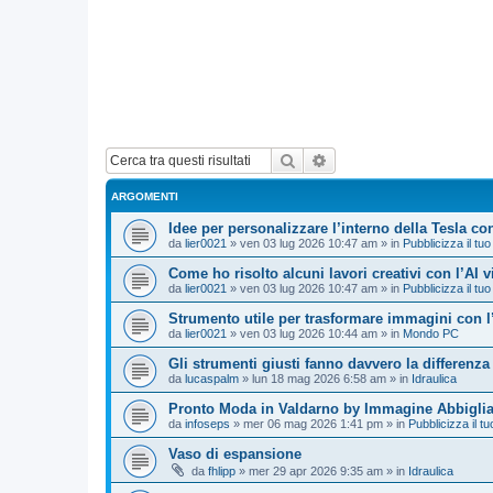
Cerca
Ricerca avanzata
ARGOMENTI
Idee per personalizzare l’interno della Tesla con
da
lier0021
»
ven 03 lug 2026 10:47 am
» in
Pubblicizza il tuo
Come ho risolto alcuni lavori creativi con l’AI 
da
lier0021
»
ven 03 lug 2026 10:47 am
» in
Pubblicizza il tuo
Strumento utile per trasformare immagini con l
da
lier0021
»
ven 03 lug 2026 10:44 am
» in
Mondo PC
Gli strumenti giusti fanno davvero la differenza
da
lucaspalm
»
lun 18 mag 2026 6:58 am
» in
Idraulica
Pronto Moda in Valdarno by Immagine Abbigli
da
infoseps
»
mer 06 mag 2026 1:41 pm
» in
Pubblicizza il tu
Vaso di espansione
da
fhlipp
»
mer 29 apr 2026 9:35 am
» in
Idraulica