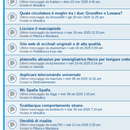
Ultimo messaggio da
frattaro
«
dom 23 nov 2025 4:46 pm
Inviato in
Idraulica
Quale circolatore è meglio tra i due: Grundfos o Lowara?
Ultimo messaggio da
Dressie90
«
gio 20 nov 2025 11:25 am
Inviato in
Idraulica
Lisciare il marciapiede
Ultimo messaggio da
unorosso
«
mar 18 nov 2025 12:33 pm
Inviato in
Pittura e Muratura
Sito web di occhiali originali e di alta qualità.
Ultimo messaggio da
duanechan
«
sab 18 ott 2025 6:59 am
Inviato in
Pubblicizza il tuo sito
platorello abrasivo per smerigliatrice Herzo per levigare cott
Ultimo messaggio da
kysersose
«
ven 10 ott 2025 5:24 pm
Inviato in
Utensili
duplicare telecomando universale
Ultimo messaggio da
max1mo
«
mer 08 ott 2025 11:01 pm
Inviato in
Elettrodomestici
Wc Spalla Spalla
Ultimo messaggio da
Sagy
«
mer 08 ott 2025 1:03 pm
Inviato in
Idraulica
Scaldacqua comportamento strano
Ultimo messaggio da
lordmicch
«
mar 30 set 2025 7:10 pm
Inviato in
Idraulica
Umidità di risalita
Ultimo messaggio da
rusty790
«
sab 13 set 2025 3:35 pm
Inviato in
Pittura e Muratura