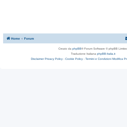
Home
Forum
Creato da
phpBB
® Forum Software © phpBB Limite
Traduzione Italiana
phpBB-Italia.it
Disclaimer
Privacy Policy -
Cookie Policy -
Termini e Condizioni
Modifica P