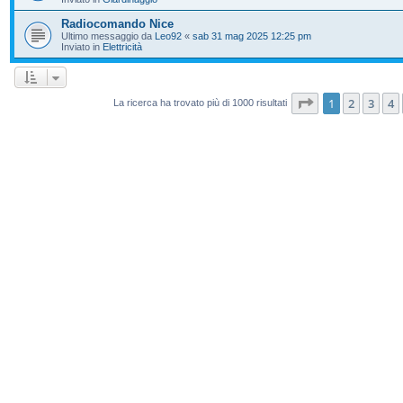
Radiocomando Nice
Ultimo messaggio da
Leo92
«
sab 31 mag 2025 12:25 pm
Inviato in
Elettricità
Pagina
1
di
20
1
2
3
4
La ricerca ha trovato più di 1000 risultati