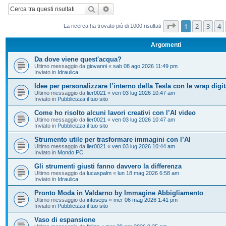
Cerca
Ricerca avanzata
Pagina
1
di
20
1
2
3
4
La ricerca ha trovato più di 1000 risultati
Argomenti
Da dove viene quest'acqua?
Ultimo messaggio da
giovanni
«
sab 08 ago 2026 11:49 pm
Inviato in
Idraulica
Idee per personalizzare l’interno della Tesla con le wrap digit
Ultimo messaggio da
lier0021
«
ven 03 lug 2026 10:47 am
Inviato in
Pubblicizza il tuo sito
Come ho risolto alcuni lavori creativi con l’AI video
Ultimo messaggio da
lier0021
«
ven 03 lug 2026 10:47 am
Inviato in
Pubblicizza il tuo sito
Strumento utile per trasformare immagini con l’AI
Ultimo messaggio da
lier0021
«
ven 03 lug 2026 10:44 am
Inviato in
Mondo PC
Gli strumenti giusti fanno davvero la differenza
Ultimo messaggio da
lucaspalm
«
lun 18 mag 2026 6:58 am
Inviato in
Idraulica
Pronto Moda in Valdarno by Immagine Abbigliamento
Ultimo messaggio da
infoseps
«
mer 06 mag 2026 1:41 pm
Inviato in
Pubblicizza il tuo sito
Vaso di espansione