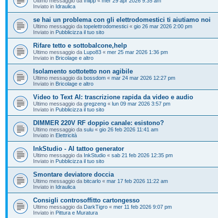
Ultimo messaggio da
fhlipp
«
mer 29 apr 2026 9:35 am
Inviato in
Idraulica
se hai un problema con gli elettrodomestici ti aiutiamo noi
Ultimo messaggio da
topelettrodomestici
«
gio 26 mar 2026 2:00 pm
Inviato in
Pubblicizza il tuo sito
Rifare tetto e sottobalcone,help
Ultimo messaggio da
Lupo83
«
mer 25 mar 2026 1:36 pm
Inviato in
Bricolage e altro
Isolamento sottotetto non agibile
Ultimo messaggio da
bossdom
«
mar 24 mar 2026 12:27 pm
Inviato in
Bricolage e altro
Video to Text AI: trascrizione rapida da video e audio
Ultimo messaggio da
gregzeng
«
lun 09 mar 2026 3:57 pm
Inviato in
Pubblicizza il tuo sito
DIMMER 220V RF doppio canale: esistono?
Ultimo messaggio da
sulu
«
gio 26 feb 2026 11:41 am
Inviato in
Elettricità
InkStudio - AI tattoo generator
Ultimo messaggio da
InkStudio
«
sab 21 feb 2026 12:35 pm
Inviato in
Pubblicizza il tuo sito
Smontare deviatore doccia
Ultimo messaggio da
bitcarlo
«
mar 17 feb 2026 11:22 am
Inviato in
Idraulica
Consigli controsoffitto cartongesso
Ultimo messaggio da
DarkTigro
«
mer 11 feb 2026 9:07 pm
Inviato in
Pittura e Muratura