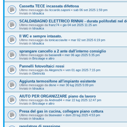
Cassetta TECE incassata difettosa
Ultimo messaggio da
riccardo.saponi
«
sab 06 set 2025 1:59 pm
Inviato in
Idraulica
SCALDABAGNO ELETTRICO RINNAI - durata polifosfati nel d
Ultimo messaggio da
franz74
«
gio 04 set 2025 11:25 am
Inviato in
Idraulica
Il WC e sempre intasato.
Ultimo messaggio da
tonicacciavite
«
mar 02 set 2025 6:19 pm
Inviato in
Idraulica
sprangare cancello a 2 ante dall'interno consiglio
Ultimo messaggio da
basianelli
«
mer 06 ago 2025 5:35 pm
Inviato in
Bricolage e altro
Pannelli fotovoltaici rossi
Ultimo messaggio da
Alegenchi
«
ven 01 ago 2025 7:15 pm
Inviato in
Elettricità
Aggiunta termosifone all'impianto esistente
Ultimo messaggio da
disne
«
mer 30 lug 2025 5:09 pm
Inviato in
Idraulica
AIUTO PER ORGANIZZARE piano da lavoro
Ultimo messaggio da
Andrea94
«
mar 22 lug 2025 12:47 pm
Inviato in
Bricolage e altro
Presa del gas in cucina, collegare piano cottura
Ultimo messaggio da
bluewater
«
dom 20 lug 2025 4:53 pm
Inviato in
Idraulica
regolatore di pressione