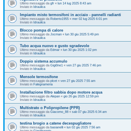
Ultimo messaggio da
gfr
«
lun 14 lug 2025 8:43 am
Inviato in
Idraulica
Impianto misto termosifoni in acciaio - pannelli radianti
Ultimo messaggio da
Roberto1955
«
mer 02 lug 2025 6:01 pm
Inviato in
Idraulica
Blocco pompa di calore
Ultimo messaggio da
Jocman
«
lun 30 giu 2025 5:49 pm
Inviato in
Idraulica
Tubo acqua nuovo e gusto sgradevole
Ultimo messaggio da
Edmar
«
lun 30 giu 2025 1:02 pm
Inviato in
Idraulica
Doppio sistema accumulo
Ultimo messaggio da
Gigi0ne1
«
ven 27 giu 2025 7:46 pm
Inviato in
Idraulica
Mensole termosifone
Ultimo messaggio da
plcet
«
ven 27 giu 2025 7:55 am
Inviato in
Falegnameria
Installazione filtro sabbia dopo motore acqua
Ultimo messaggio da
Alepan
«
gio 26 giu 2025 12:59 pm
Inviato in
Idraulica
Multistrato o Polipropilene (PPR)
Ultimo messaggio da
Giacomo_88
«
sab 07 giu 2025 6:34 am
Inviato in
Idraulica
testina brogio a catene decespugliatore
Ultimo messaggio da
basianelli
«
lun 02 giu 2025 7:56 am
Inviato in
Giardinaggio