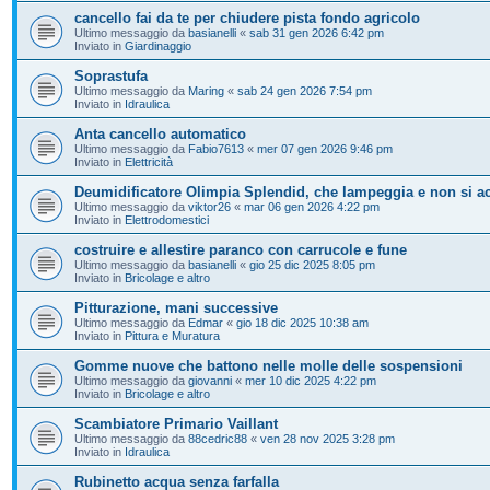
cancello fai da te per chiudere pista fondo agricolo
Ultimo messaggio da
basianelli
«
sab 31 gen 2026 6:42 pm
Inviato in
Giardinaggio
Soprastufa
Ultimo messaggio da
Maring
«
sab 24 gen 2026 7:54 pm
Inviato in
Idraulica
Anta cancello automatico
Ultimo messaggio da
Fabio7613
«
mer 07 gen 2026 9:46 pm
Inviato in
Elettricità
Deumidificatore Olimpia Splendid, che lampeggia e non si a
Ultimo messaggio da
viktor26
«
mar 06 gen 2026 4:22 pm
Inviato in
Elettrodomestici
costruire e allestire paranco con carrucole e fune
Ultimo messaggio da
basianelli
«
gio 25 dic 2025 8:05 pm
Inviato in
Bricolage e altro
Pitturazione, mani successive
Ultimo messaggio da
Edmar
«
gio 18 dic 2025 10:38 am
Inviato in
Pittura e Muratura
Gomme nuove che battono nelle molle delle sospensioni
Ultimo messaggio da
giovanni
«
mer 10 dic 2025 4:22 pm
Inviato in
Bricolage e altro
Scambiatore Primario Vaillant
Ultimo messaggio da
88cedric88
«
ven 28 nov 2025 3:28 pm
Inviato in
Idraulica
Rubinetto acqua senza farfalla