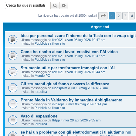
Cerca
Ricerca avanzata
Pagina
1
di
20
1
2
3
4
La ricerca ha trovato più di 1000 risultati
Argomenti
Idee per personalizzare l’interno della Tesla con le wrap digit
Ultimo messaggio da
lier0021
«
ven 03 lug 2026 10:47 am
Inviato in
Pubblicizza il tuo sito
Come ho risolto alcuni lavori creativi con l’AI video
Ultimo messaggio da
lier0021
«
ven 03 lug 2026 10:47 am
Inviato in
Pubblicizza il tuo sito
Strumento utile per trasformare immagini con l’AI
Ultimo messaggio da
lier0021
«
ven 03 lug 2026 10:44 am
Inviato in
Mondo PC
Gli strumenti giusti fanno davvero la differenza
Ultimo messaggio da
lucaspalm
«
lun 18 mag 2026 6:58 am
Inviato in
Idraulica
Pronto Moda in Valdarno by Immagine Abbigliamento
Ultimo messaggio da
infoseps
«
mer 06 mag 2026 1:41 pm
Inviato in
Pubblicizza il tuo sito
Vaso di espansione
Ultimo messaggio da
fhlipp
«
mer 29 apr 2026 9:35 am
Inviato in
Idraulica
se hai un problema con gli elettrodomestici ti aiutiamo noi