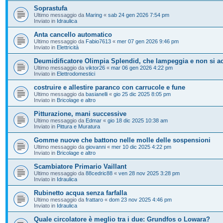
Soprastufa
Ultimo messaggio da
Maring
«
sab 24 gen 2026 7:54 pm
Inviato in
Idraulica
Anta cancello automatico
Ultimo messaggio da
Fabio7613
«
mer 07 gen 2026 9:46 pm
Inviato in
Elettricità
Deumidificatore Olimpia Splendid, che lampeggia e non si a
Ultimo messaggio da
viktor26
«
mar 06 gen 2026 4:22 pm
Inviato in
Elettrodomestici
costruire e allestire paranco con carrucole e fune
Ultimo messaggio da
basianelli
«
gio 25 dic 2025 8:05 pm
Inviato in
Bricolage e altro
Pitturazione, mani successive
Ultimo messaggio da
Edmar
«
gio 18 dic 2025 10:38 am
Inviato in
Pittura e Muratura
Gomme nuove che battono nelle molle delle sospensioni
Ultimo messaggio da
giovanni
«
mer 10 dic 2025 4:22 pm
Inviato in
Bricolage e altro
Scambiatore Primario Vaillant
Ultimo messaggio da
88cedric88
«
ven 28 nov 2025 3:28 pm
Inviato in
Idraulica
Rubinetto acqua senza farfalla
Ultimo messaggio da
frattaro
«
dom 23 nov 2025 4:46 pm
Inviato in
Idraulica
Quale circolatore è meglio tra i due: Grundfos o Lowara?