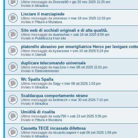
Ultimo messaggio da
Dressie90
«
gio 20 nov 2025 11:25 am
Inviato in
Idraulica
Lisciare il marciapiede
Ultimo messaggio da
unorosso
«
mar 18 nov 2025 12:33 pm
Inviato in
Pittura e Muratura
Sito web di occhiali originali e di alta qualità.
Ultimo messaggio da
duanechan
«
sab 18 ott 2025 6:59 am
Inviato in
Pubblicizza il tuo sito
platorello abrasivo per smerigliatrice Herzo per levigare cott
Ultimo messaggio da
kysersose
«
ven 10 ott 2025 5:24 pm
Inviato in
Utensili
duplicare telecomando universale
Ultimo messaggio da
max1mo
«
mer 08 ott 2025 11:01 pm
Inviato in
Elettrodomestici
Wc Spalla Spalla
Ultimo messaggio da
Sagy
«
mer 08 ott 2025 1:03 pm
Inviato in
Idraulica
Scaldacqua comportamento strano
Ultimo messaggio da
lordmicch
«
mar 30 set 2025 7:10 pm
Inviato in
Idraulica
Umidità di risalita
Ultimo messaggio da
rusty790
«
sab 13 set 2025 3:35 pm
Inviato in
Pittura e Muratura
Cassetta TECE incassata difettosa
Ultimo messaggio da
riccardo.saponi
«
sab 06 set 2025 1:59 pm
Inviato in
Idraulica