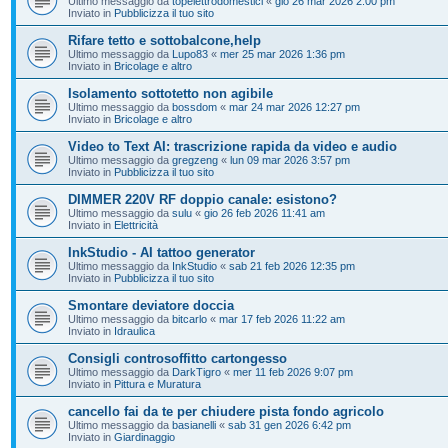
Ultimo messaggio da
topelettrodomestici
«
gio 26 mar 2026 2:00 pm
Inviato in
Pubblicizza il tuo sito
Rifare tetto e sottobalcone,help
Ultimo messaggio da
Lupo83
«
mer 25 mar 2026 1:36 pm
Inviato in
Bricolage e altro
Isolamento sottotetto non agibile
Ultimo messaggio da
bossdom
«
mar 24 mar 2026 12:27 pm
Inviato in
Bricolage e altro
Video to Text AI: trascrizione rapida da video e audio
Ultimo messaggio da
gregzeng
«
lun 09 mar 2026 3:57 pm
Inviato in
Pubblicizza il tuo sito
DIMMER 220V RF doppio canale: esistono?
Ultimo messaggio da
sulu
«
gio 26 feb 2026 11:41 am
Inviato in
Elettricità
InkStudio - AI tattoo generator
Ultimo messaggio da
InkStudio
«
sab 21 feb 2026 12:35 pm
Inviato in
Pubblicizza il tuo sito
Smontare deviatore doccia
Ultimo messaggio da
bitcarlo
«
mar 17 feb 2026 11:22 am
Inviato in
Idraulica
Consigli controsoffitto cartongesso
Ultimo messaggio da
DarkTigro
«
mer 11 feb 2026 9:07 pm
Inviato in
Pittura e Muratura
cancello fai da te per chiudere pista fondo agricolo
Ultimo messaggio da
basianelli
«
sab 31 gen 2026 6:42 pm
Inviato in
Giardinaggio