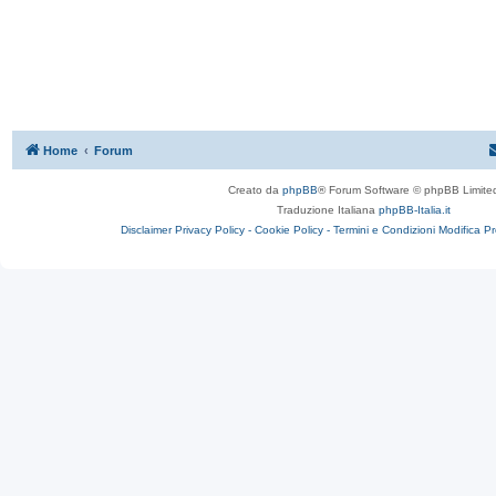
Home
Forum
Creato da
phpBB
® Forum Software © phpBB Limite
Traduzione Italiana
phpBB-Italia.it
Disclaimer
Privacy Policy -
Cookie Policy -
Termini e Condizioni
Modifica P