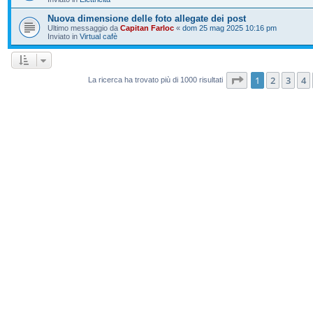
Nuova dimensione delle foto allegate dei post
Ultimo messaggio da
Capitan Farloc
«
dom 25 mag 2025 10:16 pm
Inviato in
Virtual cafè
Pagina
1
di
20
1
2
3
4
La ricerca ha trovato più di 1000 risultati