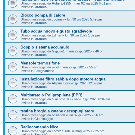
Ultimo messaggio da
Roberto1955
«
mer 02 lug 2025 6:01 pm
Inviato in
Idraulica
Blocco pompa di calore
Ultimo messaggio da
Jocman
«
lun 30 giu 2025 5:49 pm
Inviato in
Idraulica
Tubo acqua nuovo e gusto sgradevole
Ultimo messaggio da
Edmar
«
lun 30 giu 2025 1:02 pm
Inviato in
Idraulica
Doppio sistema accumulo
Ultimo messaggio da
Gigi0ne1
«
ven 27 giu 2025 7:46 pm
Inviato in
Idraulica
Mensole termosifone
Ultimo messaggio da
plcet
«
ven 27 giu 2025 7:55 am
Inviato in
Falegnameria
Installazione filtro sabbia dopo motore acqua
Ultimo messaggio da
Alepan
«
gio 26 giu 2025 12:59 pm
Inviato in
Idraulica
Multistrato o Polipropilene (PPR)
Ultimo messaggio da
Giacomo_88
«
sab 07 giu 2025 6:34 am
Inviato in
Idraulica
testina brogio a catene decespugliatore
Ultimo messaggio da
basianelli
«
lun 02 giu 2025 7:56 am
Inviato in
Giardinaggio
Radiocomando Nice
Ultimo messaggio da
Leo92
«
sab 31 mag 2025 12:25 pm
Inviato in
Elettricità