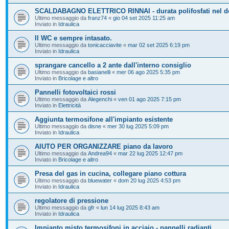
SCALDABAGNO ELETTRICO RINNAI - durata polifosfati nel d
Ultimo messaggio da
franz74
«
gio 04 set 2025 11:25 am
Inviato in
Idraulica
Il WC e sempre intasato.
Ultimo messaggio da
tonicacciavite
«
mar 02 set 2025 6:19 pm
Inviato in
Idraulica
sprangare cancello a 2 ante dall'interno consiglio
Ultimo messaggio da
basianelli
«
mer 06 ago 2025 5:35 pm
Inviato in
Bricolage e altro
Pannelli fotovoltaici rossi
Ultimo messaggio da
Alegenchi
«
ven 01 ago 2025 7:15 pm
Inviato in
Elettricità
Aggiunta termosifone all'impianto esistente
Ultimo messaggio da
disne
«
mer 30 lug 2025 5:09 pm
Inviato in
Idraulica
AIUTO PER ORGANIZZARE piano da lavoro
Ultimo messaggio da
Andrea94
«
mar 22 lug 2025 12:47 pm
Inviato in
Bricolage e altro
Presa del gas in cucina, collegare piano cottura
Ultimo messaggio da
bluewater
«
dom 20 lug 2025 4:53 pm
Inviato in
Idraulica
regolatore di pressione
Ultimo messaggio da
gfr
«
lun 14 lug 2025 8:43 am
Inviato in
Idraulica
Impianto misto termosifoni in acciaio - pannelli radianti