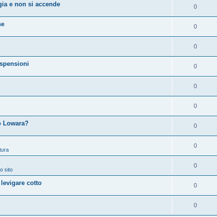
ia e non si accende
0
ne
0
0
spensioni
0
0
0
 o Lowara?
0
0
tura
0
o sito
 levigare cotto
0
0