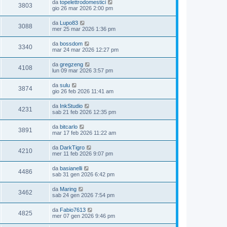
da
topelettrodomestici
3803
gio 26 mar 2026 2:00 pm
da
Lupo83
3088
mer 25 mar 2026 1:36 pm
da
bossdom
3340
mar 24 mar 2026 12:27 pm
da
gregzeng
4108
lun 09 mar 2026 3:57 pm
da
sulu
3874
gio 26 feb 2026 11:41 am
da
InkStudio
4231
sab 21 feb 2026 12:35 pm
da
bitcarlo
3891
mar 17 feb 2026 11:22 am
da
DarkTigro
4210
mer 11 feb 2026 9:07 pm
da
basianelli
4486
sab 31 gen 2026 6:42 pm
da
Maring
3462
sab 24 gen 2026 7:54 pm
da
Fabio7613
4825
mer 07 gen 2026 9:46 pm