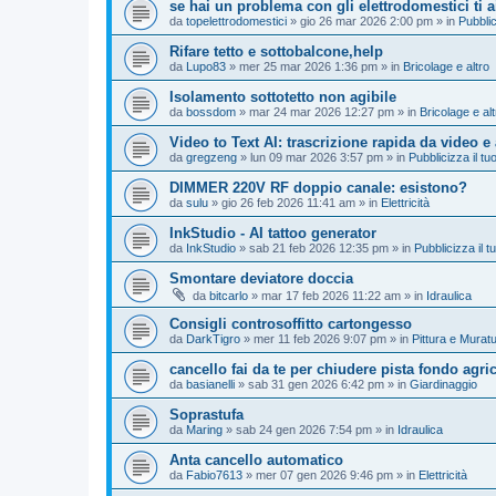
se hai un problema con gli elettrodomestici ti 
da
topelettrodomestici
»
gio 26 mar 2026 2:00 pm
» in
Pubblic
Rifare tetto e sottobalcone,help
da
Lupo83
»
mer 25 mar 2026 1:36 pm
» in
Bricolage e altro
Isolamento sottotetto non agibile
da
bossdom
»
mar 24 mar 2026 12:27 pm
» in
Bricolage e alt
Video to Text AI: trascrizione rapida da video e
da
gregzeng
»
lun 09 mar 2026 3:57 pm
» in
Pubblicizza il tuo
DIMMER 220V RF doppio canale: esistono?
da
sulu
»
gio 26 feb 2026 11:41 am
» in
Elettricità
InkStudio - AI tattoo generator
da
InkStudio
»
sab 21 feb 2026 12:35 pm
» in
Pubblicizza il tu
Smontare deviatore doccia
da
bitcarlo
»
mar 17 feb 2026 11:22 am
» in
Idraulica
Consigli controsoffitto cartongesso
da
DarkTigro
»
mer 11 feb 2026 9:07 pm
» in
Pittura e Murat
cancello fai da te per chiudere pista fondo agri
da
basianelli
»
sab 31 gen 2026 6:42 pm
» in
Giardinaggio
Soprastufa
da
Maring
»
sab 24 gen 2026 7:54 pm
» in
Idraulica
Anta cancello automatico
da
Fabio7613
»
mer 07 gen 2026 9:46 pm
» in
Elettricità