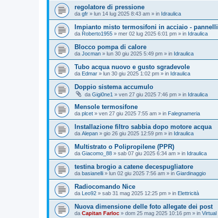
regolatore di pressione
da
gfr
»
lun 14 lug 2025 8:43 am
» in
Idraulica
Impianto misto termosifoni in acciaio - pannelli
da
Roberto1955
»
mer 02 lug 2025 6:01 pm
» in
Idraulica
Blocco pompa di calore
da
Jocman
»
lun 30 giu 2025 5:49 pm
» in
Idraulica
Tubo acqua nuovo e gusto sgradevole
da
Edmar
»
lun 30 giu 2025 1:02 pm
» in
Idraulica
Doppio sistema accumulo
da
Gigi0ne1
»
ven 27 giu 2025 7:46 pm
» in
Idraulica
Mensole termosifone
da
plcet
»
ven 27 giu 2025 7:55 am
» in
Falegnameria
Installazione filtro sabbia dopo motore acqua
da
Alepan
»
gio 26 giu 2025 12:59 pm
» in
Idraulica
Multistrato o Polipropilene (PPR)
da
Giacomo_88
»
sab 07 giu 2025 6:34 am
» in
Idraulica
testina brogio a catene decespugliatore
da
basianelli
»
lun 02 giu 2025 7:56 am
» in
Giardinaggio
Radiocomando Nice
da
Leo92
»
sab 31 mag 2025 12:25 pm
» in
Elettricità
Nuova dimensione delle foto allegate dei post
da
Capitan Farloc
»
dom 25 mag 2025 10:16 pm
» in
Virtual