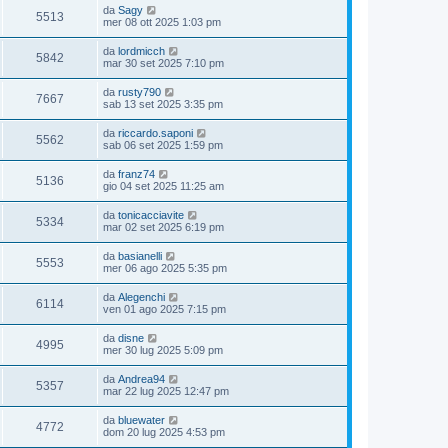
da
Sagy
5513
mer 08 ott 2025 1:03 pm
da
lordmicch
5842
mar 30 set 2025 7:10 pm
da
rusty790
7667
sab 13 set 2025 3:35 pm
da
riccardo.saponi
5562
sab 06 set 2025 1:59 pm
da
franz74
5136
gio 04 set 2025 11:25 am
da
tonicacciavite
5334
mar 02 set 2025 6:19 pm
da
basianelli
5553
mer 06 ago 2025 5:35 pm
da
Alegenchi
6114
ven 01 ago 2025 7:15 pm
da
disne
4995
mer 30 lug 2025 5:09 pm
da
Andrea94
5357
mar 22 lug 2025 12:47 pm
da
bluewater
4772
dom 20 lug 2025 4:53 pm