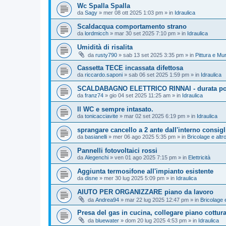
Wc Spalla Spalla
da
Sagy
»
mer 08 ott 2025 1:03 pm
» in
Idraulica
Scaldacqua comportamento strano
da
lordmicch
»
mar 30 set 2025 7:10 pm
» in
Idraulica
Umidità di risalita
da
rusty790
»
sab 13 set 2025 3:35 pm
» in
Pittura e Mu
Cassetta TECE incassata difettosa
da
riccardo.saponi
»
sab 06 set 2025 1:59 pm
» in
Idraulica
SCALDABAGNO ELETTRICO RINNAI - durata polif
da
franz74
»
gio 04 set 2025 11:25 am
» in
Idraulica
Il WC e sempre intasato.
da
tonicacciavite
»
mar 02 set 2025 6:19 pm
» in
Idraulica
sprangare cancello a 2 ante dall'interno consigl
da
basianelli
»
mer 06 ago 2025 5:35 pm
» in
Bricolage e altr
Pannelli fotovoltaici rossi
da
Alegenchi
»
ven 01 ago 2025 7:15 pm
» in
Elettricità
Aggiunta termosifone all'impianto esistente
da
disne
»
mer 30 lug 2025 5:09 pm
» in
Idraulica
AIUTO PER ORGANIZZARE piano da lavoro
da
Andrea94
»
mar 22 lug 2025 12:47 pm
» in
Bricolage e
Presa del gas in cucina, collegare piano cottur
da
bluewater
»
dom 20 lug 2025 4:53 pm
» in
Idraulica