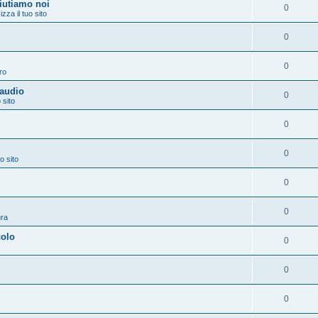
aiutiamo noi
0
izza il tuo sito
0
0
ro
 audio
0
 sito
0
0
o sito
0
0
ura
colo
0
0
0