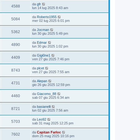
da
gfr
4588
lun 14 lug 2025 8:43 am
da
Roberto1955
5084
mer 02 lug 2025 6:01 pm
da
Jocman
5362
lun 30 giu 2025 5:49 pm
da
Edmar
4890
lun 30 giu 2025 1:02 pm
da
Gigi0ne1
4409
ven 27 giu 2025 7:46 pm
da
plcet
8743
ven 27 giu 2025 7:55 am
da
Alepan
4731
gio 26 giu 2025 12:59 pm
da
Giacomo_88
4460
sab 07 giu 2025 6:34 am
da
basianelli
8721
lun 02 giu 2025 7:56 am
da
Leo92
5703
sab 31 mag 2025 12:25 pm
da
Capitan Farloc
7602
dom 25 mag 2025 10:16 pm