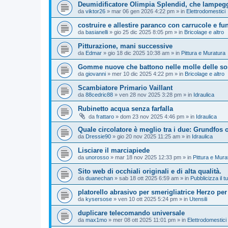
Deumidificatore Olimpia Splendid, che lampegg
da
viktor26
»
mar 06 gen 2026 4:22 pm
» in
Elettrodomestici
costruire e allestire paranco con carrucole e fu
da
basianelli
»
gio 25 dic 2025 8:05 pm
» in
Bricolage e altro
Pitturazione, mani successive
da
Edmar
»
gio 18 dic 2025 10:38 am
» in
Pittura e Muratura
Gomme nuove che battono nelle molle delle so
da
giovanni
»
mer 10 dic 2025 4:22 pm
» in
Bricolage e altro
Scambiatore Primario Vaillant
da
88cedric88
»
ven 28 nov 2025 3:28 pm
» in
Idraulica
Rubinetto acqua senza farfalla
da
frattaro
»
dom 23 nov 2025 4:46 pm
» in
Idraulica
Quale circolatore è meglio tra i due: Grundfos
da
Dressie90
»
gio 20 nov 2025 11:25 am
» in
Idraulica
Lisciare il marciapiede
da
unorosso
»
mar 18 nov 2025 12:33 pm
» in
Pittura e Mura
Sito web di occhiali originali e di alta qualità.
da
duanechan
»
sab 18 ott 2025 6:59 am
» in
Pubblicizza il tu
platorello abrasivo per smerigliatrice Herzo per
da
kysersose
»
ven 10 ott 2025 5:24 pm
» in
Utensili
duplicare telecomando universale
da
max1mo
»
mer 08 ott 2025 11:01 pm
» in
Elettrodomestici