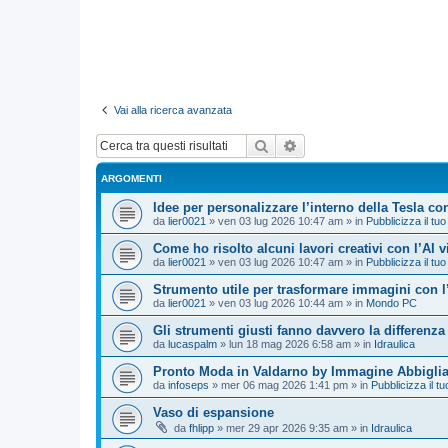
Vai alla ricerca avanzata
Cerca
Ricerca avanzata
ARGOMENTI
Idee per personalizzare l’interno della Tesla con
da
lier0021
»
ven 03 lug 2026 10:47 am
» in
Pubblicizza il tuo
Come ho risolto alcuni lavori creativi con l’AI 
da
lier0021
»
ven 03 lug 2026 10:47 am
» in
Pubblicizza il tuo
Strumento utile per trasformare immagini con l
da
lier0021
»
ven 03 lug 2026 10:44 am
» in
Mondo PC
Gli strumenti giusti fanno davvero la differenza
da
lucaspalm
»
lun 18 mag 2026 6:58 am
» in
Idraulica
Pronto Moda in Valdarno by Immagine Abbigli
da
infoseps
»
mer 06 mag 2026 1:41 pm
» in
Pubblicizza il tu
Vaso di espansione
da
fhlipp
»
mer 29 apr 2026 9:35 am
» in
Idraulica