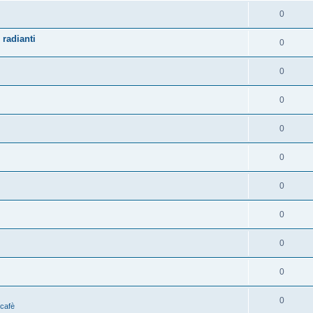
0
 radianti
0
0
0
0
0
0
0
0
0
0
 cafè