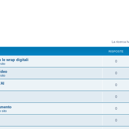
La ricerca ha
RISPOSTE
 le wrap digitali
0
 sito
video
0
 sito
’AI
0
0
amento
0
o sito
0