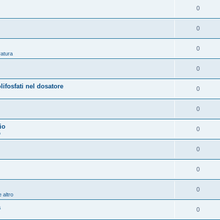
0
0
0
ratura
0
osfati nel dosatore
0
0
io
0
o
0
0
0
 altro
a
0