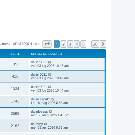
Pagina
1
di
20
1
2
3
4
5
20
Prossimo
 trovato più di 1000 risultati
…
VISITE
ULTIMO MESSAGGIO
da
lier0021
1351
ven 03 lug 2026 10:47 am
da
lier0021
416
ven 03 lug 2026 10:47 am
da
lier0021
1334
ven 03 lug 2026 10:44 am
da
lucaspalm
1742
lun 18 mag 2026 6:58 am
da
infoseps
3598
mer 06 mag 2026 1:41 pm
da
fhlipp
2182
mer 29 apr 2026 9:35 am