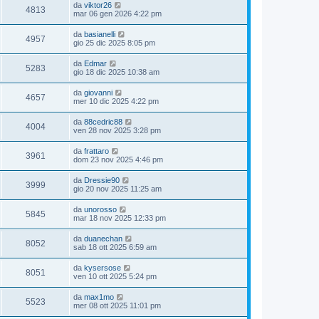
da
viktor26
4813
mar 06 gen 2026 4:22 pm
da
basianelli
4957
gio 25 dic 2025 8:05 pm
da
Edmar
5283
gio 18 dic 2025 10:38 am
da
giovanni
4657
mer 10 dic 2025 4:22 pm
da
88cedric88
4004
ven 28 nov 2025 3:28 pm
da
frattaro
3961
dom 23 nov 2025 4:46 pm
da
Dressie90
3999
gio 20 nov 2025 11:25 am
da
unorosso
5845
mar 18 nov 2025 12:33 pm
da
duanechan
8052
sab 18 ott 2025 6:59 am
da
kysersose
8051
ven 10 ott 2025 5:24 pm
da
max1mo
5523
mer 08 ott 2025 11:01 pm