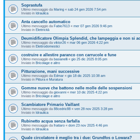
Soprastufa
Ultimo messaggio da
Maring
«
sab 24 gen 2026 7:54 pm
Inviato in
Idraulica
Anta cancello automatico
Ultimo messaggio da
Fabio7613
«
mer 07 gen 2026 9:46 pm
Inviato in
Elettricità
Deumidificatore Olimpia Splendid, che lampeggia e non si a
Ultimo messaggio da
viktor26
«
mar 06 gen 2026 4:22 pm
Inviato in
Elettrodomestici
costruire e allestire paranco con carrucole e fune
Ultimo messaggio da
basianelli
«
gio 25 dic 2025 8:05 pm
Inviato in
Bricolage e altro
Pitturazione, mani successive
Ultimo messaggio da
Edmar
«
gio 18 dic 2025 10:38 am
Inviato in
Pittura e Muratura
Gomme nuove che battono nelle molle delle sospensioni
Ultimo messaggio da
giovanni
«
mer 10 dic 2025 4:22 pm
Inviato in
Bricolage e altro
Scambiatore Primario Vaillant
Ultimo messaggio da
88cedric88
«
ven 28 nov 2025 3:28 pm
Inviato in
Idraulica
Rubinetto acqua senza farfalla
Ultimo messaggio da
frattaro
«
dom 23 nov 2025 4:46 pm
Inviato in
Idraulica
Quale circolatore è meglio tra i due: Grundfos o Lowara?