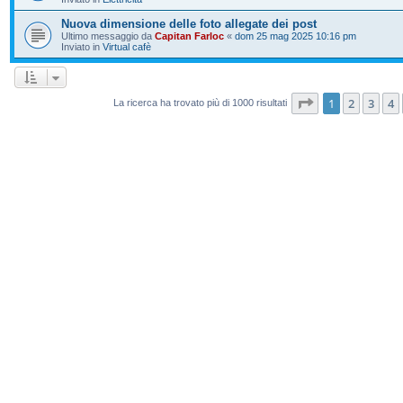
Nuova dimensione delle foto allegate dei post
Ultimo messaggio da
Capitan Farloc
«
dom 25 mag 2025 10:16 pm
Inviato in
Virtual cafè
Pagina
1
di
20
1
2
3
4
La ricerca ha trovato più di 1000 risultati