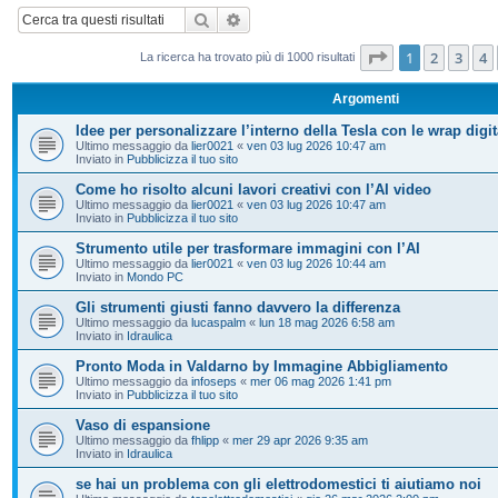
Cerca
Ricerca avanzata
Pagina
1
di
20
1
2
3
4
La ricerca ha trovato più di 1000 risultati
Argomenti
Idee per personalizzare l’interno della Tesla con le wrap digit
Ultimo messaggio da
lier0021
«
ven 03 lug 2026 10:47 am
Inviato in
Pubblicizza il tuo sito
Come ho risolto alcuni lavori creativi con l’AI video
Ultimo messaggio da
lier0021
«
ven 03 lug 2026 10:47 am
Inviato in
Pubblicizza il tuo sito
Strumento utile per trasformare immagini con l’AI
Ultimo messaggio da
lier0021
«
ven 03 lug 2026 10:44 am
Inviato in
Mondo PC
Gli strumenti giusti fanno davvero la differenza
Ultimo messaggio da
lucaspalm
«
lun 18 mag 2026 6:58 am
Inviato in
Idraulica
Pronto Moda in Valdarno by Immagine Abbigliamento
Ultimo messaggio da
infoseps
«
mer 06 mag 2026 1:41 pm
Inviato in
Pubblicizza il tuo sito
Vaso di espansione
Ultimo messaggio da
fhlipp
«
mer 29 apr 2026 9:35 am
Inviato in
Idraulica
se hai un problema con gli elettrodomestici ti aiutiamo noi