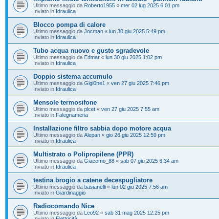
Ultimo messaggio da
Roberto1955
«
mer 02 lug 2025 6:01 pm
Inviato in
Idraulica
Blocco pompa di calore
Ultimo messaggio da
Jocman
«
lun 30 giu 2025 5:49 pm
Inviato in
Idraulica
Tubo acqua nuovo e gusto sgradevole
Ultimo messaggio da
Edmar
«
lun 30 giu 2025 1:02 pm
Inviato in
Idraulica
Doppio sistema accumulo
Ultimo messaggio da
Gigi0ne1
«
ven 27 giu 2025 7:46 pm
Inviato in
Idraulica
Mensole termosifone
Ultimo messaggio da
plcet
«
ven 27 giu 2025 7:55 am
Inviato in
Falegnameria
Installazione filtro sabbia dopo motore acqua
Ultimo messaggio da
Alepan
«
gio 26 giu 2025 12:59 pm
Inviato in
Idraulica
Multistrato o Polipropilene (PPR)
Ultimo messaggio da
Giacomo_88
«
sab 07 giu 2025 6:34 am
Inviato in
Idraulica
testina brogio a catene decespugliatore
Ultimo messaggio da
basianelli
«
lun 02 giu 2025 7:56 am
Inviato in
Giardinaggio
Radiocomando Nice
Ultimo messaggio da
Leo92
«
sab 31 mag 2025 12:25 pm
Inviato in
Elettricità