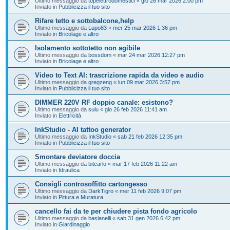
Ultimo messaggio da
topelettrodomestici
«
gio 26 mar 2026 2:00 pm
Inviato in
Pubblicizza il tuo sito
Rifare tetto e sottobalcone,help
Ultimo messaggio da
Lupo83
«
mer 25 mar 2026 1:36 pm
Inviato in
Bricolage e altro
Isolamento sottotetto non agibile
Ultimo messaggio da
bossdom
«
mar 24 mar 2026 12:27 pm
Inviato in
Bricolage e altro
Video to Text AI: trascrizione rapida da video e audio
Ultimo messaggio da
gregzeng
«
lun 09 mar 2026 3:57 pm
Inviato in
Pubblicizza il tuo sito
DIMMER 220V RF doppio canale: esistono?
Ultimo messaggio da
sulu
«
gio 26 feb 2026 11:41 am
Inviato in
Elettricità
InkStudio - AI tattoo generator
Ultimo messaggio da
InkStudio
«
sab 21 feb 2026 12:35 pm
Inviato in
Pubblicizza il tuo sito
Smontare deviatore doccia
Ultimo messaggio da
bitcarlo
«
mar 17 feb 2026 11:22 am
Inviato in
Idraulica
Consigli controsoffitto cartongesso
Ultimo messaggio da
DarkTigro
«
mer 11 feb 2026 9:07 pm
Inviato in
Pittura e Muratura
cancello fai da te per chiudere pista fondo agricolo
Ultimo messaggio da
basianelli
«
sab 31 gen 2026 6:42 pm
Inviato in
Giardinaggio