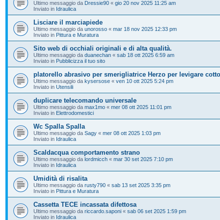
Ultimo messaggio da
Dressie90
«
gio 20 nov 2025 11:25 am
Inviato in
Idraulica
Lisciare il marciapiede
Ultimo messaggio da
unorosso
«
mar 18 nov 2025 12:33 pm
Inviato in
Pittura e Muratura
Sito web di occhiali originali e di alta qualità.
Ultimo messaggio da
duanechan
«
sab 18 ott 2025 6:59 am
Inviato in
Pubblicizza il tuo sito
platorello abrasivo per smerigliatrice Herzo per levigare cott
Ultimo messaggio da
kysersose
«
ven 10 ott 2025 5:24 pm
Inviato in
Utensili
duplicare telecomando universale
Ultimo messaggio da
max1mo
«
mer 08 ott 2025 11:01 pm
Inviato in
Elettrodomestici
Wc Spalla Spalla
Ultimo messaggio da
Sagy
«
mer 08 ott 2025 1:03 pm
Inviato in
Idraulica
Scaldacqua comportamento strano
Ultimo messaggio da
lordmicch
«
mar 30 set 2025 7:10 pm
Inviato in
Idraulica
Umidità di risalita
Ultimo messaggio da
rusty790
«
sab 13 set 2025 3:35 pm
Inviato in
Pittura e Muratura
Cassetta TECE incassata difettosa
Ultimo messaggio da
riccardo.saponi
«
sab 06 set 2025 1:59 pm
Inviato in
Idraulica