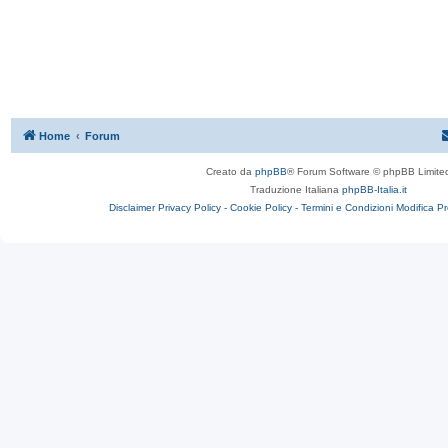
Home
Forum
Creato da
phpBB
® Forum Software © phpBB Limite
Traduzione Italiana
phpBB-Italia.it
Disclaimer
Privacy Policy -
Cookie Policy -
Termini e Condizioni
Modifica P