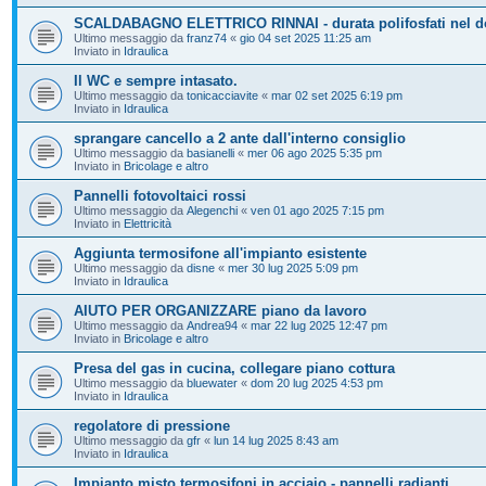
SCALDABAGNO ELETTRICO RINNAI - durata polifosfati nel d
Ultimo messaggio da
franz74
«
gio 04 set 2025 11:25 am
Inviato in
Idraulica
Il WC e sempre intasato.
Ultimo messaggio da
tonicacciavite
«
mar 02 set 2025 6:19 pm
Inviato in
Idraulica
sprangare cancello a 2 ante dall'interno consiglio
Ultimo messaggio da
basianelli
«
mer 06 ago 2025 5:35 pm
Inviato in
Bricolage e altro
Pannelli fotovoltaici rossi
Ultimo messaggio da
Alegenchi
«
ven 01 ago 2025 7:15 pm
Inviato in
Elettricità
Aggiunta termosifone all'impianto esistente
Ultimo messaggio da
disne
«
mer 30 lug 2025 5:09 pm
Inviato in
Idraulica
AIUTO PER ORGANIZZARE piano da lavoro
Ultimo messaggio da
Andrea94
«
mar 22 lug 2025 12:47 pm
Inviato in
Bricolage e altro
Presa del gas in cucina, collegare piano cottura
Ultimo messaggio da
bluewater
«
dom 20 lug 2025 4:53 pm
Inviato in
Idraulica
regolatore di pressione
Ultimo messaggio da
gfr
«
lun 14 lug 2025 8:43 am
Inviato in
Idraulica
Impianto misto termosifoni in acciaio - pannelli radianti