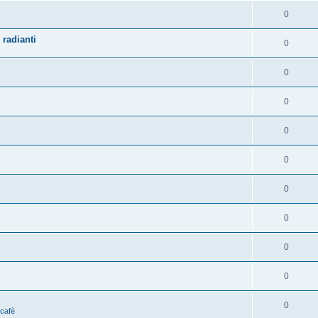
0
 radianti
0
0
0
0
0
0
0
0
0
0
 cafè