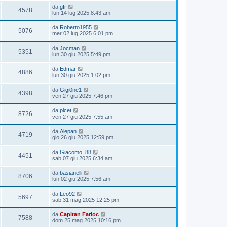
da
gfr
4578
lun 14 lug 2025 8:43 am
da
Roberto1955
5076
mer 02 lug 2025 6:01 pm
da
Jocman
5351
lun 30 giu 2025 5:49 pm
da
Edmar
4886
lun 30 giu 2025 1:02 pm
da
Gigi0ne1
4398
ven 27 giu 2025 7:46 pm
da
plcet
8726
ven 27 giu 2025 7:55 am
da
Alepan
4719
gio 26 giu 2025 12:59 pm
da
Giacomo_88
4451
sab 07 giu 2025 6:34 am
da
basianelli
8706
lun 02 giu 2025 7:56 am
da
Leo92
5697
sab 31 mag 2025 12:25 pm
da
Capitan Farloc
7588
dom 25 mag 2025 10:16 pm