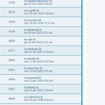
da
topelettrodomestici
3795
gio 26 mar 2026 2:00 pm
da
Lupo83
3076
mer 25 mar 2026 1:36 pm
da
bossdom
3329
mar 24 mar 2026 12:27 pm
da
gregzeng
4104
lun 09 mar 2026 3:57 pm
da
sulu
3856
gio 26 feb 2026 11:41 am
da
InkStudio
4217
sab 21 feb 2026 12:35 pm
da
bitcarlo
3883
mar 17 feb 2026 11:22 am
da
DarkTigro
4181
mer 11 feb 2026 9:07 pm
da
basianelli
4469
sab 31 gen 2026 6:42 pm
da
Maring
3447
sab 24 gen 2026 7:54 pm
da
Fabio7613
4806
mer 07 gen 2026 9:46 pm