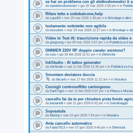
se hai un problema con gli elettrodomestici ti 
da
topelettrodomestici
»
gio 26 mar 2026 2:00 pm
» in
Pubblic
Rifare tetto e sottobalcone,help
da
Lupo83
»
mer 25 mar 2026 1:36 pm
» in
Bricolage e altro
Isolamento sottotetto non agibile
da
bossdom
»
mar 24 mar 2026 12:27 pm
» in
Bricolage e alt
Video to Text AI: trascrizione rapida da video e
da
gregzeng
»
lun 09 mar 2026 3:57 pm
» in
Pubblicizza il tuo
DIMMER 220V RF doppio canale: esistono?
da
sulu
»
gio 26 feb 2026 11:41 am
» in
Elettricità
InkStudio - AI tattoo generator
da
InkStudio
»
sab 21 feb 2026 12:35 pm
» in
Pubblicizza il tu
Smontare deviatore doccia
da
bitcarlo
»
mar 17 feb 2026 11:22 am
» in
Idraulica
Consigli controsoffitto cartongesso
da
DarkTigro
»
mer 11 feb 2026 9:07 pm
» in
Pittura e Murat
cancello fai da te per chiudere pista fondo agri
da
basianelli
»
sab 31 gen 2026 6:42 pm
» in
Giardinaggio
Soprastufa
da
Maring
»
sab 24 gen 2026 7:54 pm
» in
Idraulica
Anta cancello automatico
da
Fabio7613
»
mer 07 gen 2026 9:46 pm
» in
Elettricità