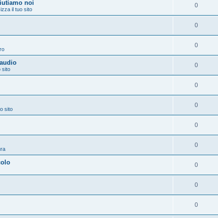
aiutiamo noi
0
izza il tuo sito
0
0
ro
 audio
0
 sito
0
0
o sito
0
0
ura
colo
0
0
0