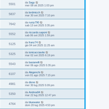
da
Sagy
5501
mer 08 ott 2025 1:03 pm
da
lordmicch
5837
mar 30 set 2025 7:10 pm
da
rusty790
7642
sab 13 set 2025 3:35 pm
da
riccardo.saponi
5552
sab 06 set 2025 1:59 pm
da
franz74
5125
gio 04 set 2025 11:25 am
da
tonicacciavite
5325
mar 02 set 2025 6:19 pm
da
basianelli
5543
mer 06 ago 2025 5:35 pm
da
Alegenchi
6107
ven 01 ago 2025 7:15 pm
da
disne
4981
mer 30 lug 2025 5:09 pm
da
Andrea94
5350
mar 22 lug 2025 12:47 pm
da
bluewater
4764
dom 20 lug 2025 4:53 pm