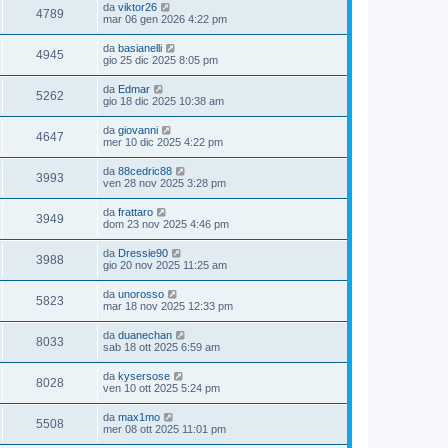
da
viktor26
4789
mar 06 gen 2026 4:22 pm
da
basianelli
4945
gio 25 dic 2025 8:05 pm
da
Edmar
5262
gio 18 dic 2025 10:38 am
da
giovanni
4647
mer 10 dic 2025 4:22 pm
da
88cedric88
3993
ven 28 nov 2025 3:28 pm
da
frattaro
3949
dom 23 nov 2025 4:46 pm
da
Dressie90
3988
gio 20 nov 2025 11:25 am
da
unorosso
5823
mar 18 nov 2025 12:33 pm
da
duanechan
8033
sab 18 ott 2025 6:59 am
da
kysersose
8028
ven 10 ott 2025 5:24 pm
da
max1mo
5508
mer 08 ott 2025 11:01 pm