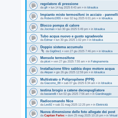
regolatore di pressione
da
gfr
»
lun 14 lug 2025 8:43 am
» in
Idraulica
Impianto misto termosifoni in acciaio - pannelli
da
Roberto1955
»
mer 02 lug 2025 6:01 pm
» in
Idraulica
Blocco pompa di calore
da
Jocman
»
lun 30 giu 2025 5:49 pm
» in
Idraulica
Tubo acqua nuovo e gusto sgradevole
da
Edmar
»
lun 30 giu 2025 1:02 pm
» in
Idraulica
Doppio sistema accumulo
da
Gigi0ne1
»
ven 27 giu 2025 7:46 pm
» in
Idraulica
Mensole termosifone
da
plcet
»
ven 27 giu 2025 7:55 am
» in
Falegnameria
Installazione filtro sabbia dopo motore acqua
da
Alepan
»
gio 26 giu 2025 12:59 pm
» in
Idraulica
Multistrato o Polipropilene (PPR)
da
Giacomo_88
»
sab 07 giu 2025 6:34 am
» in
Idraulica
testina brogio a catene decespugliatore
da
basianelli
»
lun 02 giu 2025 7:56 am
» in
Giardinaggio
Radiocomando Nice
da
Leo92
»
sab 31 mag 2025 12:25 pm
» in
Elettricità
Nuova dimensione delle foto allegate dei post
da
Capitan Farloc
»
dom 25 mag 2025 10:16 pm
» in
Virtual