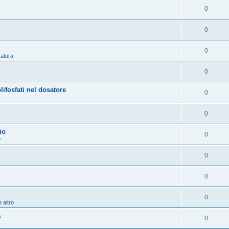
0
0
0
ratura
0
osfati nel dosatore
0
0
io
0
o
0
0
0
 altro
a
0