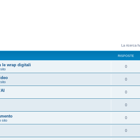
La ricerca ha
RISPOSTE
 le wrap digitali
0
 sito
video
0
 sito
’AI
0
0
amento
0
o sito
0