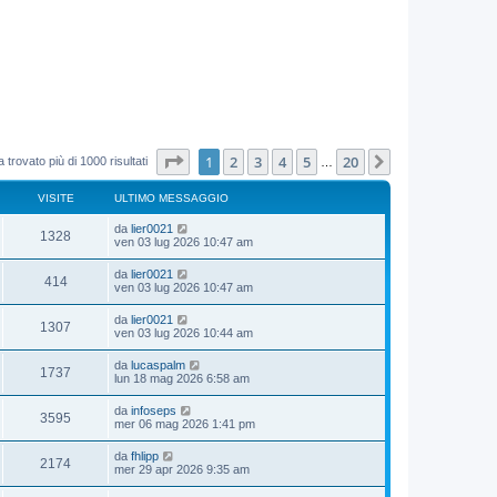
Pagina
1
di
20
1
2
3
4
5
20
Prossimo
 trovato più di 1000 risultati
…
VISITE
ULTIMO MESSAGGIO
da
lier0021
1328
ven 03 lug 2026 10:47 am
da
lier0021
414
ven 03 lug 2026 10:47 am
da
lier0021
1307
ven 03 lug 2026 10:44 am
da
lucaspalm
1737
lun 18 mag 2026 6:58 am
da
infoseps
3595
mer 06 mag 2026 1:41 pm
da
fhlipp
2174
mer 29 apr 2026 9:35 am