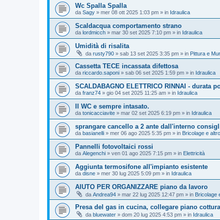
Wc Spalla Spalla
da
Sagy
»
mer 08 ott 2025 1:03 pm
» in
Idraulica
Scaldacqua comportamento strano
da
lordmicch
»
mar 30 set 2025 7:10 pm
» in
Idraulica
Umidità di risalita
da
rusty790
»
sab 13 set 2025 3:35 pm
» in
Pittura e Mu
Cassetta TECE incassata difettosa
da
riccardo.saponi
»
sab 06 set 2025 1:59 pm
» in
Idraulica
SCALDABAGNO ELETTRICO RINNAI - durata polif
da
franz74
»
gio 04 set 2025 11:25 am
» in
Idraulica
Il WC e sempre intasato.
da
tonicacciavite
»
mar 02 set 2025 6:19 pm
» in
Idraulica
sprangare cancello a 2 ante dall'interno consigl
da
basianelli
»
mer 06 ago 2025 5:35 pm
» in
Bricolage e altr
Pannelli fotovoltaici rossi
da
Alegenchi
»
ven 01 ago 2025 7:15 pm
» in
Elettricità
Aggiunta termosifone all'impianto esistente
da
disne
»
mer 30 lug 2025 5:09 pm
» in
Idraulica
AIUTO PER ORGANIZZARE piano da lavoro
da
Andrea94
»
mar 22 lug 2025 12:47 pm
» in
Bricolage e
Presa del gas in cucina, collegare piano cottur
da
bluewater
»
dom 20 lug 2025 4:53 pm
» in
Idraulica