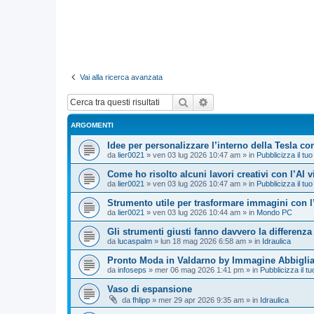
Vai alla ricerca avanzata
Cerca
Ricerca avanzata
ARGOMENTI
Idee per personalizzare l’interno della Tesla con
da
lier0021
»
ven 03 lug 2026 10:47 am
» in
Pubblicizza il tuo
Come ho risolto alcuni lavori creativi con l’AI 
da
lier0021
»
ven 03 lug 2026 10:47 am
» in
Pubblicizza il tuo
Strumento utile per trasformare immagini con l
da
lier0021
»
ven 03 lug 2026 10:44 am
» in
Mondo PC
Gli strumenti giusti fanno davvero la differenza
da
lucaspalm
»
lun 18 mag 2026 6:58 am
» in
Idraulica
Pronto Moda in Valdarno by Immagine Abbigli
da
infoseps
»
mer 06 mag 2026 1:41 pm
» in
Pubblicizza il tu
Vaso di espansione
da
fhlipp
»
mer 29 apr 2026 9:35 am
» in
Idraulica