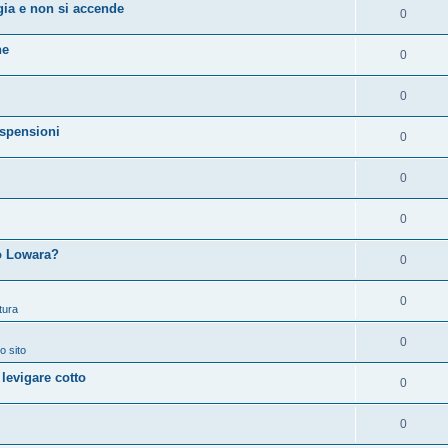
ia e non si accende
0
ne
0
0
spensioni
0
0
0
 o Lowara?
0
0
tura
0
o sito
 levigare cotto
0
0