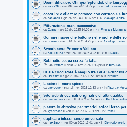
Deumidificatore Olimpia Splendid, che lampegg
da
viktor26
»
mar 06 gen 2026 4:22 pm
» in
Elettrodomestici
costruire e allestire paranco con carrucole e fu
da
basianelli
»
gio 25 dic 2025 8:05 pm
» in
Bricolage e altro
Pitturazione, mani successive
da
Edmar
»
gio 18 dic 2025 10:38 am
» in
Pittura e Muratura
Gomme nuove che battono nelle molle delle so
da
giovanni
»
mer 10 dic 2025 4:22 pm
» in
Bricolage e altro
Scambiatore Primario Vaillant
da
88cedric88
»
ven 28 nov 2025 3:28 pm
» in
Idraulica
Rubinetto acqua senza farfalla
da
frattaro
»
dom 23 nov 2025 4:46 pm
» in
Idraulica
Quale circolatore è meglio tra i due: Grundfos
da
Dressie90
»
gio 20 nov 2025 11:25 am
» in
Idraulica
Lisciare il marciapiede
da
unorosso
»
mar 18 nov 2025 12:33 pm
» in
Pittura e Mura
Sito web di occhiali originali e di alta qualità.
da
duanechan
»
sab 18 ott 2025 6:59 am
» in
Pubblicizza il tu
platorello abrasivo per smerigliatrice Herzo per
da
kysersose
»
ven 10 ott 2025 5:24 pm
» in
Utensili
duplicare telecomando universale
da
max1mo
»
mer 08 ott 2025 11:01 pm
» in
Elettrodomestici