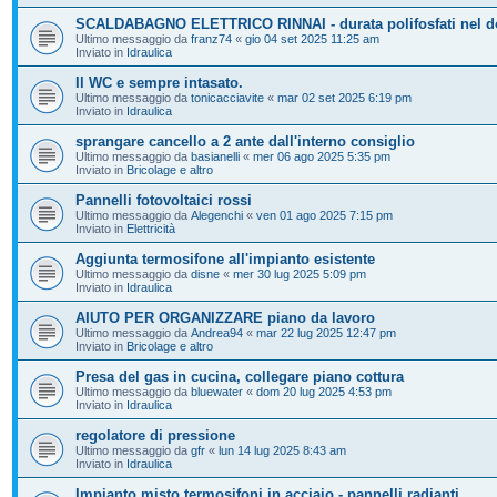
SCALDABAGNO ELETTRICO RINNAI - durata polifosfati nel d
Ultimo messaggio da
franz74
«
gio 04 set 2025 11:25 am
Inviato in
Idraulica
Il WC e sempre intasato.
Ultimo messaggio da
tonicacciavite
«
mar 02 set 2025 6:19 pm
Inviato in
Idraulica
sprangare cancello a 2 ante dall'interno consiglio
Ultimo messaggio da
basianelli
«
mer 06 ago 2025 5:35 pm
Inviato in
Bricolage e altro
Pannelli fotovoltaici rossi
Ultimo messaggio da
Alegenchi
«
ven 01 ago 2025 7:15 pm
Inviato in
Elettricità
Aggiunta termosifone all'impianto esistente
Ultimo messaggio da
disne
«
mer 30 lug 2025 5:09 pm
Inviato in
Idraulica
AIUTO PER ORGANIZZARE piano da lavoro
Ultimo messaggio da
Andrea94
«
mar 22 lug 2025 12:47 pm
Inviato in
Bricolage e altro
Presa del gas in cucina, collegare piano cottura
Ultimo messaggio da
bluewater
«
dom 20 lug 2025 4:53 pm
Inviato in
Idraulica
regolatore di pressione
Ultimo messaggio da
gfr
«
lun 14 lug 2025 8:43 am
Inviato in
Idraulica
Impianto misto termosifoni in acciaio - pannelli radianti