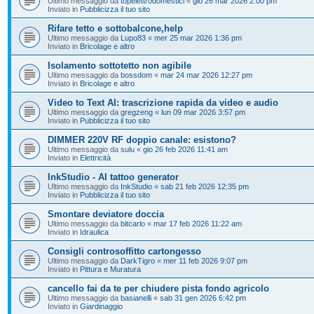
Ultimo messaggio da
topelettrodomestici
«
gio 26 mar 2026 2:00 pm
Inviato in
Pubblicizza il tuo sito
Rifare tetto e sottobalcone,help
Ultimo messaggio da
Lupo83
«
mer 25 mar 2026 1:36 pm
Inviato in
Bricolage e altro
Isolamento sottotetto non agibile
Ultimo messaggio da
bossdom
«
mar 24 mar 2026 12:27 pm
Inviato in
Bricolage e altro
Video to Text AI: trascrizione rapida da video e audio
Ultimo messaggio da
gregzeng
«
lun 09 mar 2026 3:57 pm
Inviato in
Pubblicizza il tuo sito
DIMMER 220V RF doppio canale: esistono?
Ultimo messaggio da
sulu
«
gio 26 feb 2026 11:41 am
Inviato in
Elettricità
InkStudio - AI tattoo generator
Ultimo messaggio da
InkStudio
«
sab 21 feb 2026 12:35 pm
Inviato in
Pubblicizza il tuo sito
Smontare deviatore doccia
Ultimo messaggio da
bitcarlo
«
mar 17 feb 2026 11:22 am
Inviato in
Idraulica
Consigli controsoffitto cartongesso
Ultimo messaggio da
DarkTigro
«
mer 11 feb 2026 9:07 pm
Inviato in
Pittura e Muratura
cancello fai da te per chiudere pista fondo agricolo
Ultimo messaggio da
basianelli
«
sab 31 gen 2026 6:42 pm
Inviato in
Giardinaggio