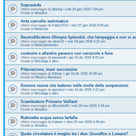
Soprastufa
Ultimo messaggio da
Maring
«
sab 24 gen 2026 7:54 pm
Inviato in
Idraulica
Anta cancello automatico
Ultimo messaggio da
Fabio7613
«
mer 07 gen 2026 9:46 pm
Inviato in
Elettricità
Deumidificatore Olimpia Splendid, che lampeggia e non si a
Ultimo messaggio da
viktor26
«
mar 06 gen 2026 4:22 pm
Inviato in
Elettrodomestici
costruire e allestire paranco con carrucole e fune
Ultimo messaggio da
basianelli
«
gio 25 dic 2025 8:05 pm
Inviato in
Bricolage e altro
Pitturazione, mani successive
Ultimo messaggio da
Edmar
«
gio 18 dic 2025 10:38 am
Inviato in
Pittura e Muratura
Gomme nuove che battono nelle molle delle sospensioni
Ultimo messaggio da
giovanni
«
mer 10 dic 2025 4:22 pm
Inviato in
Bricolage e altro
Scambiatore Primario Vaillant
Ultimo messaggio da
88cedric88
«
ven 28 nov 2025 3:28 pm
Inviato in
Idraulica
Rubinetto acqua senza farfalla
Ultimo messaggio da
frattaro
«
dom 23 nov 2025 4:46 pm
Inviato in
Idraulica
Quale circolatore è meglio tra i due: Grundfos o Lowara?