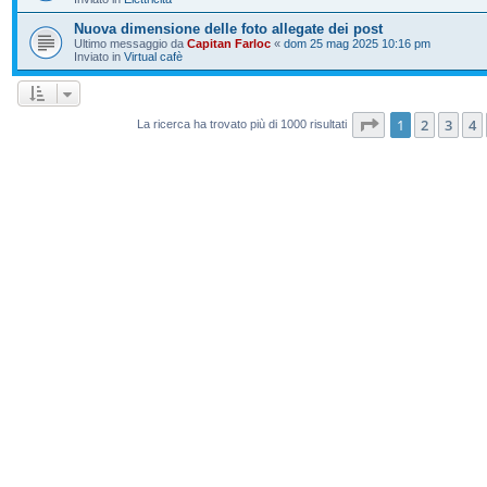
Nuova dimensione delle foto allegate dei post
Ultimo messaggio da
Capitan Farloc
«
dom 25 mag 2025 10:16 pm
Inviato in
Virtual cafè
Pagina
1
di
20
1
2
3
4
La ricerca ha trovato più di 1000 risultati