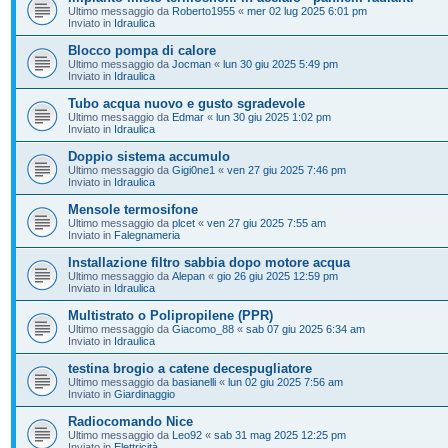
Ultimo messaggio da
Roberto1955
«
mer 02 lug 2025 6:01 pm
Inviato in
Idraulica
Blocco pompa di calore
Ultimo messaggio da
Jocman
«
lun 30 giu 2025 5:49 pm
Inviato in
Idraulica
Tubo acqua nuovo e gusto sgradevole
Ultimo messaggio da
Edmar
«
lun 30 giu 2025 1:02 pm
Inviato in
Idraulica
Doppio sistema accumulo
Ultimo messaggio da
Gigi0ne1
«
ven 27 giu 2025 7:46 pm
Inviato in
Idraulica
Mensole termosifone
Ultimo messaggio da
plcet
«
ven 27 giu 2025 7:55 am
Inviato in
Falegnameria
Installazione filtro sabbia dopo motore acqua
Ultimo messaggio da
Alepan
«
gio 26 giu 2025 12:59 pm
Inviato in
Idraulica
Multistrato o Polipropilene (PPR)
Ultimo messaggio da
Giacomo_88
«
sab 07 giu 2025 6:34 am
Inviato in
Idraulica
testina brogio a catene decespugliatore
Ultimo messaggio da
basianelli
«
lun 02 giu 2025 7:56 am
Inviato in
Giardinaggio
Radiocomando Nice
Ultimo messaggio da
Leo92
«
sab 31 mag 2025 12:25 pm
Inviato in
Elettricità