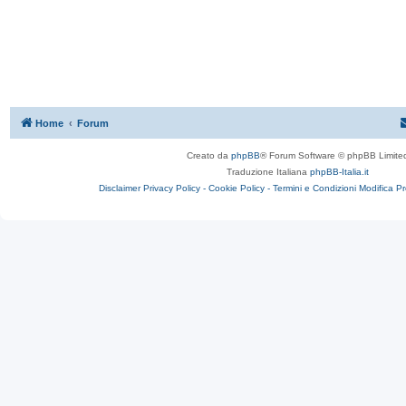
Home
Forum
Creato da
phpBB
® Forum Software © phpBB Limite
Traduzione Italiana
phpBB-Italia.it
Disclaimer
Privacy Policy -
Cookie Policy -
Termini e Condizioni
Modifica P