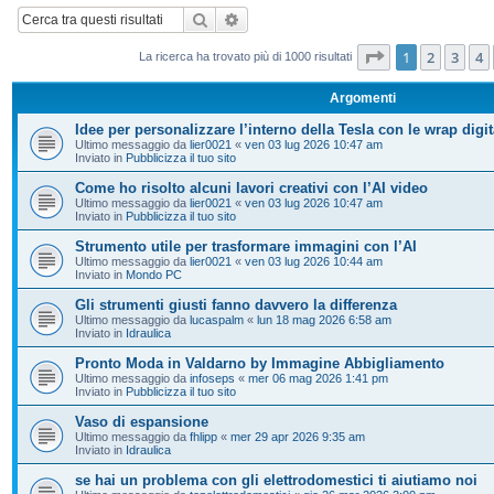
Cerca
Ricerca avanzata
Pagina
1
di
20
1
2
3
4
La ricerca ha trovato più di 1000 risultati
Argomenti
Idee per personalizzare l’interno della Tesla con le wrap digit
Ultimo messaggio da
lier0021
«
ven 03 lug 2026 10:47 am
Inviato in
Pubblicizza il tuo sito
Come ho risolto alcuni lavori creativi con l’AI video
Ultimo messaggio da
lier0021
«
ven 03 lug 2026 10:47 am
Inviato in
Pubblicizza il tuo sito
Strumento utile per trasformare immagini con l’AI
Ultimo messaggio da
lier0021
«
ven 03 lug 2026 10:44 am
Inviato in
Mondo PC
Gli strumenti giusti fanno davvero la differenza
Ultimo messaggio da
lucaspalm
«
lun 18 mag 2026 6:58 am
Inviato in
Idraulica
Pronto Moda in Valdarno by Immagine Abbigliamento
Ultimo messaggio da
infoseps
«
mer 06 mag 2026 1:41 pm
Inviato in
Pubblicizza il tuo sito
Vaso di espansione
Ultimo messaggio da
fhlipp
«
mer 29 apr 2026 9:35 am
Inviato in
Idraulica
se hai un problema con gli elettrodomestici ti aiutiamo noi