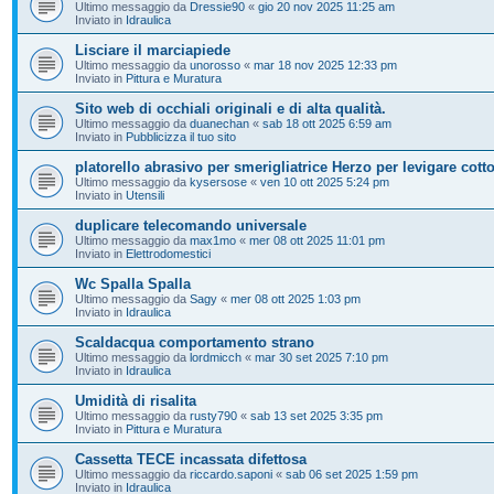
Ultimo messaggio da
Dressie90
«
gio 20 nov 2025 11:25 am
Inviato in
Idraulica
Lisciare il marciapiede
Ultimo messaggio da
unorosso
«
mar 18 nov 2025 12:33 pm
Inviato in
Pittura e Muratura
Sito web di occhiali originali e di alta qualità.
Ultimo messaggio da
duanechan
«
sab 18 ott 2025 6:59 am
Inviato in
Pubblicizza il tuo sito
platorello abrasivo per smerigliatrice Herzo per levigare cott
Ultimo messaggio da
kysersose
«
ven 10 ott 2025 5:24 pm
Inviato in
Utensili
duplicare telecomando universale
Ultimo messaggio da
max1mo
«
mer 08 ott 2025 11:01 pm
Inviato in
Elettrodomestici
Wc Spalla Spalla
Ultimo messaggio da
Sagy
«
mer 08 ott 2025 1:03 pm
Inviato in
Idraulica
Scaldacqua comportamento strano
Ultimo messaggio da
lordmicch
«
mar 30 set 2025 7:10 pm
Inviato in
Idraulica
Umidità di risalita
Ultimo messaggio da
rusty790
«
sab 13 set 2025 3:35 pm
Inviato in
Pittura e Muratura
Cassetta TECE incassata difettosa
Ultimo messaggio da
riccardo.saponi
«
sab 06 set 2025 1:59 pm
Inviato in
Idraulica