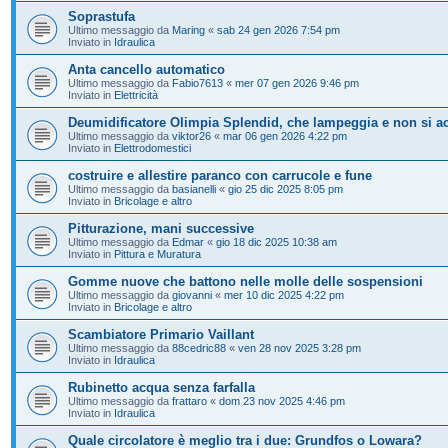
Soprastufa
Ultimo messaggio da
Maring
«
sab 24 gen 2026 7:54 pm
Inviato in
Idraulica
Anta cancello automatico
Ultimo messaggio da
Fabio7613
«
mer 07 gen 2026 9:46 pm
Inviato in
Elettricità
Deumidificatore Olimpia Splendid, che lampeggia e non si a
Ultimo messaggio da
viktor26
«
mar 06 gen 2026 4:22 pm
Inviato in
Elettrodomestici
costruire e allestire paranco con carrucole e fune
Ultimo messaggio da
basianelli
«
gio 25 dic 2025 8:05 pm
Inviato in
Bricolage e altro
Pitturazione, mani successive
Ultimo messaggio da
Edmar
«
gio 18 dic 2025 10:38 am
Inviato in
Pittura e Muratura
Gomme nuove che battono nelle molle delle sospensioni
Ultimo messaggio da
giovanni
«
mer 10 dic 2025 4:22 pm
Inviato in
Bricolage e altro
Scambiatore Primario Vaillant
Ultimo messaggio da
88cedric88
«
ven 28 nov 2025 3:28 pm
Inviato in
Idraulica
Rubinetto acqua senza farfalla
Ultimo messaggio da
frattaro
«
dom 23 nov 2025 4:46 pm
Inviato in
Idraulica
Quale circolatore è meglio tra i due: Grundfos o Lowara?