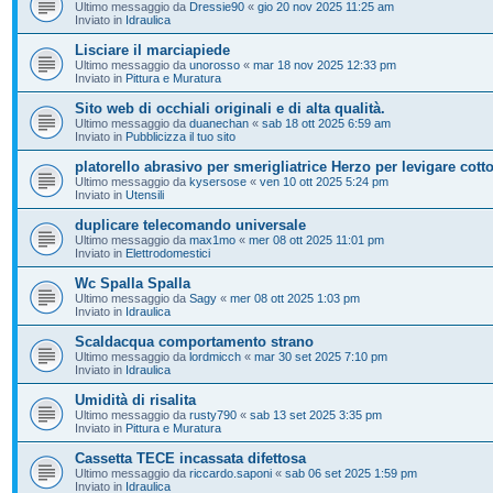
Ultimo messaggio da
Dressie90
«
gio 20 nov 2025 11:25 am
Inviato in
Idraulica
Lisciare il marciapiede
Ultimo messaggio da
unorosso
«
mar 18 nov 2025 12:33 pm
Inviato in
Pittura e Muratura
Sito web di occhiali originali e di alta qualità.
Ultimo messaggio da
duanechan
«
sab 18 ott 2025 6:59 am
Inviato in
Pubblicizza il tuo sito
platorello abrasivo per smerigliatrice Herzo per levigare cott
Ultimo messaggio da
kysersose
«
ven 10 ott 2025 5:24 pm
Inviato in
Utensili
duplicare telecomando universale
Ultimo messaggio da
max1mo
«
mer 08 ott 2025 11:01 pm
Inviato in
Elettrodomestici
Wc Spalla Spalla
Ultimo messaggio da
Sagy
«
mer 08 ott 2025 1:03 pm
Inviato in
Idraulica
Scaldacqua comportamento strano
Ultimo messaggio da
lordmicch
«
mar 30 set 2025 7:10 pm
Inviato in
Idraulica
Umidità di risalita
Ultimo messaggio da
rusty790
«
sab 13 set 2025 3:35 pm
Inviato in
Pittura e Muratura
Cassetta TECE incassata difettosa
Ultimo messaggio da
riccardo.saponi
«
sab 06 set 2025 1:59 pm
Inviato in
Idraulica