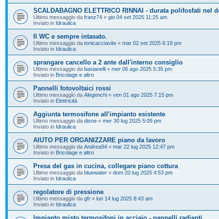
SCALDABAGNO ELETTRICO RINNAI - durata polifosfati nel d
Ultimo messaggio da
franz74
«
gio 04 set 2025 11:25 am
Inviato in
Idraulica
Il WC e sempre intasato.
Ultimo messaggio da
tonicacciavite
«
mar 02 set 2025 6:19 pm
Inviato in
Idraulica
sprangare cancello a 2 ante dall'interno consiglio
Ultimo messaggio da
basianelli
«
mer 06 ago 2025 5:35 pm
Inviato in
Bricolage e altro
Pannelli fotovoltaici rossi
Ultimo messaggio da
Alegenchi
«
ven 01 ago 2025 7:15 pm
Inviato in
Elettricità
Aggiunta termosifone all'impianto esistente
Ultimo messaggio da
disne
«
mer 30 lug 2025 5:09 pm
Inviato in
Idraulica
AIUTO PER ORGANIZZARE piano da lavoro
Ultimo messaggio da
Andrea94
«
mar 22 lug 2025 12:47 pm
Inviato in
Bricolage e altro
Presa del gas in cucina, collegare piano cottura
Ultimo messaggio da
bluewater
«
dom 20 lug 2025 4:53 pm
Inviato in
Idraulica
regolatore di pressione
Ultimo messaggio da
gfr
«
lun 14 lug 2025 8:43 am
Inviato in
Idraulica
Impianto misto termosifoni in acciaio - pannelli radianti