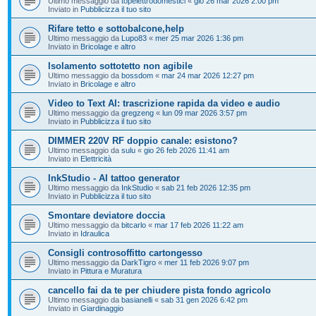
Ultimo messaggio da
topelettrodomestici
«
gio 26 mar 2026 2:00 pm
Inviato in
Pubblicizza il tuo sito
Rifare tetto e sottobalcone,help
Ultimo messaggio da
Lupo83
«
mer 25 mar 2026 1:36 pm
Inviato in
Bricolage e altro
Isolamento sottotetto non agibile
Ultimo messaggio da
bossdom
«
mar 24 mar 2026 12:27 pm
Inviato in
Bricolage e altro
Video to Text AI: trascrizione rapida da video e audio
Ultimo messaggio da
gregzeng
«
lun 09 mar 2026 3:57 pm
Inviato in
Pubblicizza il tuo sito
DIMMER 220V RF doppio canale: esistono?
Ultimo messaggio da
sulu
«
gio 26 feb 2026 11:41 am
Inviato in
Elettricità
InkStudio - AI tattoo generator
Ultimo messaggio da
InkStudio
«
sab 21 feb 2026 12:35 pm
Inviato in
Pubblicizza il tuo sito
Smontare deviatore doccia
Ultimo messaggio da
bitcarlo
«
mar 17 feb 2026 11:22 am
Inviato in
Idraulica
Consigli controsoffitto cartongesso
Ultimo messaggio da
DarkTigro
«
mer 11 feb 2026 9:07 pm
Inviato in
Pittura e Muratura
cancello fai da te per chiudere pista fondo agricolo
Ultimo messaggio da
basianelli
«
sab 31 gen 2026 6:42 pm
Inviato in
Giardinaggio