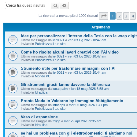
Cerca
Ricerca avanzata
Pagina
1
di
20
1
2
3
4
La ricerca ha trovato più di 1000 risultati
Argomenti
Idee per personalizzare l’interno della Tesla con le wrap digit
Ultimo messaggio da
lier0021
«
ven 03 lug 2026 10:47 am
Inviato in
Pubblicizza il tuo sito
Come ho risolto alcuni lavori creativi con l’AI video
Ultimo messaggio da
lier0021
«
ven 03 lug 2026 10:47 am
Inviato in
Pubblicizza il tuo sito
Strumento utile per trasformare immagini con l’AI
Ultimo messaggio da
lier0021
«
ven 03 lug 2026 10:44 am
Inviato in
Mondo PC
Gli strumenti giusti fanno davvero la differenza
Ultimo messaggio da
lucaspalm
«
lun 18 mag 2026 6:58 am
Inviato in
Idraulica
Pronto Moda in Valdarno by Immagine Abbigliamento
Ultimo messaggio da
infoseps
«
mer 06 mag 2026 1:41 pm
Inviato in
Pubblicizza il tuo sito
Vaso di espansione
Ultimo messaggio da
fhlipp
«
mer 29 apr 2026 9:35 am
Inviato in
Idraulica
se hai un problema con gli elettrodomestici ti aiutiamo noi