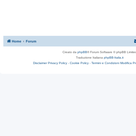
Home
Forum
Creato da
phpBB
® Forum Software © phpBB Limite
Traduzione Italiana
phpBB-Italia.it
Disclaimer
Privacy Policy -
Cookie Policy -
Termini e Condizioni
Modifica P