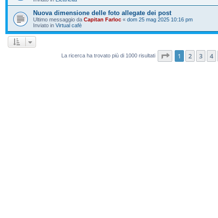
Nuova dimensione delle foto allegate dei post
Ultimo messaggio da
Capitan Farloc
«
dom 25 mag 2025 10:16 pm
Inviato in
Virtual cafè
Pagina
1
di
20
1
2
3
4
La ricerca ha trovato più di 1000 risultati