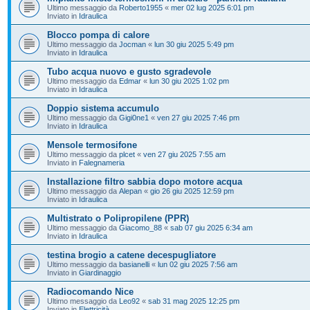
Ultimo messaggio da
Roberto1955
«
mer 02 lug 2025 6:01 pm
Inviato in
Idraulica
Blocco pompa di calore
Ultimo messaggio da
Jocman
«
lun 30 giu 2025 5:49 pm
Inviato in
Idraulica
Tubo acqua nuovo e gusto sgradevole
Ultimo messaggio da
Edmar
«
lun 30 giu 2025 1:02 pm
Inviato in
Idraulica
Doppio sistema accumulo
Ultimo messaggio da
Gigi0ne1
«
ven 27 giu 2025 7:46 pm
Inviato in
Idraulica
Mensole termosifone
Ultimo messaggio da
plcet
«
ven 27 giu 2025 7:55 am
Inviato in
Falegnameria
Installazione filtro sabbia dopo motore acqua
Ultimo messaggio da
Alepan
«
gio 26 giu 2025 12:59 pm
Inviato in
Idraulica
Multistrato o Polipropilene (PPR)
Ultimo messaggio da
Giacomo_88
«
sab 07 giu 2025 6:34 am
Inviato in
Idraulica
testina brogio a catene decespugliatore
Ultimo messaggio da
basianelli
«
lun 02 giu 2025 7:56 am
Inviato in
Giardinaggio
Radiocomando Nice
Ultimo messaggio da
Leo92
«
sab 31 mag 2025 12:25 pm
Inviato in
Elettricità