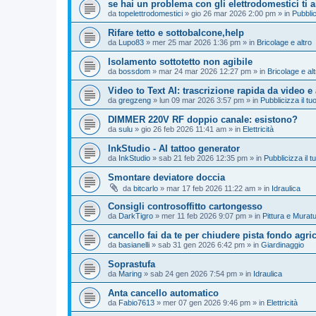
se hai un problema con gli elettrodomestici ti 
da
topelettrodomestici
»
gio 26 mar 2026 2:00 pm
» in
Pubblic
Rifare tetto e sottobalcone,help
da
Lupo83
»
mer 25 mar 2026 1:36 pm
» in
Bricolage e altro
Isolamento sottotetto non agibile
da
bossdom
»
mar 24 mar 2026 12:27 pm
» in
Bricolage e alt
Video to Text AI: trascrizione rapida da video e
da
gregzeng
»
lun 09 mar 2026 3:57 pm
» in
Pubblicizza il tuo
DIMMER 220V RF doppio canale: esistono?
da
sulu
»
gio 26 feb 2026 11:41 am
» in
Elettricità
InkStudio - AI tattoo generator
da
InkStudio
»
sab 21 feb 2026 12:35 pm
» in
Pubblicizza il tu
Smontare deviatore doccia
da
bitcarlo
»
mar 17 feb 2026 11:22 am
» in
Idraulica
Consigli controsoffitto cartongesso
da
DarkTigro
»
mer 11 feb 2026 9:07 pm
» in
Pittura e Murat
cancello fai da te per chiudere pista fondo agri
da
basianelli
»
sab 31 gen 2026 6:42 pm
» in
Giardinaggio
Soprastufa
da
Maring
»
sab 24 gen 2026 7:54 pm
» in
Idraulica
Anta cancello automatico
da
Fabio7613
»
mer 07 gen 2026 9:46 pm
» in
Elettricità