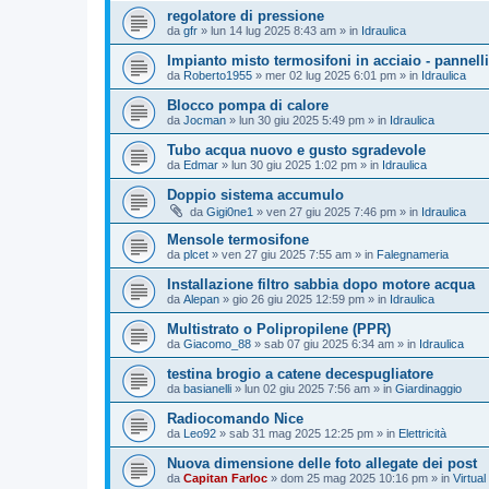
regolatore di pressione
da
gfr
»
lun 14 lug 2025 8:43 am
» in
Idraulica
Impianto misto termosifoni in acciaio - pannelli
da
Roberto1955
»
mer 02 lug 2025 6:01 pm
» in
Idraulica
Blocco pompa di calore
da
Jocman
»
lun 30 giu 2025 5:49 pm
» in
Idraulica
Tubo acqua nuovo e gusto sgradevole
da
Edmar
»
lun 30 giu 2025 1:02 pm
» in
Idraulica
Doppio sistema accumulo
da
Gigi0ne1
»
ven 27 giu 2025 7:46 pm
» in
Idraulica
Mensole termosifone
da
plcet
»
ven 27 giu 2025 7:55 am
» in
Falegnameria
Installazione filtro sabbia dopo motore acqua
da
Alepan
»
gio 26 giu 2025 12:59 pm
» in
Idraulica
Multistrato o Polipropilene (PPR)
da
Giacomo_88
»
sab 07 giu 2025 6:34 am
» in
Idraulica
testina brogio a catene decespugliatore
da
basianelli
»
lun 02 giu 2025 7:56 am
» in
Giardinaggio
Radiocomando Nice
da
Leo92
»
sab 31 mag 2025 12:25 pm
» in
Elettricità
Nuova dimensione delle foto allegate dei post
da
Capitan Farloc
»
dom 25 mag 2025 10:16 pm
» in
Virtual