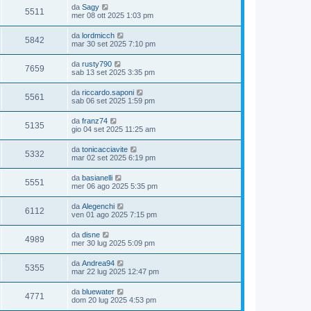
da
Sagy
5511
mer 08 ott 2025 1:03 pm
da
lordmicch
5842
mar 30 set 2025 7:10 pm
da
rusty790
7659
sab 13 set 2025 3:35 pm
da
riccardo.saponi
5561
sab 06 set 2025 1:59 pm
da
franz74
5135
gio 04 set 2025 11:25 am
da
tonicacciavite
5332
mar 02 set 2025 6:19 pm
da
basianelli
5551
mer 06 ago 2025 5:35 pm
da
Alegenchi
6112
ven 01 ago 2025 7:15 pm
da
disne
4989
mer 30 lug 2025 5:09 pm
da
Andrea94
5355
mar 22 lug 2025 12:47 pm
da
bluewater
4771
dom 20 lug 2025 4:53 pm