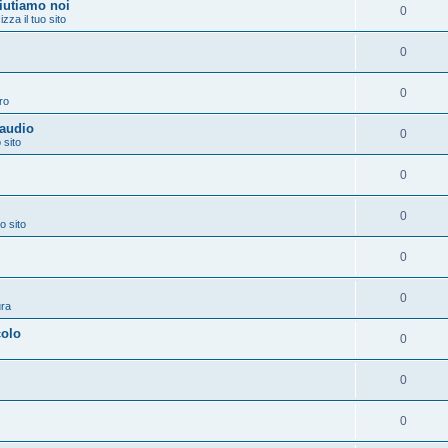
aiutiamo noi
0
izza il tuo sito
0
0
ro
 audio
0
 sito
0
0
o sito
0
0
ura
colo
0
0
0