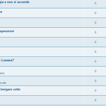
ia e non si accende
0
ne
0
0
spensioni
0
0
0
 o Lowara?
0
0
tura
0
o sito
 levigare cotto
0
0