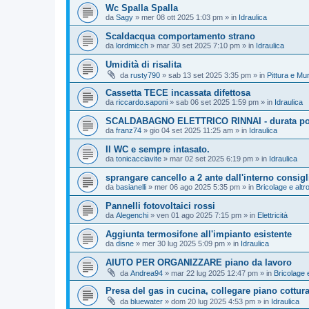
Wc Spalla Spalla
da
Sagy
»
mer 08 ott 2025 1:03 pm
» in
Idraulica
Scaldacqua comportamento strano
da
lordmicch
»
mar 30 set 2025 7:10 pm
» in
Idraulica
Umidità di risalita
da
rusty790
»
sab 13 set 2025 3:35 pm
» in
Pittura e Mu
Cassetta TECE incassata difettosa
da
riccardo.saponi
»
sab 06 set 2025 1:59 pm
» in
Idraulica
SCALDABAGNO ELETTRICO RINNAI - durata polif
da
franz74
»
gio 04 set 2025 11:25 am
» in
Idraulica
Il WC e sempre intasato.
da
tonicacciavite
»
mar 02 set 2025 6:19 pm
» in
Idraulica
sprangare cancello a 2 ante dall'interno consigl
da
basianelli
»
mer 06 ago 2025 5:35 pm
» in
Bricolage e altr
Pannelli fotovoltaici rossi
da
Alegenchi
»
ven 01 ago 2025 7:15 pm
» in
Elettricità
Aggiunta termosifone all'impianto esistente
da
disne
»
mer 30 lug 2025 5:09 pm
» in
Idraulica
AIUTO PER ORGANIZZARE piano da lavoro
da
Andrea94
»
mar 22 lug 2025 12:47 pm
» in
Bricolage e
Presa del gas in cucina, collegare piano cottur
da
bluewater
»
dom 20 lug 2025 4:53 pm
» in
Idraulica