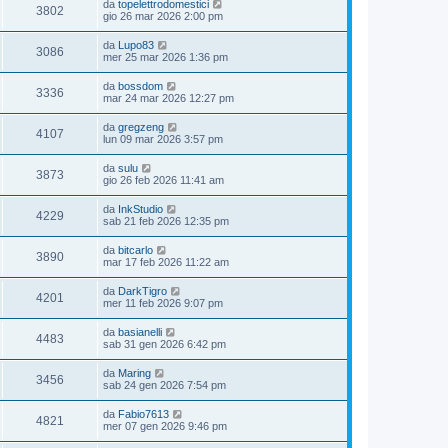
da
topelettrodomestici
3802
gio 26 mar 2026 2:00 pm
da
Lupo83
3086
mer 25 mar 2026 1:36 pm
da
bossdom
3336
mar 24 mar 2026 12:27 pm
da
gregzeng
4107
lun 09 mar 2026 3:57 pm
da
sulu
3873
gio 26 feb 2026 11:41 am
da
InkStudio
4229
sab 21 feb 2026 12:35 pm
da
bitcarlo
3890
mar 17 feb 2026 11:22 am
da
DarkTigro
4201
mer 11 feb 2026 9:07 pm
da
basianelli
4483
sab 31 gen 2026 6:42 pm
da
Maring
3456
sab 24 gen 2026 7:54 pm
da
Fabio7613
4821
mer 07 gen 2026 9:46 pm