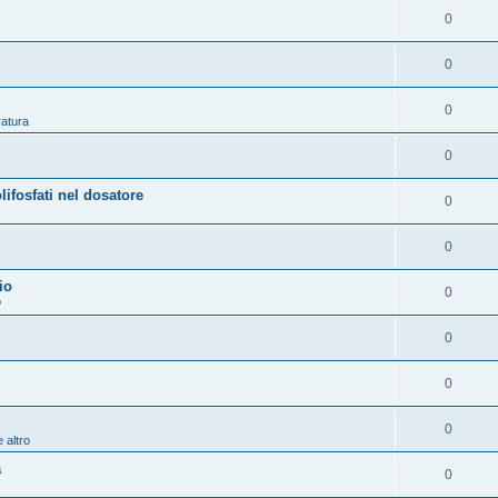
0
0
0
ratura
0
osfati nel dosatore
0
0
io
0
o
0
0
0
 altro
a
0