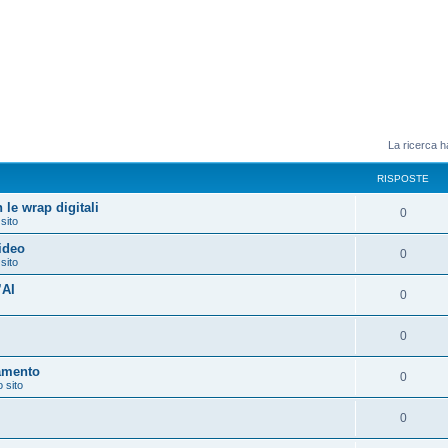
La ricerca ha
RISPOSTE
 le wrap digitali
0
 sito
video
0
 sito
’AI
0
0
amento
0
o sito
0