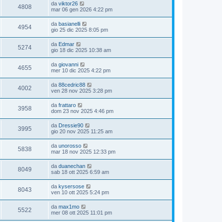
da
viktor26
4808
mar 06 gen 2026 4:22 pm
da
basianelli
4954
gio 25 dic 2025 8:05 pm
da
Edmar
5274
gio 18 dic 2025 10:38 am
da
giovanni
4655
mer 10 dic 2025 4:22 pm
da
88cedric88
4002
ven 28 nov 2025 3:28 pm
da
frattaro
3958
dom 23 nov 2025 4:46 pm
da
Dressie90
3995
gio 20 nov 2025 11:25 am
da
unorosso
5838
mar 18 nov 2025 12:33 pm
da
duanechan
8049
sab 18 ott 2025 6:59 am
da
kysersose
8043
ven 10 ott 2025 5:24 pm
da
max1mo
5522
mer 08 ott 2025 11:01 pm