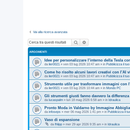
Vai alla ricerca avanzata
Cerca
Ricerca avanzata
ARGOMENTI
Idee per personalizzare l’interno della Tesla con
da
lier0021
»
ven 03 lug 2026 10:47 am
» in
Pubblicizza il tuo
Come ho risolto alcuni lavori creativi con l’AI 
da
lier0021
»
ven 03 lug 2026 10:47 am
» in
Pubblicizza il tuo
Strumento utile per trasformare immagini con l
da
lier0021
»
ven 03 lug 2026 10:44 am
» in
Mondo PC
Gli strumenti giusti fanno davvero la differenza
da
lucaspalm
»
lun 18 mag 2026 6:58 am
» in
Idraulica
Pronto Moda in Valdarno by Immagine Abbigli
da
infoseps
»
mer 06 mag 2026 1:41 pm
» in
Pubblicizza il tu
Vaso di espansione
da
fhlipp
»
mer 29 apr 2026 9:35 am
» in
Idraulica