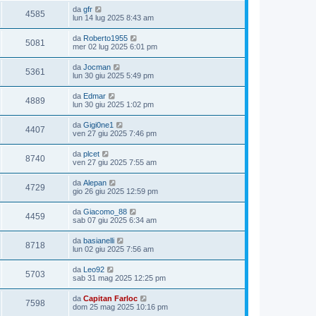
da
gfr
4585
lun 14 lug 2025 8:43 am
da
Roberto1955
5081
mer 02 lug 2025 6:01 pm
da
Jocman
5361
lun 30 giu 2025 5:49 pm
da
Edmar
4889
lun 30 giu 2025 1:02 pm
da
Gigi0ne1
4407
ven 27 giu 2025 7:46 pm
da
plcet
8740
ven 27 giu 2025 7:55 am
da
Alepan
4729
gio 26 giu 2025 12:59 pm
da
Giacomo_88
4459
sab 07 giu 2025 6:34 am
da
basianelli
8718
lun 02 giu 2025 7:56 am
da
Leo92
5703
sab 31 mag 2025 12:25 pm
da
Capitan Farloc
7598
dom 25 mag 2025 10:16 pm