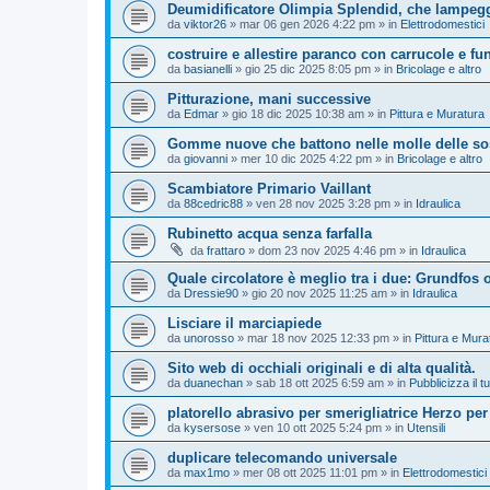
Deumidificatore Olimpia Splendid, che lampegg
da
viktor26
»
mar 06 gen 2026 4:22 pm
» in
Elettrodomestici
costruire e allestire paranco con carrucole e fu
da
basianelli
»
gio 25 dic 2025 8:05 pm
» in
Bricolage e altro
Pitturazione, mani successive
da
Edmar
»
gio 18 dic 2025 10:38 am
» in
Pittura e Muratura
Gomme nuove che battono nelle molle delle so
da
giovanni
»
mer 10 dic 2025 4:22 pm
» in
Bricolage e altro
Scambiatore Primario Vaillant
da
88cedric88
»
ven 28 nov 2025 3:28 pm
» in
Idraulica
Rubinetto acqua senza farfalla
da
frattaro
»
dom 23 nov 2025 4:46 pm
» in
Idraulica
Quale circolatore è meglio tra i due: Grundfos
da
Dressie90
»
gio 20 nov 2025 11:25 am
» in
Idraulica
Lisciare il marciapiede
da
unorosso
»
mar 18 nov 2025 12:33 pm
» in
Pittura e Mura
Sito web di occhiali originali e di alta qualità.
da
duanechan
»
sab 18 ott 2025 6:59 am
» in
Pubblicizza il tu
platorello abrasivo per smerigliatrice Herzo per
da
kysersose
»
ven 10 ott 2025 5:24 pm
» in
Utensili
duplicare telecomando universale
da
max1mo
»
mer 08 ott 2025 11:01 pm
» in
Elettrodomestici