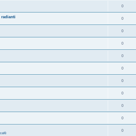
0
 radianti
0
0
0
0
0
0
0
0
0
0
 cafè