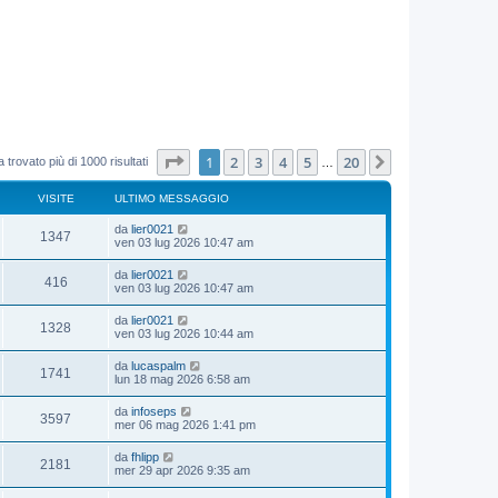
Pagina
1
di
20
1
2
3
4
5
20
Prossimo
 trovato più di 1000 risultati
…
VISITE
ULTIMO MESSAGGIO
da
lier0021
1347
ven 03 lug 2026 10:47 am
da
lier0021
416
ven 03 lug 2026 10:47 am
da
lier0021
1328
ven 03 lug 2026 10:44 am
da
lucaspalm
1741
lun 18 mag 2026 6:58 am
da
infoseps
3597
mer 06 mag 2026 1:41 pm
da
fhlipp
2181
mer 29 apr 2026 9:35 am