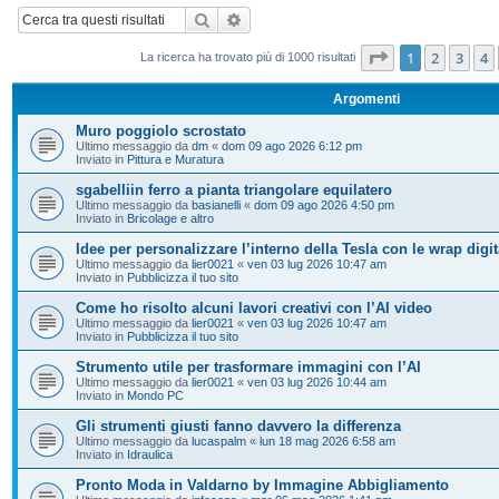
Cerca
Ricerca avanzata
Pagina
1
di
20
1
2
3
4
La ricerca ha trovato più di 1000 risultati
Argomenti
Muro poggiolo scrostato
Ultimo messaggio da
dm
«
dom 09 ago 2026 6:12 pm
Inviato in
Pittura e Muratura
sgabelliin ferro a pianta triangolare equilatero
Ultimo messaggio da
basianelli
«
dom 09 ago 2026 4:50 pm
Inviato in
Bricolage e altro
Idee per personalizzare l’interno della Tesla con le wrap digit
Ultimo messaggio da
lier0021
«
ven 03 lug 2026 10:47 am
Inviato in
Pubblicizza il tuo sito
Come ho risolto alcuni lavori creativi con l’AI video
Ultimo messaggio da
lier0021
«
ven 03 lug 2026 10:47 am
Inviato in
Pubblicizza il tuo sito
Strumento utile per trasformare immagini con l’AI
Ultimo messaggio da
lier0021
«
ven 03 lug 2026 10:44 am
Inviato in
Mondo PC
Gli strumenti giusti fanno davvero la differenza
Ultimo messaggio da
lucaspalm
«
lun 18 mag 2026 6:58 am
Inviato in
Idraulica
Pronto Moda in Valdarno by Immagine Abbigliamento