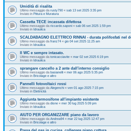
Umidità di risalita
Ultimo messaggio da
rusty790
«
sab 13 set 2025 3:35 pm
Inviato in
Pittura e Muratura
Cassetta TECE incassata difettosa
Ultimo messaggio da
riccardo.saponi
«
sab 06 set 2025 1:59 pm
Inviato in
Idraulica
SCALDABAGNO ELETTRICO RINNAI - durata polifosfati nel d
Ultimo messaggio da
franz74
«
gio 04 set 2025 11:25 am
Inviato in
Idraulica
Il WC e sempre intasato.
Ultimo messaggio da
tonicacciavite
«
mar 02 set 2025 6:19 pm
Inviato in
Idraulica
sprangare cancello a 2 ante dall'interno consiglio
Ultimo messaggio da
basianelli
«
mer 06 ago 2025 5:35 pm
Inviato in
Bricolage e altro
Pannelli fotovoltaici rossi
Ultimo messaggio da
Alegenchi
«
ven 01 ago 2025 7:15 pm
Inviato in
Elettricità
Aggiunta termosifone all'impianto esistente
Ultimo messaggio da
disne
«
mer 30 lug 2025 5:09 pm
Inviato in
Idraulica
AIUTO PER ORGANIZZARE piano da lavoro
Ultimo messaggio da
Andrea94
«
mar 22 lug 2025 12:47 pm
Inviato in
Bricolage e altro
Presa del gas in cucina, collegare piano cottura