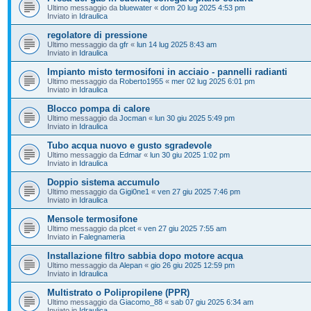
Ultimo messaggio da
bluewater
«
dom 20 lug 2025 4:53 pm
Inviato in
Idraulica
regolatore di pressione
Ultimo messaggio da
gfr
«
lun 14 lug 2025 8:43 am
Inviato in
Idraulica
Impianto misto termosifoni in acciaio - pannelli radianti
Ultimo messaggio da
Roberto1955
«
mer 02 lug 2025 6:01 pm
Inviato in
Idraulica
Blocco pompa di calore
Ultimo messaggio da
Jocman
«
lun 30 giu 2025 5:49 pm
Inviato in
Idraulica
Tubo acqua nuovo e gusto sgradevole
Ultimo messaggio da
Edmar
«
lun 30 giu 2025 1:02 pm
Inviato in
Idraulica
Doppio sistema accumulo
Ultimo messaggio da
Gigi0ne1
«
ven 27 giu 2025 7:46 pm
Inviato in
Idraulica
Mensole termosifone
Ultimo messaggio da
plcet
«
ven 27 giu 2025 7:55 am
Inviato in
Falegnameria
Installazione filtro sabbia dopo motore acqua
Ultimo messaggio da
Alepan
«
gio 26 giu 2025 12:59 pm
Inviato in
Idraulica
Multistrato o Polipropilene (PPR)
Ultimo messaggio da
Giacomo_88
«
sab 07 giu 2025 6:34 am
Inviato in
Idraulica