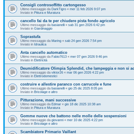
Consigli controsoffitto cartongesso
Ultimo messaggio da
DarkTigro
«
mer 11 feb 2026 9:07 pm
Inviato in
Pittura e Muratura
cancello fai da te per chiudere pista fondo agricolo
Ultimo messaggio da
basianelli
«
sab 31 gen 2026 6:42 pm
Inviato in
Giardinaggio
Soprastufa
Ultimo messaggio da
Maring
«
sab 24 gen 2026 7:54 pm
Inviato in
Idraulica
Anta cancello automatico
Ultimo messaggio da
Fabio7613
«
mer 07 gen 2026 9:46 pm
Inviato in
Elettricità
Deumidificatore Olimpia Splendid, che lampeggia e non si a
Ultimo messaggio da
viktor26
«
mar 06 gen 2026 4:22 pm
Inviato in
Elettrodomestici
costruire e allestire paranco con carrucole e fune
Ultimo messaggio da
basianelli
«
gio 25 dic 2025 8:05 pm
Inviato in
Bricolage e altro
Pitturazione, mani successive
Ultimo messaggio da
Edmar
«
gio 18 dic 2025 10:38 am
Inviato in
Pittura e Muratura
Gomme nuove che battono nelle molle delle sospensioni
Ultimo messaggio da
giovanni
«
mer 10 dic 2025 4:22 pm
Inviato in
Bricolage e altro
Scambiatore Primario Vaillant