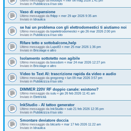
Ultimo messaggio da
infoseps
«
mer 06 mag 2026 1:41 pm
Inviato in
Pubblicizza il tuo sito
Vaso di espansione
Ultimo messaggio da
fhlipp
«
mer 29 apr 2026 9:35 am
Inviato in
Idraulica
se hai un problema con gli elettrodomestici ti aiutiamo noi
Ultimo messaggio da
topelettrodomestici
«
gio 26 mar 2026 2:00 pm
Inviato in
Pubblicizza il tuo sito
Rifare tetto e sottobalcone,help
Ultimo messaggio da
Lupo83
«
mer 25 mar 2026 1:36 pm
Inviato in
Bricolage e altro
Isolamento sottotetto non agibile
Ultimo messaggio da
bossdom
«
mar 24 mar 2026 12:27 pm
Inviato in
Bricolage e altro
Video to Text AI: trascrizione rapida da video e audio
Ultimo messaggio da
gregzeng
«
lun 09 mar 2026 3:57 pm
Inviato in
Pubblicizza il tuo sito
DIMMER 220V RF doppio canale: esistono?
Ultimo messaggio da
sulu
«
gio 26 feb 2026 11:41 am
Inviato in
Elettricità
InkStudio - AI tattoo generator
Ultimo messaggio da
InkStudio
«
sab 21 feb 2026 12:35 pm
Inviato in
Pubblicizza il tuo sito
Smontare deviatore doccia
Ultimo messaggio da
bitcarlo
«
mar 17 feb 2026 11:22 am
Inviato in
Idraulica