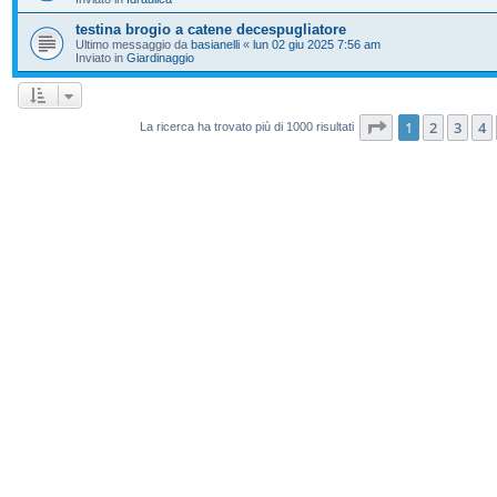
testina brogio a catene decespugliatore
Ultimo messaggio da
basianelli
«
lun 02 giu 2025 7:56 am
Inviato in
Giardinaggio
Pagina
1
di
20
1
2
3
4
La ricerca ha trovato più di 1000 risultati