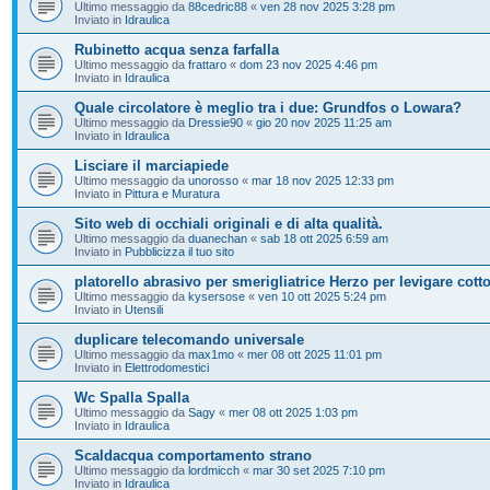
Ultimo messaggio da
88cedric88
«
ven 28 nov 2025 3:28 pm
Inviato in
Idraulica
Rubinetto acqua senza farfalla
Ultimo messaggio da
frattaro
«
dom 23 nov 2025 4:46 pm
Inviato in
Idraulica
Quale circolatore è meglio tra i due: Grundfos o Lowara?
Ultimo messaggio da
Dressie90
«
gio 20 nov 2025 11:25 am
Inviato in
Idraulica
Lisciare il marciapiede
Ultimo messaggio da
unorosso
«
mar 18 nov 2025 12:33 pm
Inviato in
Pittura e Muratura
Sito web di occhiali originali e di alta qualità.
Ultimo messaggio da
duanechan
«
sab 18 ott 2025 6:59 am
Inviato in
Pubblicizza il tuo sito
platorello abrasivo per smerigliatrice Herzo per levigare cott
Ultimo messaggio da
kysersose
«
ven 10 ott 2025 5:24 pm
Inviato in
Utensili
duplicare telecomando universale
Ultimo messaggio da
max1mo
«
mer 08 ott 2025 11:01 pm
Inviato in
Elettrodomestici
Wc Spalla Spalla
Ultimo messaggio da
Sagy
«
mer 08 ott 2025 1:03 pm
Inviato in
Idraulica
Scaldacqua comportamento strano
Ultimo messaggio da
lordmicch
«
mar 30 set 2025 7:10 pm
Inviato in
Idraulica