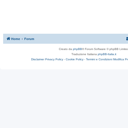
Home
Forum
Creato da
phpBB
® Forum Software © phpBB Limite
Traduzione Italiana
phpBB-Italia.it
Disclaimer
Privacy Policy -
Cookie Policy -
Termini e Condizioni
Modifica P