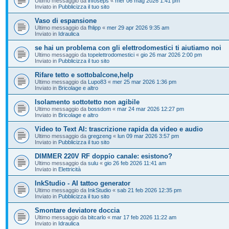
Ultimo messaggio da
infoseps
«
mer 06 mag 2026 1:41 pm
Inviato in
Pubblicizza il tuo sito
Vaso di espansione
Ultimo messaggio da
fhlipp
«
mer 29 apr 2026 9:35 am
Inviato in
Idraulica
se hai un problema con gli elettrodomestici ti aiutiamo noi
Ultimo messaggio da
topelettrodomestici
«
gio 26 mar 2026 2:00 pm
Inviato in
Pubblicizza il tuo sito
Rifare tetto e sottobalcone,help
Ultimo messaggio da
Lupo83
«
mer 25 mar 2026 1:36 pm
Inviato in
Bricolage e altro
Isolamento sottotetto non agibile
Ultimo messaggio da
bossdom
«
mar 24 mar 2026 12:27 pm
Inviato in
Bricolage e altro
Video to Text AI: trascrizione rapida da video e audio
Ultimo messaggio da
gregzeng
«
lun 09 mar 2026 3:57 pm
Inviato in
Pubblicizza il tuo sito
DIMMER 220V RF doppio canale: esistono?
Ultimo messaggio da
sulu
«
gio 26 feb 2026 11:41 am
Inviato in
Elettricità
InkStudio - AI tattoo generator
Ultimo messaggio da
InkStudio
«
sab 21 feb 2026 12:35 pm
Inviato in
Pubblicizza il tuo sito
Smontare deviatore doccia
Ultimo messaggio da
bitcarlo
«
mar 17 feb 2026 11:22 am
Inviato in
Idraulica