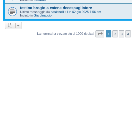
testina brogio a catene decespugliatore
Ultimo messaggio da
basianelli
«
lun 02 giu 2025 7:56 am
Inviato in
Giardinaggio
Pagina
1
di
20
1
2
3
4
La ricerca ha trovato più di 1000 risultati