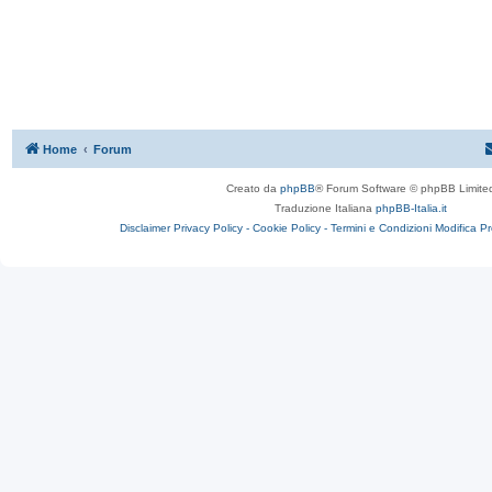
Home
Forum
Creato da
phpBB
® Forum Software © phpBB Limite
Traduzione Italiana
phpBB-Italia.it
Disclaimer
Privacy Policy -
Cookie Policy -
Termini e Condizioni
Modifica P