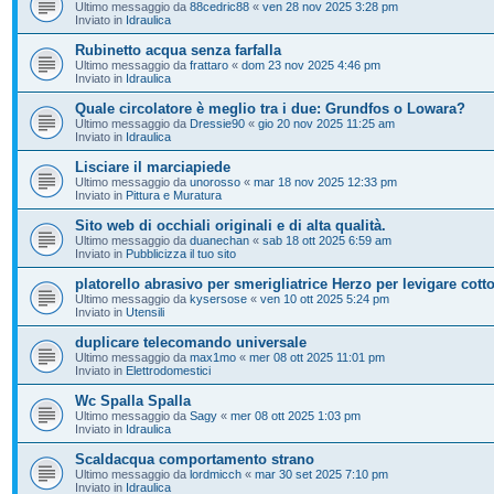
Ultimo messaggio da
88cedric88
«
ven 28 nov 2025 3:28 pm
Inviato in
Idraulica
Rubinetto acqua senza farfalla
Ultimo messaggio da
frattaro
«
dom 23 nov 2025 4:46 pm
Inviato in
Idraulica
Quale circolatore è meglio tra i due: Grundfos o Lowara?
Ultimo messaggio da
Dressie90
«
gio 20 nov 2025 11:25 am
Inviato in
Idraulica
Lisciare il marciapiede
Ultimo messaggio da
unorosso
«
mar 18 nov 2025 12:33 pm
Inviato in
Pittura e Muratura
Sito web di occhiali originali e di alta qualità.
Ultimo messaggio da
duanechan
«
sab 18 ott 2025 6:59 am
Inviato in
Pubblicizza il tuo sito
platorello abrasivo per smerigliatrice Herzo per levigare cott
Ultimo messaggio da
kysersose
«
ven 10 ott 2025 5:24 pm
Inviato in
Utensili
duplicare telecomando universale
Ultimo messaggio da
max1mo
«
mer 08 ott 2025 11:01 pm
Inviato in
Elettrodomestici
Wc Spalla Spalla
Ultimo messaggio da
Sagy
«
mer 08 ott 2025 1:03 pm
Inviato in
Idraulica
Scaldacqua comportamento strano
Ultimo messaggio da
lordmicch
«
mar 30 set 2025 7:10 pm
Inviato in
Idraulica