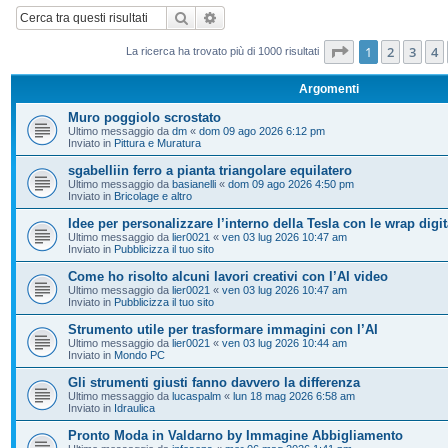
Cerca
Ricerca avanzata
Pagina
1
di
20
1
2
3
4
La ricerca ha trovato più di 1000 risultati
Argomenti
Muro poggiolo scrostato
Ultimo messaggio da
dm
«
dom 09 ago 2026 6:12 pm
Inviato in
Pittura e Muratura
sgabelliin ferro a pianta triangolare equilatero
Ultimo messaggio da
basianelli
«
dom 09 ago 2026 4:50 pm
Inviato in
Bricolage e altro
Idee per personalizzare l’interno della Tesla con le wrap digit
Ultimo messaggio da
lier0021
«
ven 03 lug 2026 10:47 am
Inviato in
Pubblicizza il tuo sito
Come ho risolto alcuni lavori creativi con l’AI video
Ultimo messaggio da
lier0021
«
ven 03 lug 2026 10:47 am
Inviato in
Pubblicizza il tuo sito
Strumento utile per trasformare immagini con l’AI
Ultimo messaggio da
lier0021
«
ven 03 lug 2026 10:44 am
Inviato in
Mondo PC
Gli strumenti giusti fanno davvero la differenza
Ultimo messaggio da
lucaspalm
«
lun 18 mag 2026 6:58 am
Inviato in
Idraulica
Pronto Moda in Valdarno by Immagine Abbigliamento