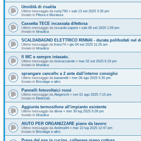
Umidità di risalita
Ultimo messaggio da
rusty790
«
sab 13 set 2025 3:35 pm
Inviato in
Pittura e Muratura
Cassetta TECE incassata difettosa
Ultimo messaggio da
riccardo.saponi
«
sab 06 set 2025 1:59 pm
Inviato in
Idraulica
SCALDABAGNO ELETTRICO RINNAI - durata polifosfati nel d
Ultimo messaggio da
franz74
«
gio 04 set 2025 11:25 am
Inviato in
Idraulica
Il WC e sempre intasato.
Ultimo messaggio da
tonicacciavite
«
mar 02 set 2025 6:19 pm
Inviato in
Idraulica
sprangare cancello a 2 ante dall'interno consiglio
Ultimo messaggio da
basianelli
«
mer 06 ago 2025 5:35 pm
Inviato in
Bricolage e altro
Pannelli fotovoltaici rossi
Ultimo messaggio da
Alegenchi
«
ven 01 ago 2025 7:15 pm
Inviato in
Elettricità
Aggiunta termosifone all'impianto esistente
Ultimo messaggio da
disne
«
mer 30 lug 2025 5:09 pm
Inviato in
Idraulica
AIUTO PER ORGANIZZARE piano da lavoro
Ultimo messaggio da
Andrea94
«
mar 22 lug 2025 12:47 pm
Inviato in
Bricolage e altro
Presa del gas in cucina, collegare piano cottura