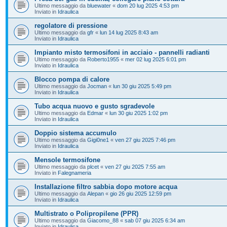
Ultimo messaggio da
bluewater
«
dom 20 lug 2025 4:53 pm
Inviato in
Idraulica
regolatore di pressione
Ultimo messaggio da
gfr
«
lun 14 lug 2025 8:43 am
Inviato in
Idraulica
Impianto misto termosifoni in acciaio - pannelli radianti
Ultimo messaggio da
Roberto1955
«
mer 02 lug 2025 6:01 pm
Inviato in
Idraulica
Blocco pompa di calore
Ultimo messaggio da
Jocman
«
lun 30 giu 2025 5:49 pm
Inviato in
Idraulica
Tubo acqua nuovo e gusto sgradevole
Ultimo messaggio da
Edmar
«
lun 30 giu 2025 1:02 pm
Inviato in
Idraulica
Doppio sistema accumulo
Ultimo messaggio da
Gigi0ne1
«
ven 27 giu 2025 7:46 pm
Inviato in
Idraulica
Mensole termosifone
Ultimo messaggio da
plcet
«
ven 27 giu 2025 7:55 am
Inviato in
Falegnameria
Installazione filtro sabbia dopo motore acqua
Ultimo messaggio da
Alepan
«
gio 26 giu 2025 12:59 pm
Inviato in
Idraulica
Multistrato o Polipropilene (PPR)
Ultimo messaggio da
Giacomo_88
«
sab 07 giu 2025 6:34 am
Inviato in
Idraulica