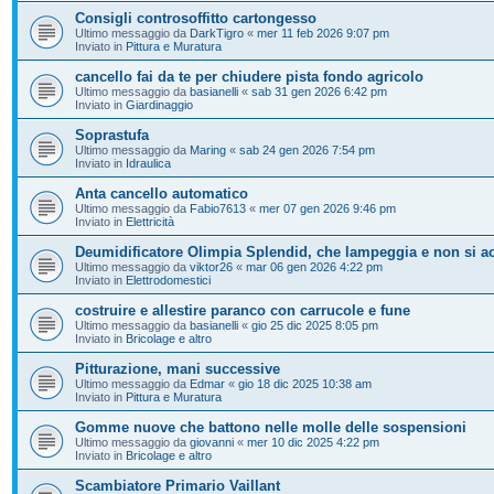
Consigli controsoffitto cartongesso
Ultimo messaggio da
DarkTigro
«
mer 11 feb 2026 9:07 pm
Inviato in
Pittura e Muratura
cancello fai da te per chiudere pista fondo agricolo
Ultimo messaggio da
basianelli
«
sab 31 gen 2026 6:42 pm
Inviato in
Giardinaggio
Soprastufa
Ultimo messaggio da
Maring
«
sab 24 gen 2026 7:54 pm
Inviato in
Idraulica
Anta cancello automatico
Ultimo messaggio da
Fabio7613
«
mer 07 gen 2026 9:46 pm
Inviato in
Elettricità
Deumidificatore Olimpia Splendid, che lampeggia e non si a
Ultimo messaggio da
viktor26
«
mar 06 gen 2026 4:22 pm
Inviato in
Elettrodomestici
costruire e allestire paranco con carrucole e fune
Ultimo messaggio da
basianelli
«
gio 25 dic 2025 8:05 pm
Inviato in
Bricolage e altro
Pitturazione, mani successive
Ultimo messaggio da
Edmar
«
gio 18 dic 2025 10:38 am
Inviato in
Pittura e Muratura
Gomme nuove che battono nelle molle delle sospensioni
Ultimo messaggio da
giovanni
«
mer 10 dic 2025 4:22 pm
Inviato in
Bricolage e altro
Scambiatore Primario Vaillant