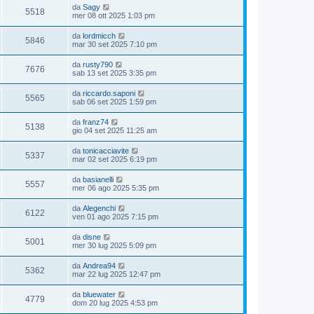
da
Sagy
5518
mer 08 ott 2025 1:03 pm
da
lordmicch
5846
mar 30 set 2025 7:10 pm
da
rusty790
7676
sab 13 set 2025 3:35 pm
da
riccardo.saponi
5565
sab 06 set 2025 1:59 pm
da
franz74
5138
gio 04 set 2025 11:25 am
da
tonicacciavite
5337
mar 02 set 2025 6:19 pm
da
basianelli
5557
mer 06 ago 2025 5:35 pm
da
Alegenchi
6122
ven 01 ago 2025 7:15 pm
da
disne
5001
mer 30 lug 2025 5:09 pm
da
Andrea94
5362
mar 22 lug 2025 12:47 pm
da
bluewater
4779
dom 20 lug 2025 4:53 pm