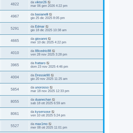
da
viktor26
4822
mar 06 gen 2026 4:22 pm
da
basianelli
4967
gio 25 dic 2025 8:05 pm
da
Edmar
5291
gio 18 dic 2025 10:38 am
da
giovanni
4665
mer 10 dic 2025 4:22 pm
da
88cedric88
4010
ven 28 nov 2025 3:28 pm
da
frattaro
3965
dom 23 nov 2025 4:46 pm
da
Dressie90
4004
gio 20 nov 2025 11:25 am
da
unorosso
5854
mar 18 nov 2025 12:33 pm
da
duanechan
8055
sab 18 ott 2025 6:59 am
da
kysersose
8061
ven 10 ott 2025 5:24 pm
da
max1mo
5527
mer 08 ott 2025 11:01 pm