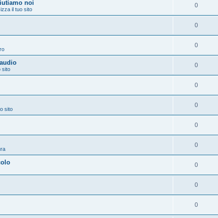
aiutiamo noi
0
izza il tuo sito
0
0
ro
 audio
0
 sito
0
0
o sito
0
0
ura
colo
0
0
0