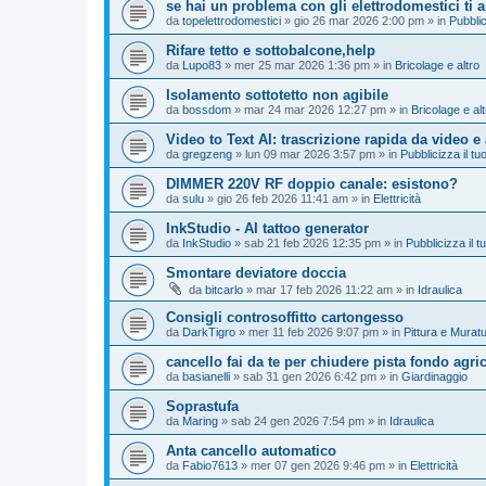
se hai un problema con gli elettrodomestici ti 
da
topelettrodomestici
»
gio 26 mar 2026 2:00 pm
» in
Pubblic
Rifare tetto e sottobalcone,help
da
Lupo83
»
mer 25 mar 2026 1:36 pm
» in
Bricolage e altro
Isolamento sottotetto non agibile
da
bossdom
»
mar 24 mar 2026 12:27 pm
» in
Bricolage e alt
Video to Text AI: trascrizione rapida da video e
da
gregzeng
»
lun 09 mar 2026 3:57 pm
» in
Pubblicizza il tuo
DIMMER 220V RF doppio canale: esistono?
da
sulu
»
gio 26 feb 2026 11:41 am
» in
Elettricità
InkStudio - AI tattoo generator
da
InkStudio
»
sab 21 feb 2026 12:35 pm
» in
Pubblicizza il tu
Smontare deviatore doccia
da
bitcarlo
»
mar 17 feb 2026 11:22 am
» in
Idraulica
Consigli controsoffitto cartongesso
da
DarkTigro
»
mer 11 feb 2026 9:07 pm
» in
Pittura e Murat
cancello fai da te per chiudere pista fondo agri
da
basianelli
»
sab 31 gen 2026 6:42 pm
» in
Giardinaggio
Soprastufa
da
Maring
»
sab 24 gen 2026 7:54 pm
» in
Idraulica
Anta cancello automatico
da
Fabio7613
»
mer 07 gen 2026 9:46 pm
» in
Elettricità