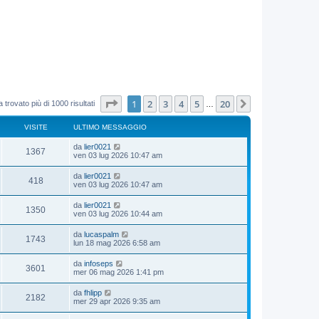
Pagina
1
di
20
1
2
3
4
5
20
Prossimo
 trovato più di 1000 risultati
…
VISITE
ULTIMO MESSAGGIO
da
lier0021
1367
ven 03 lug 2026 10:47 am
da
lier0021
418
ven 03 lug 2026 10:47 am
da
lier0021
1350
ven 03 lug 2026 10:44 am
da
lucaspalm
1743
lun 18 mag 2026 6:58 am
da
infoseps
3601
mer 06 mag 2026 1:41 pm
da
fhlipp
2182
mer 29 apr 2026 9:35 am