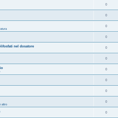
0
0
0
ratura
0
osfati nel dosatore
0
0
io
0
o
0
0
0
 altro
a
0