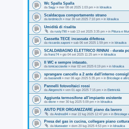
Wc Spalla Spalla
da
Sagy
»
mer 08 ott 2025 1:03 pm
» in
Idraulica
Scaldacqua comportamento strano
da
lordmicch
»
mar 30 set 2025 7:10 pm
» in
Idraulica
Umidità di risalita
da
rusty790
»
sab 13 set 2025 3:35 pm
» in
Pittura e Mu
Cassetta TECE incassata difettosa
da
riccardo.saponi
»
sab 06 set 2025 1:59 pm
» in
Idraulica
SCALDABAGNO ELETTRICO RINNAI - durata polif
da
franz74
»
gio 04 set 2025 11:25 am
» in
Idraulica
Il WC e sempre intasato.
da
tonicacciavite
»
mar 02 set 2025 6:19 pm
» in
Idraulica
sprangare cancello a 2 ante dall'interno consigl
da
basianelli
»
mer 06 ago 2025 5:35 pm
» in
Bricolage e altr
Pannelli fotovoltaici rossi
da
Alegenchi
»
ven 01 ago 2025 7:15 pm
» in
Elettricità
Aggiunta termosifone all'impianto esistente
da
disne
»
mer 30 lug 2025 5:09 pm
» in
Idraulica
AIUTO PER ORGANIZZARE piano da lavoro
da
Andrea94
»
mar 22 lug 2025 12:47 pm
» in
Bricolage e
Presa del gas in cucina, collegare piano cottur
da
bluewater
»
dom 20 lug 2025 4:53 pm
» in
Idraulica