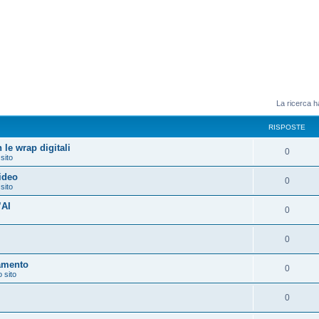
La ricerca ha
RISPOSTE
 le wrap digitali
0
 sito
video
0
 sito
’AI
0
0
amento
0
o sito
0