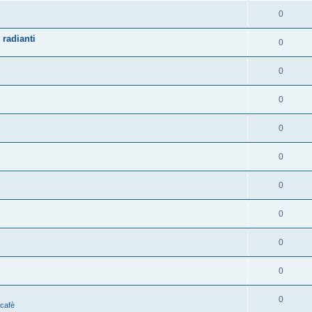
0
 radianti
0
0
0
0
0
0
0
0
0
0
 cafè