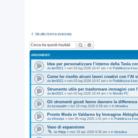
Vai alla ricerca avanzata
Cerca
Ricerca avanzata
ARGOMENTI
Idee per personalizzare l’interno della Tesla con
da
lier0021
»
ven 03 lug 2026 10:47 am
» in
Pubblicizza il tuo
Come ho risolto alcuni lavori creativi con l’AI 
da
lier0021
»
ven 03 lug 2026 10:47 am
» in
Pubblicizza il tuo
Strumento utile per trasformare immagini con l
da
lier0021
»
ven 03 lug 2026 10:44 am
» in
Mondo PC
Gli strumenti giusti fanno davvero la differenza
da
lucaspalm
»
lun 18 mag 2026 6:58 am
» in
Idraulica
Pronto Moda in Valdarno by Immagine Abbigli
da
infoseps
»
mer 06 mag 2026 1:41 pm
» in
Pubblicizza il tu
Vaso di espansione
da
fhlipp
»
mer 29 apr 2026 9:35 am
» in
Idraulica