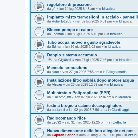
regolatore di pressione
da
gfr
»
lun 14 lug 2025 8:43 am
» in
Idraulica
Impianto misto termosifoni in acciaio - pannelli
da
Roberto1955
»
mer 02 lug 2025 6:01 pm
» in
Idraulica
Blocco pompa di calore
da
Jocman
»
lun 30 giu 2025 5:49 pm
» in
Idraulica
Tubo acqua nuovo e gusto sgradevole
da
Edmar
»
lun 30 giu 2025 1:02 pm
» in
Idraulica
Doppio sistema accumulo
da
Gigi0ne1
»
ven 27 giu 2025 7:46 pm
» in
Idraulica
Mensole termosifone
da
plcet
»
ven 27 giu 2025 7:55 am
» in
Falegnameria
Installazione filtro sabbia dopo motore acqua
da
Alepan
»
gio 26 giu 2025 12:59 pm
» in
Idraulica
Multistrato o Polipropilene (PPR)
da
Giacomo_88
»
sab 07 giu 2025 6:34 am
» in
Idraulica
testina brogio a catene decespugliatore
da
basianelli
»
lun 02 giu 2025 7:56 am
» in
Giardinaggio
Radiocomando Nice
da
Leo92
»
sab 31 mag 2025 12:25 pm
» in
Elettricità
Nuova dimensione delle foto allegate dei post
da
Capitan Farloc
»
dom 25 mag 2025 10:16 pm
» in
Virtual