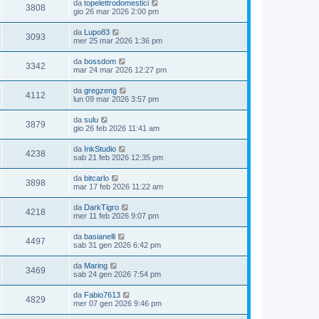
da
topelettrodomestici
3808
gio 26 mar 2026 2:00 pm
da
Lupo83
3093
mer 25 mar 2026 1:36 pm
da
bossdom
3342
mar 24 mar 2026 12:27 pm
da
gregzeng
4112
lun 09 mar 2026 3:57 pm
da
sulu
3879
gio 26 feb 2026 11:41 am
da
InkStudio
4238
sab 21 feb 2026 12:35 pm
da
bitcarlo
3898
mar 17 feb 2026 11:22 am
da
DarkTigro
4218
mer 11 feb 2026 9:07 pm
da
basianelli
4497
sab 31 gen 2026 6:42 pm
da
Maring
3469
sab 24 gen 2026 7:54 pm
da
Fabio7613
4829
mer 07 gen 2026 9:46 pm