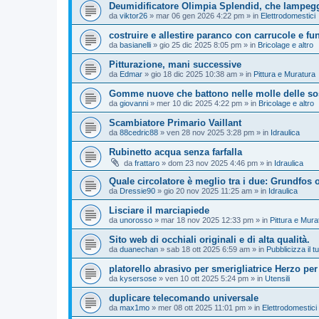
Deumidificatore Olimpia Splendid, che lampegg
da
viktor26
»
mar 06 gen 2026 4:22 pm
» in
Elettrodomestici
costruire e allestire paranco con carrucole e fu
da
basianelli
»
gio 25 dic 2025 8:05 pm
» in
Bricolage e altro
Pitturazione, mani successive
da
Edmar
»
gio 18 dic 2025 10:38 am
» in
Pittura e Muratura
Gomme nuove che battono nelle molle delle so
da
giovanni
»
mer 10 dic 2025 4:22 pm
» in
Bricolage e altro
Scambiatore Primario Vaillant
da
88cedric88
»
ven 28 nov 2025 3:28 pm
» in
Idraulica
Rubinetto acqua senza farfalla
da
frattaro
»
dom 23 nov 2025 4:46 pm
» in
Idraulica
Quale circolatore è meglio tra i due: Grundfos
da
Dressie90
»
gio 20 nov 2025 11:25 am
» in
Idraulica
Lisciare il marciapiede
da
unorosso
»
mar 18 nov 2025 12:33 pm
» in
Pittura e Mura
Sito web di occhiali originali e di alta qualità.
da
duanechan
»
sab 18 ott 2025 6:59 am
» in
Pubblicizza il tu
platorello abrasivo per smerigliatrice Herzo per
da
kysersose
»
ven 10 ott 2025 5:24 pm
» in
Utensili
duplicare telecomando universale
da
max1mo
»
mer 08 ott 2025 11:01 pm
» in
Elettrodomestici