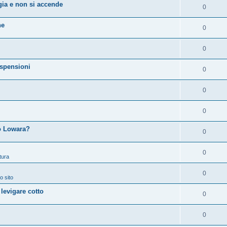
ia e non si accende
0
ne
0
0
spensioni
0
0
0
 o Lowara?
0
0
tura
0
o sito
 levigare cotto
0
0