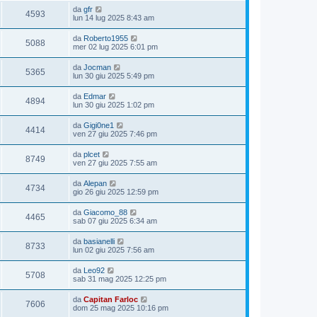
da
gfr
4593
lun 14 lug 2025 8:43 am
da
Roberto1955
5088
mer 02 lug 2025 6:01 pm
da
Jocman
5365
lun 30 giu 2025 5:49 pm
da
Edmar
4894
lun 30 giu 2025 1:02 pm
da
Gigi0ne1
4414
ven 27 giu 2025 7:46 pm
da
plcet
8749
ven 27 giu 2025 7:55 am
da
Alepan
4734
gio 26 giu 2025 12:59 pm
da
Giacomo_88
4465
sab 07 giu 2025 6:34 am
da
basianelli
8733
lun 02 giu 2025 7:56 am
da
Leo92
5708
sab 31 mag 2025 12:25 pm
da
Capitan Farloc
7606
dom 25 mag 2025 10:16 pm