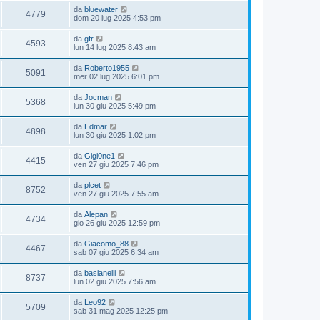
da
bluewater
4779
dom 20 lug 2025 4:53 pm
da
gfr
4593
lun 14 lug 2025 8:43 am
da
Roberto1955
5091
mer 02 lug 2025 6:01 pm
da
Jocman
5368
lun 30 giu 2025 5:49 pm
da
Edmar
4898
lun 30 giu 2025 1:02 pm
da
Gigi0ne1
4415
ven 27 giu 2025 7:46 pm
da
plcet
8752
ven 27 giu 2025 7:55 am
da
Alepan
4734
gio 26 giu 2025 12:59 pm
da
Giacomo_88
4467
sab 07 giu 2025 6:34 am
da
basianelli
8737
lun 02 giu 2025 7:56 am
da
Leo92
5709
sab 31 mag 2025 12:25 pm