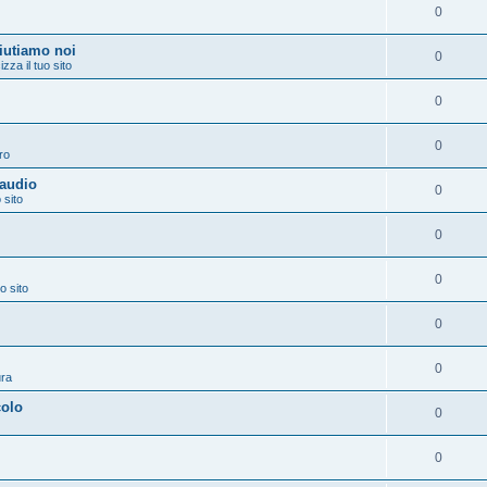
0
aiutiamo noi
0
izza il tuo sito
0
0
ro
 audio
0
 sito
0
0
o sito
0
0
ura
colo
0
0