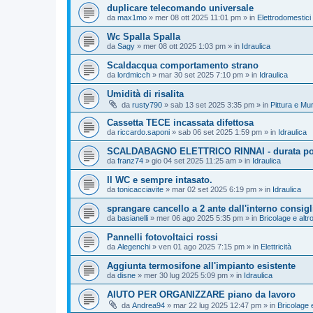
duplicare telecomando universale
da
max1mo
»
mer 08 ott 2025 11:01 pm
» in
Elettrodomestici
Wc Spalla Spalla
da
Sagy
»
mer 08 ott 2025 1:03 pm
» in
Idraulica
Scaldacqua comportamento strano
da
lordmicch
»
mar 30 set 2025 7:10 pm
» in
Idraulica
Umidità di risalita
da
rusty790
»
sab 13 set 2025 3:35 pm
» in
Pittura e Mu
Cassetta TECE incassata difettosa
da
riccardo.saponi
»
sab 06 set 2025 1:59 pm
» in
Idraulica
SCALDABAGNO ELETTRICO RINNAI - durata polif
da
franz74
»
gio 04 set 2025 11:25 am
» in
Idraulica
Il WC e sempre intasato.
da
tonicacciavite
»
mar 02 set 2025 6:19 pm
» in
Idraulica
sprangare cancello a 2 ante dall'interno consigl
da
basianelli
»
mer 06 ago 2025 5:35 pm
» in
Bricolage e altr
Pannelli fotovoltaici rossi
da
Alegenchi
»
ven 01 ago 2025 7:15 pm
» in
Elettricità
Aggiunta termosifone all'impianto esistente
da
disne
»
mer 30 lug 2025 5:09 pm
» in
Idraulica
AIUTO PER ORGANIZZARE piano da lavoro
da
Andrea94
»
mar 22 lug 2025 12:47 pm
» in
Bricolage e