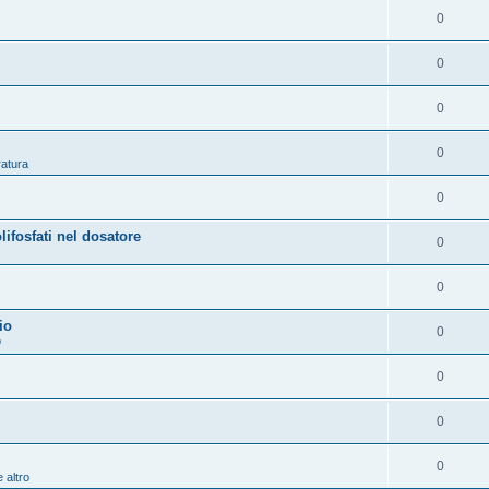
0
0
0
0
ratura
0
osfati nel dosatore
0
0
io
0
o
0
0
0
 altro