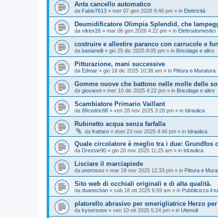
Anta cancello automatico
da
Fabio7613
»
mer 07 gen 2026 9:46 pm
» in
Elettricità
Deumidificatore Olimpia Splendid, che lampegg
da
viktor26
»
mar 06 gen 2026 4:22 pm
» in
Elettrodomestici
costruire e allestire paranco con carrucole e fu
da
basianelli
»
gio 25 dic 2025 8:05 pm
» in
Bricolage e altro
Pitturazione, mani successive
da
Edmar
»
gio 18 dic 2025 10:38 am
» in
Pittura e Muratura
Gomme nuove che battono nelle molle delle so
da
giovanni
»
mer 10 dic 2025 4:22 pm
» in
Bricolage e altro
Scambiatore Primario Vaillant
da
88cedric88
»
ven 28 nov 2025 3:28 pm
» in
Idraulica
Rubinetto acqua senza farfalla
da
frattaro
»
dom 23 nov 2025 4:46 pm
» in
Idraulica
Quale circolatore è meglio tra i due: Grundfos
da
Dressie90
»
gio 20 nov 2025 11:25 am
» in
Idraulica
Lisciare il marciapiede
da
unorosso
»
mar 18 nov 2025 12:33 pm
» in
Pittura e Mura
Sito web di occhiali originali e di alta qualità.
da
duanechan
»
sab 18 ott 2025 6:59 am
» in
Pubblicizza il tu
platorello abrasivo per smerigliatrice Herzo per
da
kysersose
»
ven 10 ott 2025 5:24 pm
» in
Utensili