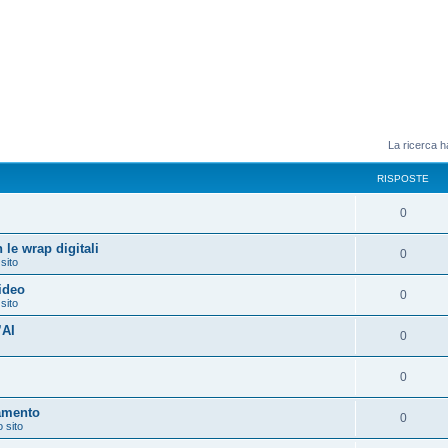
La ricerca ha
RISPOSTE
0
 le wrap digitali
0
 sito
video
0
 sito
’AI
0
0
amento
0
o sito