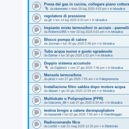
Presa del gas in cucina, collegare piano cottur
da
bluewater
»
dom 20 lug 2025 4:53 pm
» in
Idraulica
regolatore di pressione
da
gfr
»
lun 14 lug 2025 8:43 am
» in
Idraulica
Impianto misto termosifoni in acciaio - pannelli
da
Roberto1955
»
mer 02 lug 2025 6:01 pm
» in
Idraulica
Blocco pompa di calore
da
Jocman
»
lun 30 giu 2025 5:49 pm
» in
Idraulica
Tubo acqua nuovo e gusto sgradevole
da
Edmar
»
lun 30 giu 2025 1:02 pm
» in
Idraulica
Doppio sistema accumulo
da
Gigi0ne1
»
ven 27 giu 2025 7:46 pm
» in
Idraulica
Mensole termosifone
da
plcet
»
ven 27 giu 2025 7:55 am
» in
Falegnameria
Installazione filtro sabbia dopo motore acqua
da
Alepan
»
gio 26 giu 2025 12:59 pm
» in
Idraulica
Multistrato o Polipropilene (PPR)
da
Giacomo_88
»
sab 07 giu 2025 6:34 am
» in
Idraulica
testina brogio a catene decespugliatore
da
basianelli
»
lun 02 giu 2025 7:56 am
» in
Giardinaggio
Radiocomando Nice
da
Leo92
»
sab 31 mag 2025 12:25 pm
» in
Elettricità