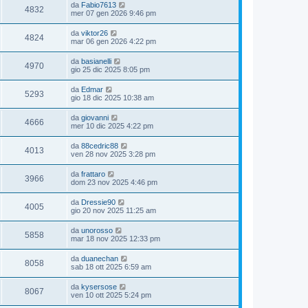
da
Fabio7613
4832
mer 07 gen 2026 9:46 pm
da
viktor26
4824
mar 06 gen 2026 4:22 pm
da
basianelli
4970
gio 25 dic 2025 8:05 pm
da
Edmar
5293
gio 18 dic 2025 10:38 am
da
giovanni
4666
mer 10 dic 2025 4:22 pm
da
88cedric88
4013
ven 28 nov 2025 3:28 pm
da
frattaro
3966
dom 23 nov 2025 4:46 pm
da
Dressie90
4005
gio 20 nov 2025 11:25 am
da
unorosso
5858
mar 18 nov 2025 12:33 pm
da
duanechan
8058
sab 18 ott 2025 6:59 am
da
kysersose
8067
ven 10 ott 2025 5:24 pm