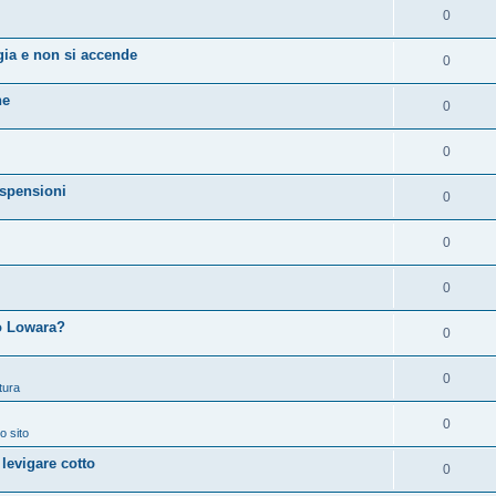
0
ia e non si accende
0
ne
0
0
spensioni
0
0
0
 o Lowara?
0
0
tura
0
o sito
 levigare cotto
0