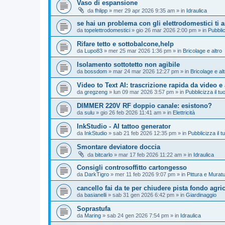
Vaso di espansione
da
fhlipp
»
mer 29 apr 2026 9:35 am
» in
Idraulica
se hai un problema con gli elettrodomestici ti 
da
topelettrodomestici
»
gio 26 mar 2026 2:00 pm
» in
Pubblic
Rifare tetto e sottobalcone,help
da
Lupo83
»
mer 25 mar 2026 1:36 pm
» in
Bricolage e altro
Isolamento sottotetto non agibile
da
bossdom
»
mar 24 mar 2026 12:27 pm
» in
Bricolage e alt
Video to Text AI: trascrizione rapida da video e
da
gregzeng
»
lun 09 mar 2026 3:57 pm
» in
Pubblicizza il tuo
DIMMER 220V RF doppio canale: esistono?
da
sulu
»
gio 26 feb 2026 11:41 am
» in
Elettricità
InkStudio - AI tattoo generator
da
InkStudio
»
sab 21 feb 2026 12:35 pm
» in
Pubblicizza il tu
Smontare deviatore doccia
da
bitcarlo
»
mar 17 feb 2026 11:22 am
» in
Idraulica
Consigli controsoffitto cartongesso
da
DarkTigro
»
mer 11 feb 2026 9:07 pm
» in
Pittura e Murat
cancello fai da te per chiudere pista fondo agri
da
basianelli
»
sab 31 gen 2026 6:42 pm
» in
Giardinaggio
Soprastufa
da
Maring
»
sab 24 gen 2026 7:54 pm
» in
Idraulica