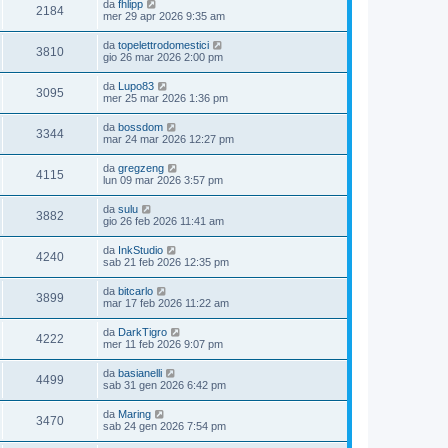
da
fhlipp
2184
mer 29 apr 2026 9:35 am
da
topelettrodomestici
3810
gio 26 mar 2026 2:00 pm
da
Lupo83
3095
mer 25 mar 2026 1:36 pm
da
bossdom
3344
mar 24 mar 2026 12:27 pm
da
gregzeng
4115
lun 09 mar 2026 3:57 pm
da
sulu
3882
gio 26 feb 2026 11:41 am
da
InkStudio
4240
sab 21 feb 2026 12:35 pm
da
bitcarlo
3899
mar 17 feb 2026 11:22 am
da
DarkTigro
4222
mer 11 feb 2026 9:07 pm
da
basianelli
4499
sab 31 gen 2026 6:42 pm
da
Maring
3470
sab 24 gen 2026 7:54 pm