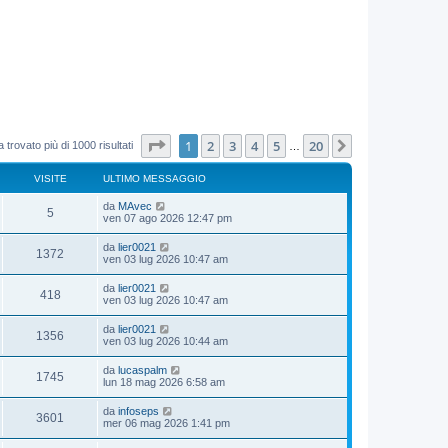
Pagina
1
di
20
1
2
3
4
5
20
Prossimo
 trovato più di 1000 risultati
…
VISITE
ULTIMO MESSAGGIO
da
MAvec
5
ven 07 ago 2026 12:47 pm
da
lier0021
1372
ven 03 lug 2026 10:47 am
da
lier0021
418
ven 03 lug 2026 10:47 am
da
lier0021
1356
ven 03 lug 2026 10:44 am
da
lucaspalm
1745
lun 18 mag 2026 6:58 am
da
infoseps
3601
mer 06 mag 2026 1:41 pm