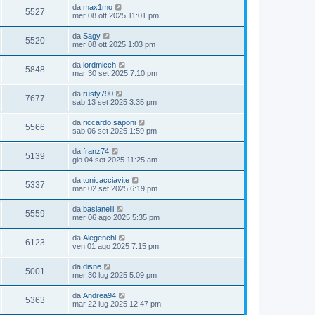
da
max1mo
5527
mer 08 ott 2025 11:01 pm
da
Sagy
5520
mer 08 ott 2025 1:03 pm
da
lordmicch
5848
mar 30 set 2025 7:10 pm
da
rusty790
7677
sab 13 set 2025 3:35 pm
da
riccardo.saponi
5566
sab 06 set 2025 1:59 pm
da
franz74
5139
gio 04 set 2025 11:25 am
da
tonicacciavite
5337
mar 02 set 2025 6:19 pm
da
basianelli
5559
mer 06 ago 2025 5:35 pm
da
Alegenchi
6123
ven 01 ago 2025 7:15 pm
da
disne
5001
mer 30 lug 2025 5:09 pm
da
Andrea94
5363
mar 22 lug 2025 12:47 pm