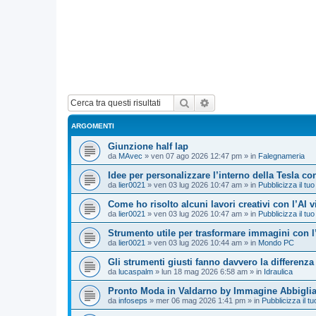
Cerca
Ricerca avanzata
ARGOMENTI
Giunzione half lap
da
MAvec
»
ven 07 ago 2026 12:47 pm
» in
Falegnameria
Idee per personalizzare l’interno della Tesla con
da
lier0021
»
ven 03 lug 2026 10:47 am
» in
Pubblicizza il tuo
Come ho risolto alcuni lavori creativi con l’AI 
da
lier0021
»
ven 03 lug 2026 10:47 am
» in
Pubblicizza il tuo
Strumento utile per trasformare immagini con l
da
lier0021
»
ven 03 lug 2026 10:44 am
» in
Mondo PC
Gli strumenti giusti fanno davvero la differenza
da
lucaspalm
»
lun 18 mag 2026 6:58 am
» in
Idraulica
Pronto Moda in Valdarno by Immagine Abbigli
da
infoseps
»
mer 06 mag 2026 1:41 pm
» in
Pubblicizza il tu