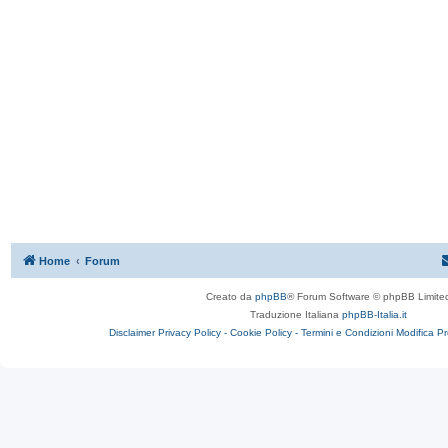
Home
Forum
Creato da
phpBB
® Forum Software © phpBB Limite
Traduzione Italiana
phpBB-Italia.it
Disclaimer
Privacy Policy -
Cookie Policy -
Termini e Condizioni
Modifica P