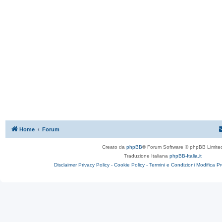
Home
Forum
Creato da
phpBB
® Forum Software © phpBB Limite
Traduzione Italiana
phpBB-Italia.it
Disclaimer
Privacy Policy -
Cookie Policy -
Termini e Condizioni
Modifica P