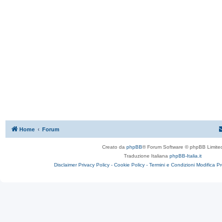
Home
Forum
Creato da
phpBB
® Forum Software © phpBB Limite
Traduzione Italiana
phpBB-Italia.it
Disclaimer
Privacy Policy -
Cookie Policy -
Termini e Condizioni
Modifica P