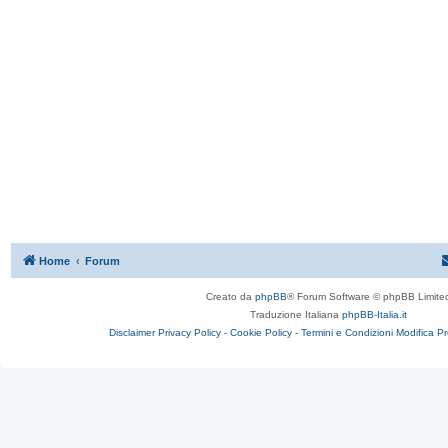
Home
Forum
Creato da
phpBB
® Forum Software © phpBB Limite
Traduzione Italiana
phpBB-Italia.it
Disclaimer
Privacy Policy -
Cookie Policy -
Termini e Condizioni
Modifica P