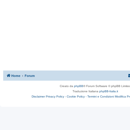
Home
Forum
Creato da
phpBB
® Forum Software © phpBB Limite
Traduzione Italiana
phpBB-Italia.it
Disclaimer
Privacy Policy -
Cookie Policy -
Termini e Condizioni
Modifica P