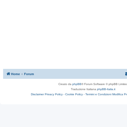
Home
Forum
Creato da
phpBB
® Forum Software © phpBB Limite
Traduzione Italiana
phpBB-Italia.it
Disclaimer
Privacy Policy -
Cookie Policy -
Termini e Condizioni
Modifica P