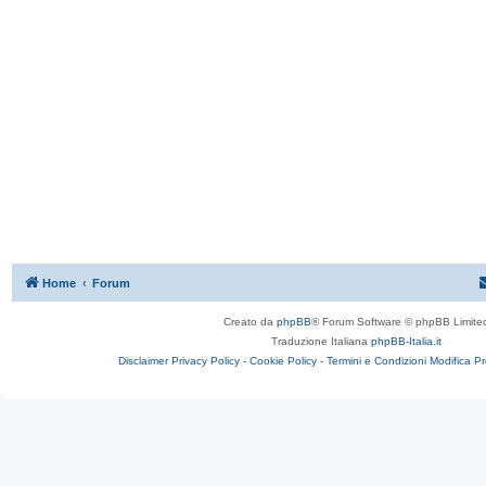
Home
Forum
Creato da
phpBB
® Forum Software © phpBB Limite
Traduzione Italiana
phpBB-Italia.it
Disclaimer
Privacy Policy -
Cookie Policy -
Termini e Condizioni
Modifica P