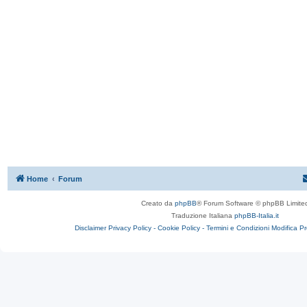
Home
Forum
Creato da
phpBB
® Forum Software © phpBB Limite
Traduzione Italiana
phpBB-Italia.it
Disclaimer
Privacy Policy -
Cookie Policy -
Termini e Condizioni
Modifica P