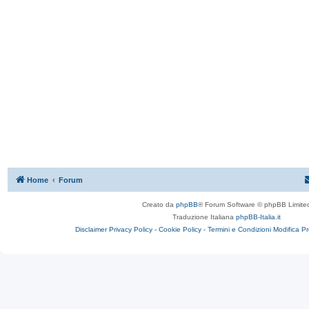
Home
Forum
Creato da
phpBB
® Forum Software © phpBB Limite
Traduzione Italiana
phpBB-Italia.it
Disclaimer
Privacy Policy -
Cookie Policy -
Termini e Condizioni
Modifica P