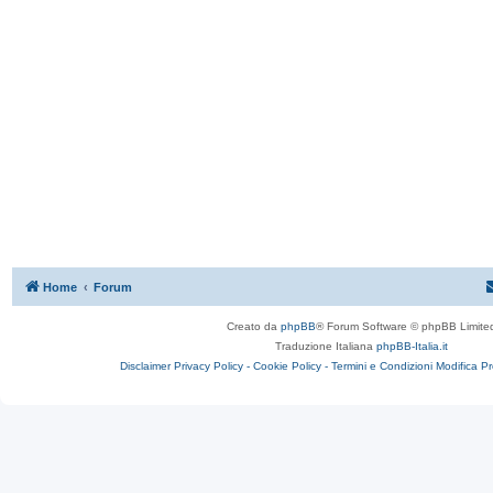
Home
Forum
Creato da
phpBB
® Forum Software © phpBB Limite
Traduzione Italiana
phpBB-Italia.it
Disclaimer
Privacy Policy -
Cookie Policy -
Termini e Condizioni
Modifica P