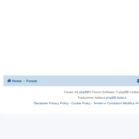
Home
Forum
Creato da
phpBB
® Forum Software © phpBB Limite
Traduzione Italiana
phpBB-Italia.it
Disclaimer
Privacy Policy -
Cookie Policy -
Termini e Condizioni
Modifica P