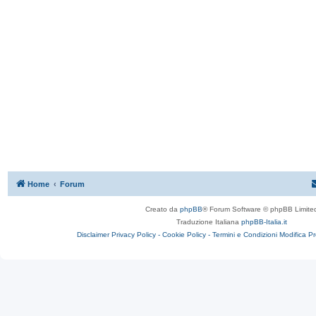
Home
Forum
Creato da
phpBB
® Forum Software © phpBB Limite
Traduzione Italiana
phpBB-Italia.it
Disclaimer
Privacy Policy -
Cookie Policy -
Termini e Condizioni
Modifica P