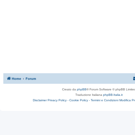
Home
Forum
Creato da
phpBB
® Forum Software © phpBB Limite
Traduzione Italiana
phpBB-Italia.it
Disclaimer
Privacy Policy -
Cookie Policy -
Termini e Condizioni
Modifica P