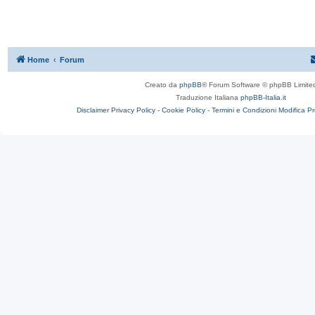
Home
Forum
Creato da
phpBB
® Forum Software © phpBB Limite
Traduzione Italiana
phpBB-Italia.it
Disclaimer
Privacy Policy -
Cookie Policy -
Termini e Condizioni
Modifica P