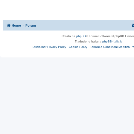
Home
Forum
Creato da
phpBB
® Forum Software © phpBB Limite
Traduzione Italiana
phpBB-Italia.it
Disclaimer
Privacy Policy -
Cookie Policy -
Termini e Condizioni
Modifica P