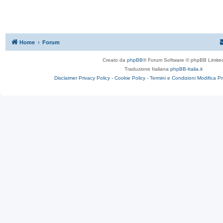
Home
Forum
Creato da
phpBB
® Forum Software © phpBB Limite
Traduzione Italiana
phpBB-Italia.it
Disclaimer
Privacy Policy -
Cookie Policy -
Termini e Condizioni
Modifica P