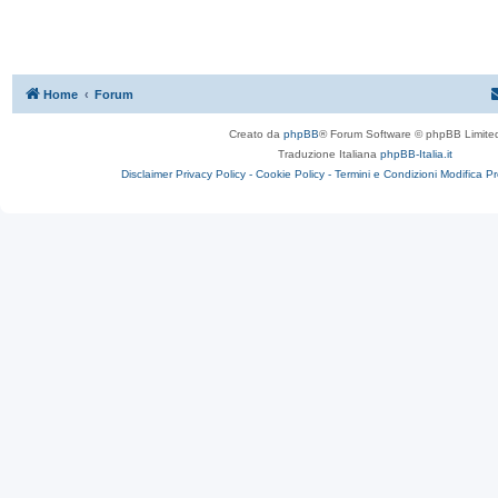
Home
Forum
Creato da
phpBB
® Forum Software © phpBB Limite
Traduzione Italiana
phpBB-Italia.it
Disclaimer
Privacy Policy -
Cookie Policy -
Termini e Condizioni
Modifica P