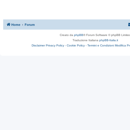
Home
Forum
Creato da
phpBB
® Forum Software © phpBB Limite
Traduzione Italiana
phpBB-Italia.it
Disclaimer
Privacy Policy -
Cookie Policy -
Termini e Condizioni
Modifica P