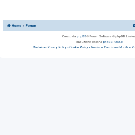
Home
Forum
Creato da
phpBB
® Forum Software © phpBB Limite
Traduzione Italiana
phpBB-Italia.it
Disclaimer
Privacy Policy -
Cookie Policy -
Termini e Condizioni
Modifica P