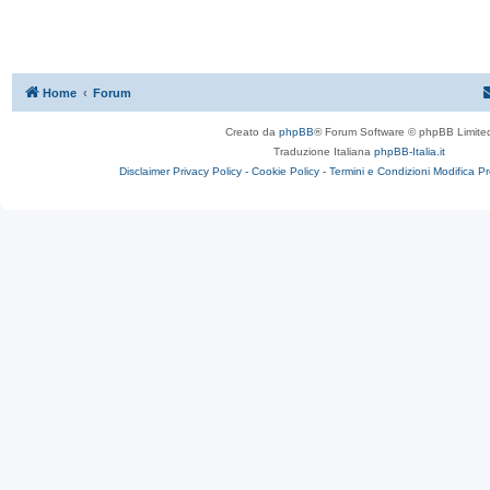
Home
Forum
Creato da
phpBB
® Forum Software © phpBB Limite
Traduzione Italiana
phpBB-Italia.it
Disclaimer
Privacy Policy -
Cookie Policy -
Termini e Condizioni
Modifica P