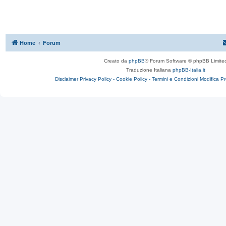
Home
Forum
Creato da
phpBB
® Forum Software © phpBB Limite
Traduzione Italiana
phpBB-Italia.it
Disclaimer
Privacy Policy -
Cookie Policy -
Termini e Condizioni
Modifica P