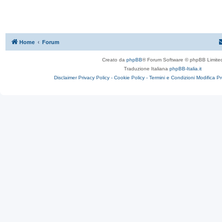
Home
Forum
Creato da
phpBB
® Forum Software © phpBB Limite
Traduzione Italiana
phpBB-Italia.it
Disclaimer
Privacy Policy -
Cookie Policy -
Termini e Condizioni
Modifica P