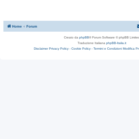
Home
Forum
Creato da
phpBB
® Forum Software © phpBB Limite
Traduzione Italiana
phpBB-Italia.it
Disclaimer
Privacy Policy -
Cookie Policy -
Termini e Condizioni
Modifica P