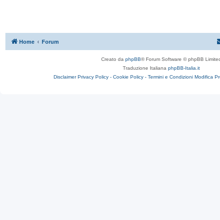
Home
Forum
Creato da
phpBB
® Forum Software © phpBB Limite
Traduzione Italiana
phpBB-Italia.it
Disclaimer
Privacy Policy -
Cookie Policy -
Termini e Condizioni
Modifica P